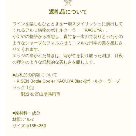
返礼品について
ワインを楽しむひとときを一層スタイリッシュに演出して
くれるアルミ鋳物のボトルクーラー「KAGUYA」。
かぐやの物語から着想し、青竹を一太刀で切りとったかの
ようなシャープなフォルムはミニマルな日本の美を感じさ
せてくれます。
エッジの磨かれた輝きは、翁が竹を切り取った刹那、月夜
の輝きのような幻想的な美しさを醸します。
■お礼品の内容について
・KISEN Bottle Cooler KAGUYA Black[ボトルクーラーブ
ラック:1点]
製造地:富山県高岡市
■原材料・成分
材質:アルミ
サイズ:φ185×260