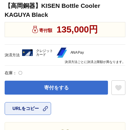
【高岡銅器】KISEN Bottle Cooler
KAGUYA Black
135,000円
寄付額
クレジット
ANA Pay
カード
決済方法
決済方法ごとに決済上限額が異なります。
在庫：
〇
寄付をする
URLをコピー
お気に入