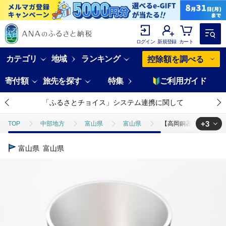
ログイン
新規登録
カート
カテゴリ
地域
ランキング
控除額を調べる
寄付額
旅先を探す
特集
ご利用ガイド
「ふるさとチョイス」システム連携に関して
+3
TOP
中部地方
富山県
富山県
【高岡銅器】KISEN Bottle
TOP
日用品・雑貨
【高岡銅器】KISEN Bottle Cooler KAGUYA Bla
富山県
富山県
TOP
日用品・雑貨
食器
【高岡銅器】KISEN Bottle Cooler K
TOP
日用品・雑貨
キッチン用品
【高岡銅器】KISEN Bottle C