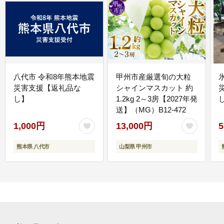
八代市 令和8年熊本地震
甲州市産厳選旬の大粒
災害支援【返礼品な
シャインマスカット 約
し】
1.2kg 2～3房【2027年発
送】（MG）B12-472
1,000円
13,000円
5
熊本県 八代市
山梨県 甲州市