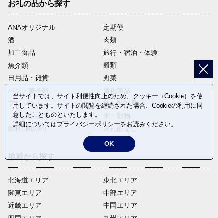
お礼の品から探す
ANAオリジナル
定期便
酒
肉類
加工食品
旅行・宿泊・体験
魚介類
麺類
日用品・雑貨
野菜
パン・菓子類
電化製品
当サイトでは、サイト利便性向上のため、クッキー（Cookie）を使
フルーツ
卵・乳製品
用しています。サイトの閲覧を継続された場合、Cookieの利用に同
意したことものといたします。
ファッション
米・穀物
詳細については
プライバシーポリシー
をお読みください。
飲料(酒以外)
返礼品なし
OK
地域から探す
北海道エリア
東北エリア
関東エリア
中部エリア
近畿エリア
中国エリア