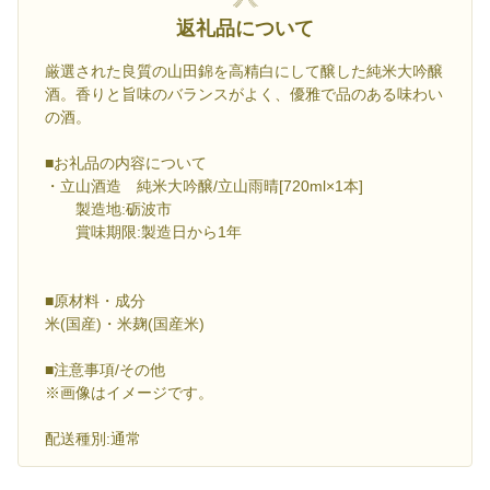
返礼品について
厳選された良質の山田錦を高精白にして醸した純米大吟醸
酒。香りと旨味のバランスがよく、優雅で品のある味わい
の酒。
■お礼品の内容について
・立山酒造 純米大吟醸/立山雨晴[720ml×1本]
製造地:砺波市
賞味期限:製造日から1年
■原材料・成分
米(国産)・米麹(国産米)
■注意事項/その他
※画像はイメージです。
配送種別:通常