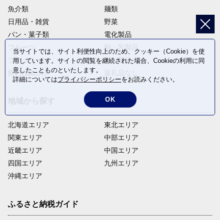
魚介類
麺類
日用品・雑貨
野菜
パン・菓子類
電化製品
フルーツ
卵・乳製品
当サイトでは、サイト利便性向上のため、クッキー（Cookie）を使
ファッション
米・穀物
用しています。サイトの閲覧を継続された場合、Cookieの利用に同
意したことものといたします。
飲料(酒以外)
返礼品なし
詳細については
プライバシーポリシー
をお読みください。
OK
地域から探す
北海道エリア
東北エリア
関東エリア
中部エリア
近畿エリア
中国エリア
四国エリア
九州エリア
沖縄エリア
ふるさと納税ガイド