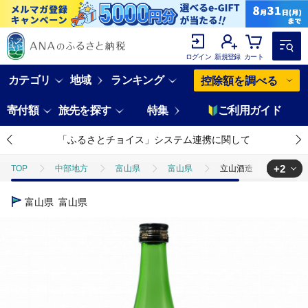
ログイン
新規登録
カート
カテゴリ
地域
ランキング
控除額を調べる
寄付額
旅先を探す
特集
ご利用ガイド
「ふるさとチョイス」システム連携に関して
+2
TOP
中部地方
富山県
富山県
立山酒造 純米大吟醸/立
TOP
酒
立山酒造 純米大吟醸/立山雨晴 720ml
富山県
富山県
TOP
酒
日本酒
立山酒造 純米大吟醸/立山雨晴 720ml