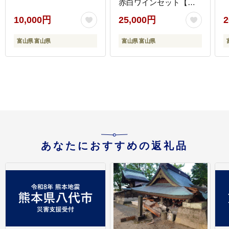
赤白ワインセット【配
送不可地域：離島】
10,000円
25,000円
2
富山県 富山県
富山県 富山県
あなたにおすすめの返礼品