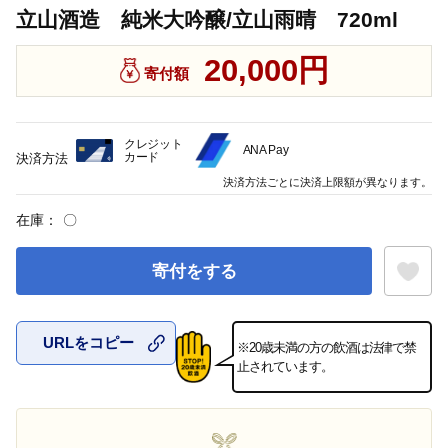
立山酒造 純米大吟醸/立山雨晴 720ml
20,000円
寄付額
クレジット
ANA Pay
カード
決済方法
決済方法ごとに決済上限額が異なります。
在庫：
〇
寄付をする
URLをコピー
※20歳未満の方の飲酒は法律で禁
お気に入
止されています。