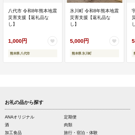
八代市 令和8年熊本地震
氷川町 令和8年熊本地震
災害支援【返礼品な
災害支援【返礼品な
し】
し】
し
1,000円
5,000円
5
熊本県 八代市
熊本県 氷川町
お礼の品から探す
ANAオリジナル
定期便
酒
肉類
加工食品
旅行・宿泊・体験