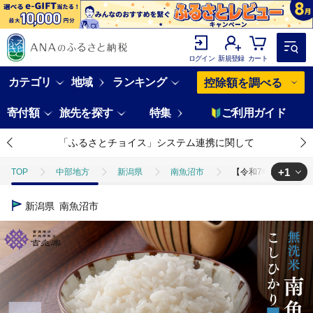
ログイン
新規登録
カート
カテゴリ
地域
ランキング
控除額を調べる
寄付額
旅先を探す
特集
ご利用ガイド
「ふるさとチョイス」システム連携に関して
+1
TOP
中部地方
新潟県
南魚沼市
【令和7年産 頒布会】
TOP
定期便
米(定期便)
【令和7年産 頒布会】南魚沼産こしひ
新潟県
南魚沼市