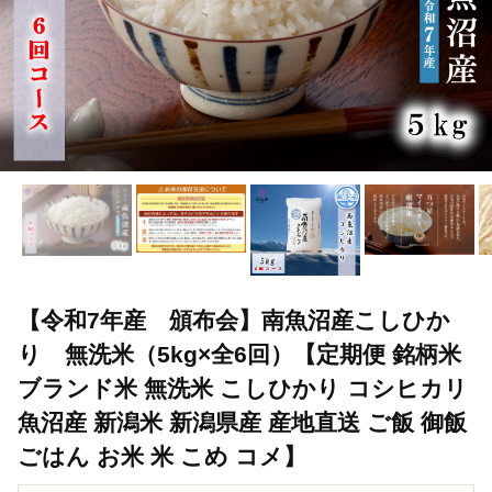
【令和7年産 頒布会】南魚沼産こしひか
り 無洗米（5kg×全6回）【定期便 銘柄米
ブランド米 無洗米 こしひかり コシヒカリ
魚沼産 新潟米 新潟県産 産地直送 ご飯 御飯
ごはん お米 米 こめ コメ】