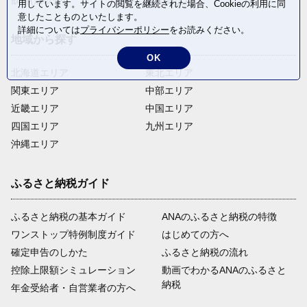
飲料(酒以外)
返礼品なし
用しています。サイトの閲覧を継続された場合、Cookieの利用に同
意したことものといたします。
詳細については
プライバシーポリシー
をお読みください。
地域から探す
OK
北海道エリア
東北エリア
関東エリア
中部エリア
近畿エリア
中国エリア
四国エリア
九州エリア
沖縄エリア
ふるさと納税ガイド
ふるさと納税の基本ガイド
ANAのふるさと納税の特徴
ワンストップ特例制度ガイド
はじめての方へ
確定申告のしかた
ふるさと納税の流れ
控除上限額シミュレーション
動画でわかるANAのふるさと
納税
年金受給者・自営業者の方へ