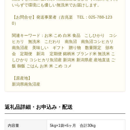
いらずで環境にも優しい無洗米でお届けします。
【お問合せ】発送事業者（吉兆楽 TEL：025-788-123
0）
関連キーワード：お米 こめ 白米 食品 こしひかり コシ
ヒカリ 無洗米 こだわり 南魚沼 南魚沼コシヒカリ
南魚沼産 美味しい ギフト 贈り物 数量限定 頒布
会 定期便 新潟 定期便 銘柄米 ブランド米 無洗米 こ
しひかり コシヒカリ魚沼産 新潟米 新潟県産 産地直送 ご
飯 御飯 ごはん お米 米 こめ コメ
【原産地】
新潟県南魚沼産
返礼品詳細・お申込み・配送
内容量
5kg×1袋×6ヶ月 合計30kg