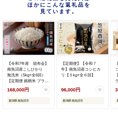
ほかにこんな返礼品を
見ています。
【令和7年産 頒布会】
【定期便】【令和７
南魚沼産こしひかり
年】南魚沼産コシヒカ
無洗米（5kg×全6回）
リ【５kg×全６回】
【定期便 銘柄米 ブラン
ド米 無洗米 こしひかり
168,000円
96,000円
3
コシヒカリ魚沼産 新潟
米 新潟県産 産地直送 ご
新潟県 南魚沼市
新潟県 南魚沼市
飯 御飯 ごはん お米 米
こめ コメ】