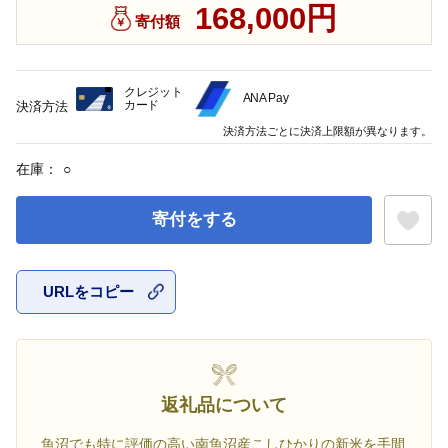
168,000円
寄付額
クレジット
ANA Pay
カード
決済方法
決済方法ごとに決済上限額が異なります。
在庫：
○
寄付をする
URLをコピー
お気に入
返礼品について
魚沼でも特に評価の高い南魚沼産こしひかりの新米を手間