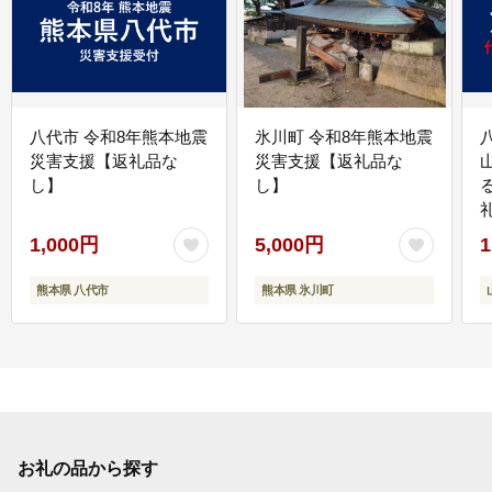
八代市 令和8年熊本地震
氷川町 令和8年熊本地震
災害支援【返礼品な
災害支援【返礼品な
し】
し】
1,000円
5,000円
1
熊本県 八代市
熊本県 氷川町
お礼の品から探す