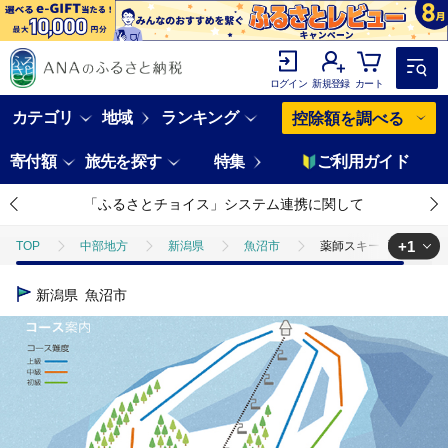
ログイン
新規登録
カート
カテゴリ
地域
ランキング
控除額を調べる
寄付額
旅先を探す
特集
ご利用ガイド
「ふるさとチョイス」システム連携に関して
+1
TOP
中部地方
新潟県
魚沼市
薬師スキー場 1日貸切
TOP
旅行・宿泊・体験
体験チケット
スキー・リフト
新潟県
魚沼市