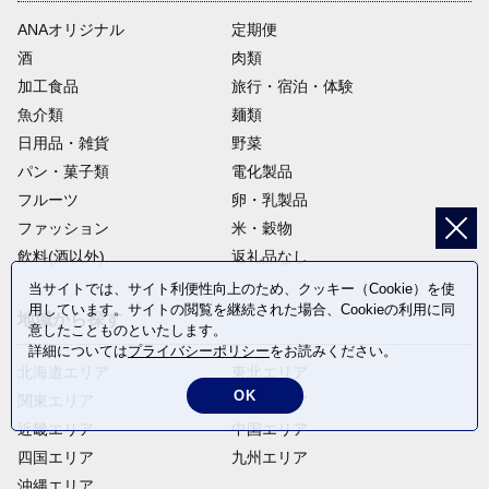
ANAオリジナル
定期便
酒
肉類
加工食品
旅行・宿泊・体験
魚介類
麺類
日用品・雑貨
野菜
パン・菓子類
電化製品
フルーツ
卵・乳製品
ファッション
米・穀物
飲料(酒以外)
返礼品なし
当サイトでは、サイト利便性向上のため、クッキー（Cookie）を使
用しています。サイトの閲覧を継続された場合、Cookieの利用に同
地域から探す
意したことものといたします。
詳細については
プライバシーポリシー
をお読みください。
北海道エリア
東北エリア
OK
関東エリア
中部エリア
近畿エリア
中国エリア
四国エリア
九州エリア
沖縄エリア