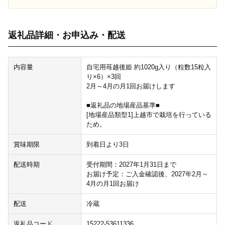
返礼品詳細・お申込み・配送
内容量
自宅用苺越後姫 約1020g入り（粒数15粒入
り×6）×3回
2月～4月の月1回お届けします
■返礼品の地場産品基準■
[地場産品類型1]上越市で栽培を行っている
ため。
賞味期限
到着日より3日
配送時期
受付期間：2027年1月31日まで
お届け予定：ご入金確認後、2027年2月～
4月の月1回お届け
配送
冷蔵
返礼品コード
15222-53611336