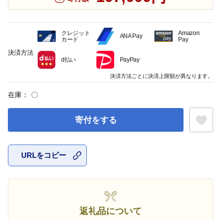
クレジット
Amazon
ANA Pay
カード
Pay
決済方法
d払い
PayPay
決済方法ごとに決済上限額が異なります。
在庫：
〇
寄付をする
URLをコピー
お気に入
返礼品について