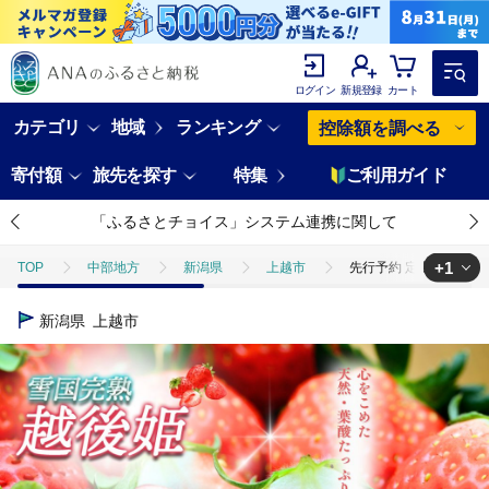
ログイン
新規登録
カート
カテゴリ
地域
ランキング
控除額を調べる
寄付額
旅先を探す
特集
ご利用ガイド
「ふるさとチョイス」システム連携に関して
+1
TOP
中部地方
新潟県
上越市
先行予約 定期便 3回【
TOP
フルーツ
いちご
先行予約 定期便 3回【2～4月発送】雪
新潟県
上越市