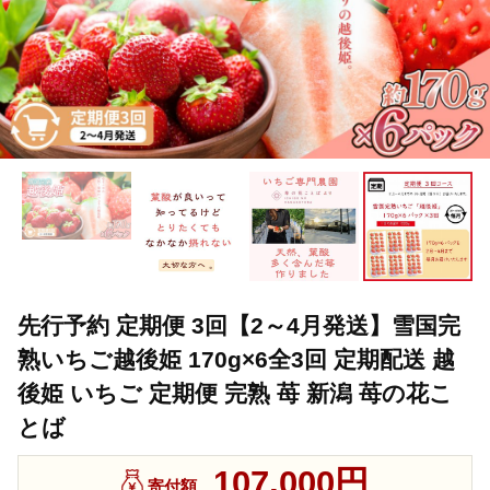
先行予約 定期便 3回【2～4月発送】雪国完
熟いちご越後姫 170g×6全3回 定期配送 越
後姫 いちご 定期便 完熟 苺 新潟 苺の花こ
とば
107,000円
寄付額