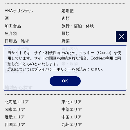
ANAオリジナル
定期便
酒
肉類
加工食品
旅行・宿泊・体験
魚介類
麺類
日用品・雑貨
野菜
パン・菓子類
電化製品
当サイトでは、サイト利便性向上のため、クッキー（Cookie）を使
フルーツ
卵・乳製品
用しています。サイトの閲覧を継続された場合、Cookieの利用に同
ファッション
米・穀物
意したことものといたします。
詳細については
プライバシーポリシー
をお読みください。
飲料(酒以外)
返礼品なし
OK
地域から探す
北海道エリア
東北エリア
関東エリア
中部エリア
近畿エリア
中国エリア
四国エリア
九州エリア