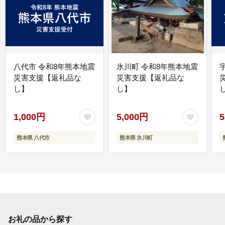
八代市 令和8年熊本地震
氷川町 令和8年熊本地震
災害支援【返礼品な
災害支援【返礼品な
し】
し】
し
1,000円
5,000円
5
熊本県 八代市
熊本県 氷川町
お礼の品から探す