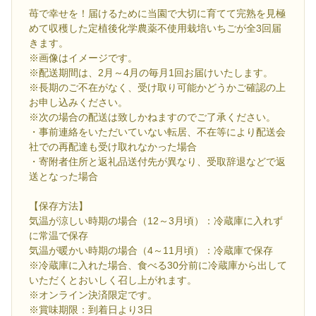
苺で幸せを！届けるために当園で大切に育てて完熟を見極
めて収穫した定植後化学農薬不使用栽培いちごが全3回届
きます。
※画像はイメージです。
※配送期間は、2月～4月の毎月1回お届けいたします。
※長期のご不在がなく、受け取り可能かどうかご確認の上
お申し込みください。
※次の場合の配送は致しかねますのでご了承ください。
・事前連絡をいただいていない転居、不在等により配送会
社での再配達も受け取れなかった場合
・寄附者住所と返礼品送付先が異なり、受取辞退などで返
送となった場合
【保存方法】
気温が涼しい時期の場合（12～3月頃）：冷蔵庫に入れず
に常温で保存
気温が暖かい時期の場合（4～11月頃）：冷蔵庫で保存
※冷蔵庫に入れた場合、食べる30分前に冷蔵庫から出して
いただくとおいしく召し上がれます。
※オンライン決済限定です。
※賞味期限：到着日より3日