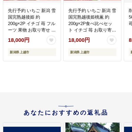
先行予約 いちご 新潟 雪
先行予約 いちご 新潟 雪
国完熟越後姫 約
国完熟越後姫桃薫 約
5
200g×2P イチゴ 苺 フル
200g×2P食べ比べセッ
ーツ 果物 お取り寄せ ギ
ト イチゴ 苺 お取り寄せ
フト 贈り物 上越 苺の花
ギフト 贈り物 上越 苺の
18,000円
18,000円
8
ことば
花ことば
新潟県 上越市
新潟県 上越市
あなたにおすすめの返礼品