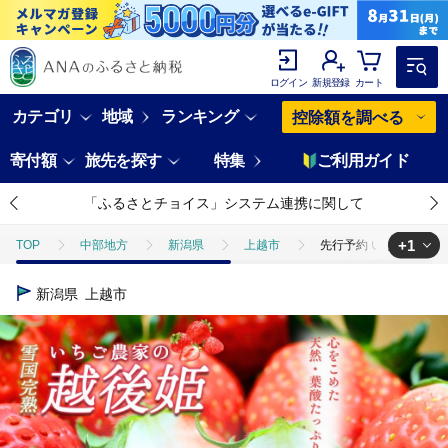
ログイン
新規登録
カート
カテゴリ
地域
ランキング
控除額を調べる
寄付額
旅先を探す
特集
ご利用ガイド
「ふるさとチョイス」システム連携に関して
+1
TOP
中部地方
新潟県
上越市
先行予約 いちご 雪国完熟
TOP
フルーツ
いちご
先行予約 いちご 雪国完熟越後姫 約170
新潟県
上越市