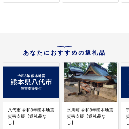
あなたにおすすめの返礼品
八代市 令和8年熊本地震
氷川町 令和8年熊本地震
災害支援【返礼品な
災害支援【返礼品な
し】
し】
し