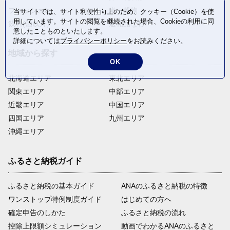
ファッション
米・穀物
当サイトでは、サイト利便性向上のため、クッキー（Cookie）を使
用しています。サイトの閲覧を継続された場合、Cookieの利用に同
飲料(酒以外)
返礼品なし
意したことものといたします。
詳細については
プライバシーポリシー
をお読みください。
地域から探す
OK
北海道エリア
東北エリア
関東エリア
中部エリア
近畿エリア
中国エリア
四国エリア
九州エリア
沖縄エリア
ふるさと納税ガイド
ふるさと納税の基本ガイド
ANAのふるさと納税の特徴
ワンストップ特例制度ガイド
はじめての方へ
確定申告のしかた
ふるさと納税の流れ
控除上限額シミュレーション
動画でわかるANAのふるさと