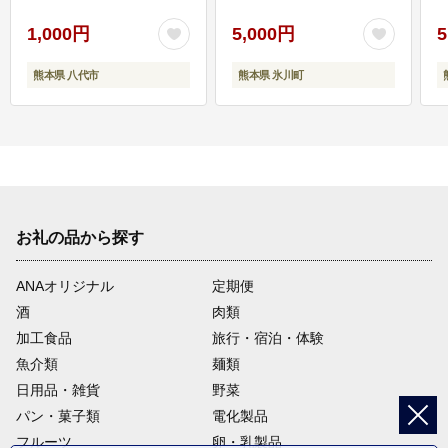
1,000円
5,000円
5
熊本県 八代市
熊本県 氷川町
お礼の品から探す
ANAオリジナル
定期便
酒
肉類
加工食品
旅行・宿泊・体験
魚介類
麺類
日用品・雑貨
野菜
パン・菓子類
電化製品
フルーツ
卵・乳製品