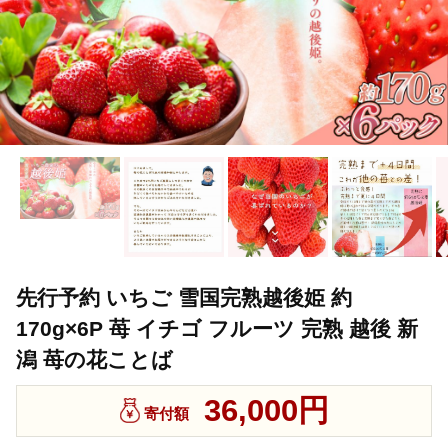
先行予約 いちご 雪国完熟越後姫 約
170g×6P 苺 イチゴ フルーツ 完熟 越後 新
潟 苺の花ことば
36,000円
寄付額