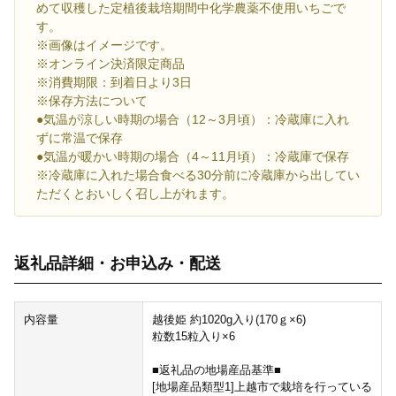
めて収穫した定植後栽培期間中化学農薬不使用いちごで
す。
※画像はイメージです。
※オンライン決済限定商品
※消費期限：到着日より3日
※保存方法について
●気温が涼しい時期の場合（12～3月頃）：冷蔵庫に入れ
ずに常温で保存
●気温が暖かい時期の場合（4～11月頃）：冷蔵庫で保存
※冷蔵庫に入れた場合食べる30分前に冷蔵庫から出してい
ただくとおいしく召し上がれます。
返礼品詳細・お申込み・配送
内容量
越後姫 約1020g入り(170ｇ×6)
粒数15粒入り×6
■返礼品の地場産品基準■
[地場産品類型1]上越市で栽培を行っている