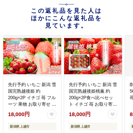
この返礼品を見た人は
ほかにこんな返礼品を
見ています。
先行予約 いちご 新潟 雪
先行予約 いちご 新潟 雪
国完熟越後姫 約
国完熟越後姫桃薫 約
5
200g×2P イチゴ 苺 フル
200g×2P食べ比べセッ
ーツ 果物 お取り寄せ ギ
ト イチゴ 苺 お取り寄せ
フト 贈り物 上越 苺の花
ギフト 贈り物 上越 苺の
18,000円
18,000円
8
ことば
花ことば
新潟県 上越市
新潟県 上越市