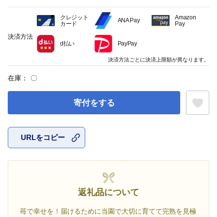
クレジット
Amazon
ANA Pay
カード
Pay
決済方法
d払い
PayPay
決済方法ごとに決済上限額が異なります。
在庫：
〇
寄付をする
URLをコピー
お気に入
返礼品について
苺で幸せを！届けるために当園で大切に育てて完熟を見極