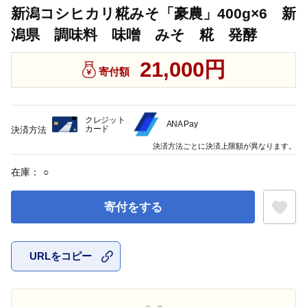
新潟コシヒカリ糀みそ「豪農」400g×6 新
潟県 調味料 味噌 みそ 糀 発酵
21,000円
寄付額
クレジット
ANA Pay
カード
決済方法
決済方法ごとに決済上限額が異なります。
在庫：
○
寄付をする
URLをコピー
お気に入