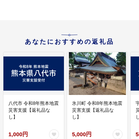
あなたにおすすめの返礼品
八代市 令和8年熊本地震
氷川町 令和8年熊本地震
災害支援【返礼品な
災害支援【返礼品な
し】
し】
し
1,000円
5,000円
5