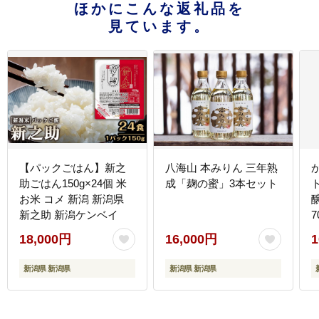
ほかにこんな返礼品を
見ています。
【パックごはん】新之
八海山 本みりん 三年熟
助ごはん150g×24個 米
成「麹の蜜」3本セット
お米 コメ 新潟 新潟県
新之助 新潟ケンベイ
18,000円
16,000円
1
新潟県 新潟県
新潟県 新潟県