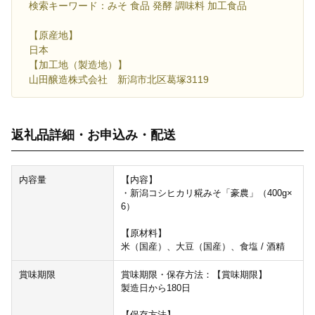
検索キーワード：みそ 食品 発酵 調味料 加工食品
【原産地】
日本
【加工地（製造地）】
山田醸造株式会社 新潟市北区葛塚3119
返礼品詳細・お申込み・配送
内容量
【内容】
・新潟コシヒカリ糀みそ「豪農」（400g×
6）
【原材料】
米（国産）、大豆（国産）、食塩 / 酒精
賞味期限
賞味期限・保存方法：【賞味期限】
製造日から180日
【保存方法】