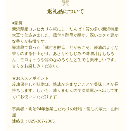
返礼品について
●豪農
新潟県産コシヒカリを糀にし、たんぱく質の多い新潟特産
大豆で仕込みました。蔵付き酵母が醸す、深いコクと豊か
な香りが特徴です。
醤油蔵で育った「蔵付き酵母」だからこそ、醤油のような
香りのする仕上がり。あさりやしじみの味噌汁はもちろ
ん、モロキュウや鯵のなめろうなど生でも美味しいです。
香りをお楽しみください。
★おススメポイント
冷凍保存した味噌は、熟成が進まないことで美味しさが長
持ちします。しかも、凍りませんので冷凍庫から出してす
ぐにお使いいただけます。
事業者：明治24年創業こだわりの味噌・醤油の蔵元 山田
屋
連絡先：025-387-2005