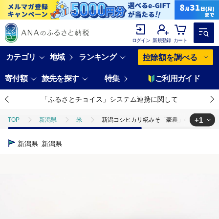
ログイン
新規登録
カート
カテゴリ
地域
ランキング
控除額を調べる
寄付額
旅先を探す
特集
ご利用ガイド
「ふるさとチョイス」システム連携に関して
+1
TOP
新潟県
米
新潟コシヒカリ糀みそ「豪農」400g×6 
TOP
加工食品
調味料
味噌
新潟コシヒカリ糀みそ「豪
新潟県
新潟県