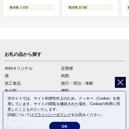
熊本県 八代市
熊本県 氷川町
お礼の品から探す
ANAオリジナル
定期便
酒
肉類
加工食品
旅行・宿泊・体験
魚介類
麺類
日用品・雑貨
野菜
当サイトでは、サイト利便性向上のため、クッキー（Cookie）を使
用しています。サイトの閲覧を継続された場合、Cookieの利用に同
パン・菓子類
電化製品
意したことものといたします。
フルーツ
卵・乳製品
詳細については
プライバシーポリシー
をお読みください。
ファッション
米・穀物
OK
飲料(酒以外)
返礼品なし