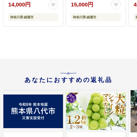
日本茶 国産 トクホ茶 飲
ジャスミンティー ペッ
ボ
14,000円
15,000円
4
料 飲み物 ドリンク ペッ
トボトル 500 茶 トクホ
トボトル飲料 箱 ケース
茶 飲料 飲み物 ドリンク
神奈川県 綾瀬市
神奈川県 綾瀬市
脂肪 体脂肪 減らす 神奈
ペットボトル飲料 箱 ケ
川 神奈川県 綾瀬市
ース 防災備蓄 脂肪 体脂
肪 減らす 神奈川 神奈川
県 綾瀬市
あなたにおすすめの返礼品