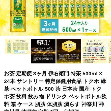
お茶 定期便 3ヶ月 伊右衛門 特茶 500ml ×
24本 サントリー 特定保健用食品 トクホ 緑
茶 ペットボトル 500 茶 日本茶 国産 トク
ホ茶 飲料 飲み物 ドリンク ペットボトル飲
料 箱 ケース 脂肪 体脂肪 減らす 神奈川 神