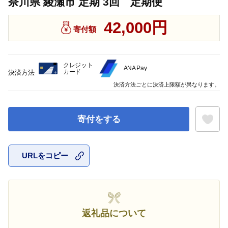
奈川県 綾瀬市 定期 3回 定期便
42,000円
寄付額
クレジット
ANA Pay
カード
決済方法
決済方法ごとに決済上限額が異なります。
寄付をする
URLをコピー
お気に入
返礼品について