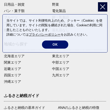
日用品・雑貨
野菜
パン・菓子類
電化製品
フルーツ
卵・乳製品
当サイトでは、サイト利便性向上のため、クッキー（Cookie）を使
ファッション
米・穀物
用しています。サイトの閲覧を継続された場合、Cookieの利用に同
意したことものといたします。
飲料(酒以外)
返礼品なし
詳細については
プライバシーポリシー
をお読みください。
地域から探す
OK
北海道エリア
東北エリア
関東エリア
中部エリア
近畿エリア
中国エリア
四国エリア
九州エリア
沖縄エリア
ふるさと納税ガイド
ふるさと納税の基本ガイド
ANAのふるさと納税の特徴