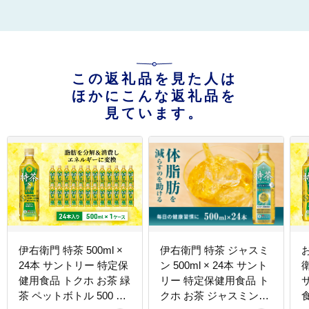
この返礼品を見た人は
ほかにこんな返礼品を
見ています。
伊右衛門 特茶 500ml ×
伊右衛門 特茶 ジャスミ
24本 サントリー 特定保
ン 500ml × 24本 サント
衛
健用食品 トクホ お茶 緑
リー 特定保健用食品 ト
茶 ペットボトル 500 茶
クホ お茶 ジャスミン茶