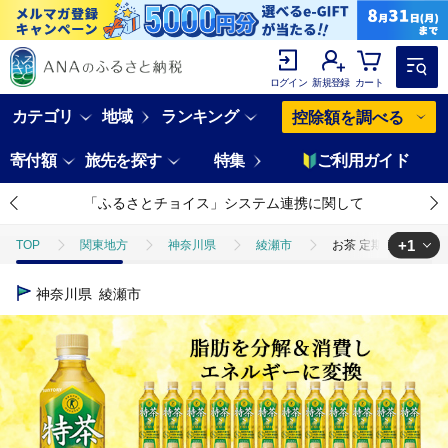
ログイン
新規登録
カート
カテゴリ
地域
ランキング
控除額を調べる
寄付額
旅先を探す
特集
ご利用ガイド
「ふるさとチョイス」システム連携に関して
+1
TOP
関東地方
神奈川県
綾瀬市
お茶 定期便 3ヶ月 伊
TOP
飲料（酒以外）
ソフトドリンク
お茶
お茶 定期
神奈川県
綾瀬市