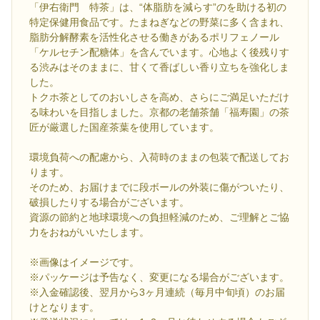
「伊右衛門 特茶」は、“体脂肪を減らす”のを助ける初の
特定保健用食品です。たまねぎなどの野菜に多く含まれ、
脂肪分解酵素を活性化させる働きがあるポリフェノール
「ケルセチン配糖体」を含んでいます。心地よく後残りす
る渋みはそのままに、甘くて香ばしい香り立ちを強化しま
した。
トクホ茶としてのおいしさを高め、さらにご満足いただけ
る味わいを目指しました。京都の老舗茶舗「福寿園」の茶
匠が厳選した国産茶葉を使用しています。
環境負荷への配慮から、入荷時のままの包装で配送してお
ります。
そのため、お届けまでに段ボールの外装に傷がついたり、
破損したりする場合がございます。
資源の節約と地球環境への負担軽減のため、ご理解とご協
力をおねがいいたします。
※画像はイメージです。
※パッケージは予告なく、変更になる場合がございます。
※入金確認後、翌月から3ヶ月連続（毎月中旬頃）のお届
けとなります。