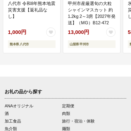
八代市 令和8年熊本地震
甲州市産厳選旬の大粒
災害支援【返礼品な
シャインマスカット 約
し】
1.2kg 2～3房【2027年発
送】（MG）B12-472
1,000円
13,000円
5
熊本県 八代市
山梨県 甲州市
お礼の品から探す
ANAオリジナル
定期便
酒
肉類
加工食品
旅行・宿泊・体験
魚介類
麺類