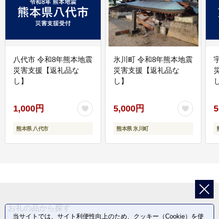
八代市 令和8年熊本地震
氷川町 令和8年熊本地震
災害支援【返礼品な
災害支援【返礼品な
し】
し】
し
1,000円
5,000円
5
熊本県 八代市
熊本県 氷川町
お礼の品から探す
当サイトでは、サイト利便性向上のため、クッキー（Cookie）を使