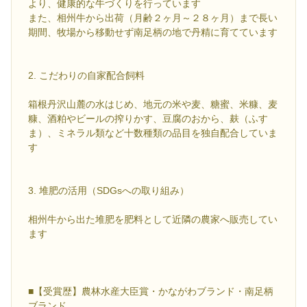
より、健康的な牛づくりを行っています
また、相州牛から出荷（月齢２ヶ月～２８ヶ月）まで長い
期間、牧場から移動せず南足柄の地で丹精に育てています
2. こだわりの自家配合飼料
箱根丹沢山麓の水はじめ、地元の米や麦、糖蜜、米糠、麦
糠、酒粕やビールの搾りかす、豆腐のおから、麸（ふす
ま）、ミネラル類など十数種類の品目を独自配合していま
す
3. 堆肥の活用（SDGsへの取り組み）
相州牛から出た堆肥を肥料として近隣の農家へ販売してい
ます
■【受賞歴】農林水産大臣賞・かながわブランド・南足柄
ブランド