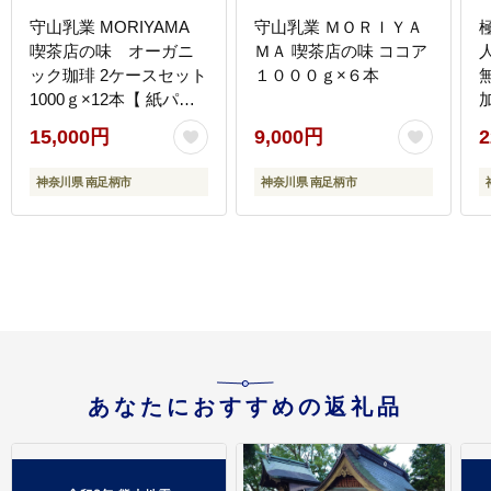
守山乳業 MORIYAMA
守山乳業 ＭＯＲＩＹＡ
喫茶店の味 オーガニ
ＭＡ 喫茶店の味 ココア
ック珈琲 2ケースセット
１０００ｇ×６本
1000ｇ×12本【 紙パッ
ク リキッド コーヒー ア
15,000円
9,000円
2
イスコーヒー 飲料 神奈
川県 南足柄市 】
神奈川県 南足柄市
神奈川県 南足柄市
あなたにおすすめの返礼品