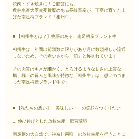
焼肉・すき焼きに！ご贈答にも。
農林水産大臣賞受賞歴のある長崎畜産が、丁寧に育てた上
げた南足柄ブランド「相州牛」
■ 【相州牛とは？】物語のある、南足柄産ブランド牛
相州牛は、年間出荷頭数に限りがあり月に数頭程しか流通
しないため、その希少さから「幻」と称されています
その肉質はキメが細かく、とろけるような甘さの上質な
脂、極上の旨みと風味が特徴な「相州牛」は、想いのつま
った南足柄産ブランド牛です
■ 【私たちの想い】「美味しい！」の笑顔をつくりたい
1. 伸び伸びとした放牧生産・肥育環境
南足柄の大自然で、神奈川県唯一の放牧生産を行うことに