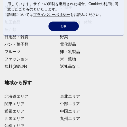
用しています。サイトの閲覧を継続された場合、Cookieの利用に同
ANAオリジナル
定期便
意したことものといたします。
酒
肉類
詳細については
プライバシーポリシー
をお読みください。
加工食品
旅行・宿泊・体験
OK
魚介類
麺類
日用品・雑貨
野菜
パン・菓子類
電化製品
フルーツ
卵・乳製品
ファッション
米・穀物
飲料(酒以外)
返礼品なし
地域から探す
北海道エリア
東北エリア
関東エリア
中部エリア
近畿エリア
中国エリア
四国エリア
九州エリア
沖縄エリア