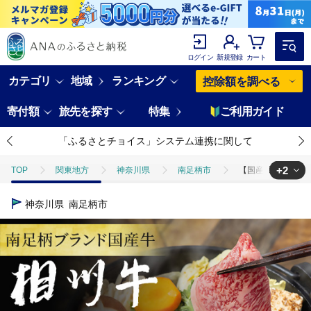
ログイン
新規登録
カート
カテゴリ
地域
ランキング
控除額を調べる
寄付額
旅先を探す
特集
ご利用ガイド
「ふるさとチョイス」システム連携に関して
+2
TOP
関東地方
神奈川県
南足柄市
【国産希少牛】 相州
TOP
肉
牛肉
【国産希少牛】 相州牛（すき焼き用） 1.0kg 
神奈川県
南足柄市
TOP
肉
牛肉
ほかの牛肉
【国産希少牛】 相州牛（すき焼