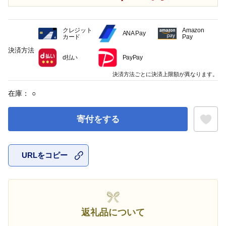
クレジット
Amazon
ANA Pay
カード
Pay
決済方法
d払い
PayPay
決済方法ごとに決済上限額が異なります。
在庫：
○
寄付をする
URLをコピー
お気に入
返礼品について