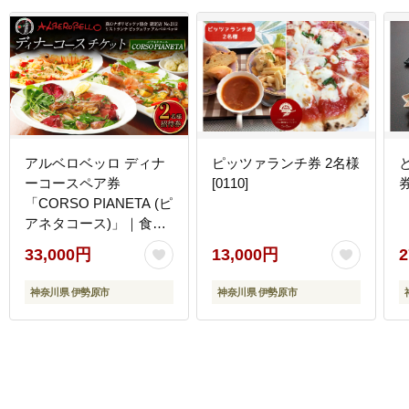
アルベロベッロ ディナ
ピッツァランチ券 2名様
ーコースペア券
[0110]
券
「CORSO PIANETA (ピ
アネタコース)」｜食事
券 レストラン 贅沢 ご褒
33,000円
13,000円
2
美 グルメ 神奈川県 本格
薪窯焼きピッツア
神奈川県 伊勢原市
神奈川県 伊勢原市
[0777]