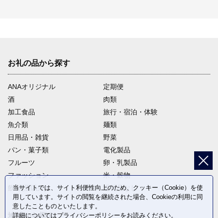
お礼の品から探す
ANAオリジナル
定期便
酒
肉類
加工食品
旅行・宿泊・体験
魚介類
麺類
日用品・雑貨
野菜
パン・菓子類
電化製品
フルーツ
卵・乳製品
ファッション
米・穀物
当サイトでは、サイト利便性向上のため、クッキー（Cookie）を使
飲料(酒以外)
返礼品なし
用しています。サイトの閲覧を継続された場合、Cookieの利用に同
意したことものといたします。
詳細については
プライバシーポリシー
をお読みください。
地域から探す