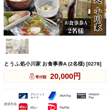
とうふ処小川家 お食事券A (2名様) [0278]
20,000円
寄付額
クレジット
Amazon
ANA Pay
カード
Pay
決済方法
d払い
PayPay