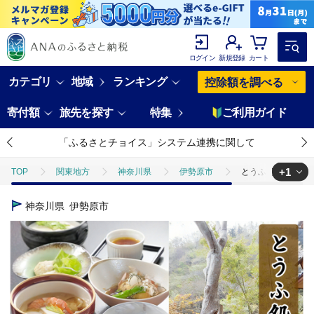
ログイン
新規登録
カート
カテゴリ
地域
ランキング
控除額を調べる
寄付額
旅先を探す
特集
ご利用ガイド
「ふるさとチョイス」システム連携に関して
+1
TOP
関東地方
神奈川県
伊勢原市
とうふ処小川家 お食事券
TOP
旅行・宿泊・体験
体験チケット
食事券
とうふ処小
神奈川県
伊勢原市