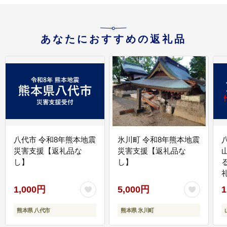
あなたにおすすめの返礼品
八代市 令和8年熊本地震
氷川町 令和8年熊本地震
災害支援【返礼品な
災害支援【返礼品な
し】
し】
1,000円
5,000円
1
熊本県 八代市
熊本県 氷川町