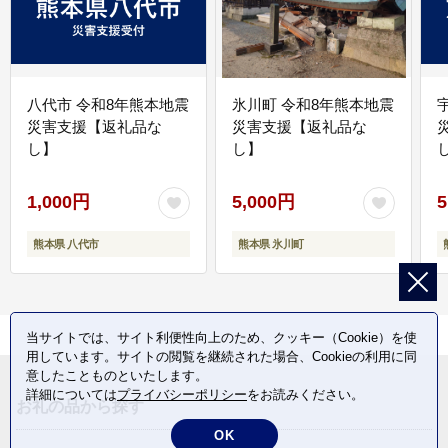
八代市 令和8年熊本地震
氷川町 令和8年熊本地震
災害支援【返礼品な
災害支援【返礼品な
し】
し】
し
1,000円
5,000円
5
熊本県 八代市
熊本県 氷川町
当サイトでは、サイト利便性向上のため、クッキー（Cookie）を使
用しています。サイトの閲覧を継続された場合、Cookieの利用に同
意したことものといたします。
詳細については
プライバシーポリシー
をお読みください。
お礼の品から探す
OK