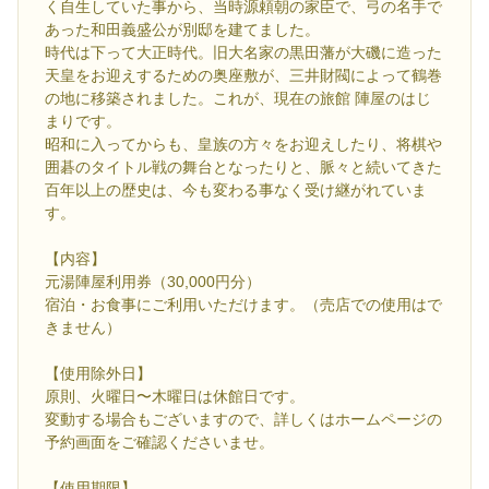
く自生していた事から、当時源頼朝の家臣で、弓の名手で
あった和田義盛公が別邸を建てました。
時代は下って大正時代。旧大名家の黒田藩が大磯に造った
天皇をお迎えするための奥座敷が、三井財閥によって鶴巻
の地に移築されました。これが、現在の旅館 陣屋のはじ
まりです。
昭和に入ってからも、皇族の方々をお迎えしたり、将棋や
囲碁のタイトル戦の舞台となったりと、脈々と続いてきた
百年以上の歴史は、今も変わる事なく受け継がれていま
す。
【内容】
元湯陣屋利用券（30,000円分）
宿泊・お食事にご利用いただけます。（売店での使用はで
きません）
【使用除外日】
原則、火曜日〜木曜日は休館日です。
変動する場合もございますので、詳しくはホームページの
予約画面をご確認くださいませ。
【使用期限】