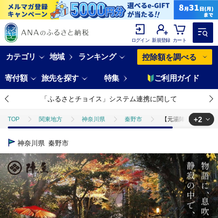
ログイン
新規登録
カート
カテゴリ
地域
ランキング
控除額を調べる
寄付額
旅先を探す
特集
ご利用ガイド
「ふるさとチョイス」システム連携に関して
+2
TOP
関東地方
神奈川県
秦野市
【元湯陣屋】宿泊利用券
TOP
旅行・宿泊・体験
【元湯陣屋】宿泊利用券30,000円分
神奈川県
秦野市
TOP
旅行・宿泊・体験
宿泊券
【元湯陣屋】宿泊利用券30,0