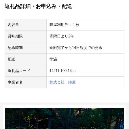
返礼品詳細・お申込み・配送
内容量
陣屋利用券：１枚
賞味期限
寄附日より2年
配送時期
寄附完了から14日程度での発送
配送
常温
返礼品コード
14211-100-14jin
事業者名
株式会社 陣屋