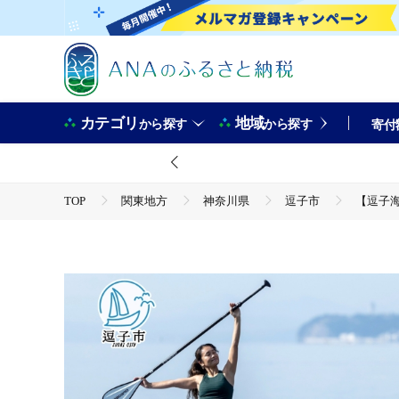
カテゴリ
地域
から探す
から探す
寄付
TOP
関東地方
神奈川県
逗子市
【逗子海
TOP
旅行・宿泊・体験
【逗子海岸・エバーリゾート 】究極のリラックス SUPヨガ体験 1
県 逗子市