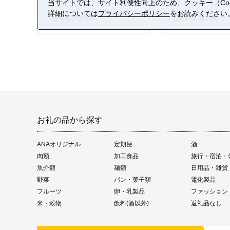
当サイトでは、サイト利便性向上のため、クッキー（Coo
詳細については
プライバシーポリシー
をお読みください
熊本県 八代市
熊本県 氷川町
お礼の品から探す
ANAオリジナル
定期便
酒
肉類
加工食品
旅行・宿泊・
魚介類
麺類
日用品・雑貨
野菜
パン・菓子類
電化製品
フルーツ
卵・乳製品
ファッション
米・穀物
飲料(酒以外)
返礼品なし