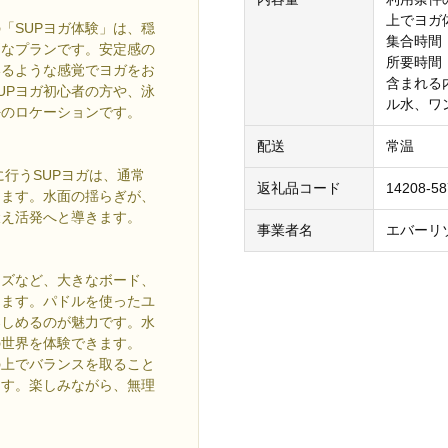
上でヨガ
「SUPヨガ体験」は、穏
集合時間：
別なプランです。安定感の
所要時間
いるような感覚でヨガをお
含まれる
UPヨガ初心者の方や、泳
ル水、ワ
好のロケーションです。
配送
常温
行うSUPヨガは、通常
返礼品コード
14208-5
します。水面の揺らぎが、
鍛え活発へと導きます。
事業者名
エバーリ
ーズなど、大きなボード、
します。パドルを使ったユ
楽しめるのが魅力です。水
の世界を体験できます。
の上でバランスを取ること
ます。楽しみながら、無理