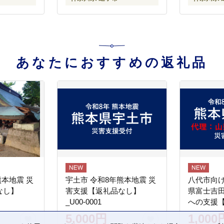
川県 逗子
あなたにおすすめの返礼品
熊本地震 災
宇土市 令和8年熊本地震 災
八代市向け
なし】
害支援【返礼品なし】
県富士吉
_U00-0001
への支援
5,000円
1,000