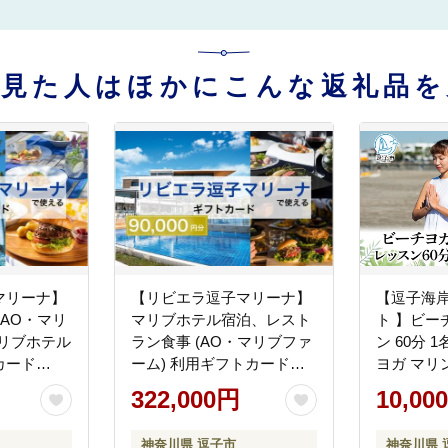
を見た人はほかにこんな返礼品を
マリーナ】
【リビエラ逗子マリーナ】
【逗子海
(AO・マリ
マリブホテル宿泊、レスト
ト 】ビー
リブホテル
ラン食事 (AO・マリブファ
ン 60分 1名様 ビーチヨガ
カード
ーム) 利用ギフトカード
ヨガ マリ
D〈90,000円分〉
ットスーツ
322,000円
10,00
人数 海辺
人数 エバ
神奈川県 逗子市
神奈川県 