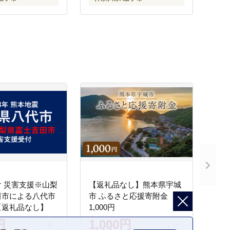
市
神奈川県 逗子市
 災害支援※山梨
【返礼品なし】熊本県宇城
田市による八代市
市 ふるさと応援寄附金
【返礼品なし】
1,000円
円
1,000円