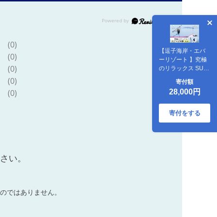
(0)
【逗子海岸・エバ
(0)
ーリゾート 】究極
(0)
のリラックス SUP
ヨガ体験 1名様
(0)
寄付額
SUPヨガ スタンド
28,000円
(0)
アップパドルボー
ド SUP マリンスポ
ーツ ウエットスー
寄付をする
ツ リラックス ハワ
イ 逗子海岸 少人数
エバーリゾート 神
奈川県 逗子市
ださい。
のではありません。