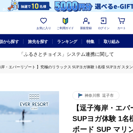
お気に入り
ご利用ガイド
新規登録
ログイン
カート
額から探す
旅先を探す
ランキング
特集
取り組み
「ふるさとチョイス」システム連携に関して
岸・エバーリゾート 】究極のリラックス SUPヨガ体験 1名様 SUPヨガ スタ
名様 SUPヨガ スタンドアップパドルボード SUP マリンスポーツ ウエットス
神奈川県
逗子市
【逗子海岸・エバ
SUPヨガ体験 1
ボード SUP マ