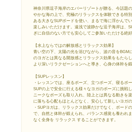
神奈川県逗子海岸のエバーリゾートが贈る、今話題の
やかな海の上で、究極のリラックスを体験できる特
ある大きなSUPボードを使い、まるで海に浮かんで
楽しみいただけます。遠浅で波静かな逗子海岸は、S
ぎに自信のない方でも安心してご参加いただける絶
【水上ならではの解放感とリラックス効果】
青い空の下、太陽の光を浴びながら、波の音をBGMに
のヨガとは異なる開放感とリラックス効果をもたら
より深いリラクゼーションへと導き、心身の体幹を
【SUPレッスン】
・レッスンでは、座るポーズ、立つポーズ、寝るポ
SUPの上で安全に行える様々なヨガのポーズに挑戦
ニークなポーズも取り入れ、陸上とは異なる動きを
に落ちる心配もほとんどなく、安心して新しいヨガ
・SUPヨガは、リラックス効果だけでなく、ボード
で、自然と体幹が鍛えられ、バランス感覚も養われ
なく全身を リラックス することができます。