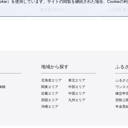
kie）を使用しています。サイトの閲覧を継続された場合、Cookie
。
熊本県 宇土市
山梨県 富
地域から探す
ふる
北海道エリア
東北エリア
ふるさ
体験
関東エリア
中部エリア
ワンス
近畿エリア
中国エリア
確定申
四国エリア
九州エリア
控除上
沖縄エリア
年金受