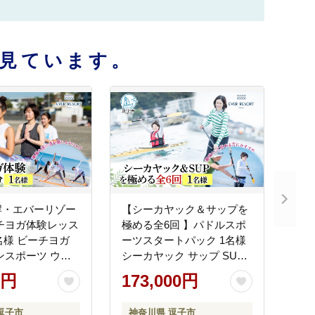
見ています。
岸・エバーリゾー
【シーカヤック＆サップを
チヨガ体験レッス
極める全6回 】パドルスポ
ーツスタートパック 1名様
ンスポーツ ウエ
シーカヤック サップ SUP
 リラックス 少
体験 海 ガイド 無人島 波 水
0円
173,000円
 逗子海岸 波少
着 ウエットスーツ ハワイ
ーリゾート 神奈
逗子海岸 エバーリゾート
逗子市
神奈川県 逗子市