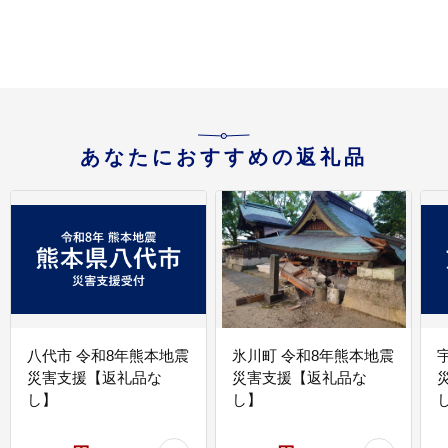
ィットネス 天然温泉大
浴場 バーデゾーン ヒル
トン 神奈川県 小田原市
】
あなたにおすすめの返礼品
八代市 令和8年熊本地震
氷川町 令和8年熊本地震
災害支援【返礼品な
災害支援【返礼品な
し】
し】
し