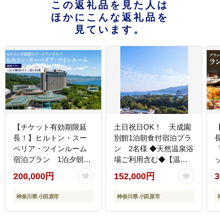
この返礼品を見た人は
ほかにこんな返礼品を
見ています。
【チケット有効期限延
土日祝日OK！ 天成園
長！】ヒルトン・スー
別館1泊朝食付宿泊プラ
ペリア・ツインルーム
ン 2名様 ◆天然温泉浴
宿泊プラン 1泊夕朝食
場ご利用含む◆【温泉
付き 平日 ＜1組2名
ホテル・旅館 旅行 宿泊
200,000円
152,000円
3
様＞★オーシャンビュ
体験・チケッ ト 天成園
ー！天然温泉大浴場、
天然温泉 箱根湯本 旅籠
神奈川県 小田原市
神奈川県 小田原市
プール施設利用含む
旬の素材 ペア おふたり
【オーシャンビュー フ
様 神奈川県 小田原市 】