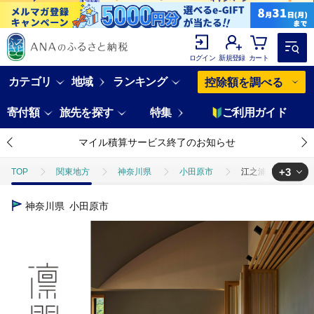
ログイン
新規登録
カート
カテゴリ
地域
ランキング
控除額を調べる
寄付額
旅先を探す
特集
ご利用ガイド
マイル積算サービス終了のお知らせ
+3
TOP
関東地方
神奈川県
小田原市
江之浦リトリート凛
TOP
旅行・宿泊・体験
宿泊券
江之浦リトリート凛門 商品券
神奈川県
小田原市
TOP
旅行・宿泊・体験
体験チケット
食事券
江之浦リ
TOP
旅行・宿泊・体験
体験チケット
その他体験チケット