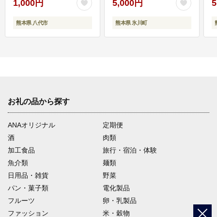
1,000円
5,000円
5
熊本県 八代市
熊本県 氷川町
お礼の品から探す
ANAオリジナル
定期便
酒
肉類
加工食品
旅行・宿泊・体験
魚介類
麺類
日用品・雑貨
野菜
パン・菓子類
電化製品
フルーツ
卵・乳製品
ファッション
米・穀物