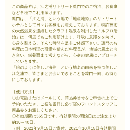
この商品券は、江之浦リトリート凛門でのご宿泊、お食事
など各種でご利用頂けます。
凛門は、「江之浦」という地で「地産地癒」のリトリート
ホテルとして日々お客様をお迎えしております。特許技術
の天然温泉を濃縮したクラフト温泉を利用した「ルフロ湯
治」は、何度でもご利用頂けます。呼吸に意識をを向け、
心身を整える、そんな時間を是非ご体感下さい。凛門のお
料理は日本料理の研鑽を積んだ料理長が、地域の風土と向
き合い、栄養面まで考えながら、心身の健康にアプローチ
していきます。
「絵のように美しい海岸」という地名の由来を持つ美しい
江之浦で、皆さまとお会いできることを凛門一同、心待ち
にしております。
【使用方法】
〇お電話またはメールにて、商品券番号をご申告の上でご
予約いただき、ご宿泊当日に必ず宿のフロントスタッフに
商品券をお渡しください。
〇有効期間は365日です。有効期間の開始日はご注文より
約30～40日。
（例：2021年9月15日ご寄付、2021年10月15日有効期間