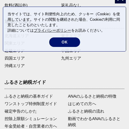
飲料(酒以外)
返礼品なし
当サイトでは、サイト利便性向上のため、クッキー（Cookie）を使
用しています。サイトの閲覧を継続された場合、Cookieの利用に同
地域から探す
意したことものといたします。
詳細については
プライバシーポリシー
をお読みください。
北海道エリア
東北エリア
OK
関東エリア
中部エリア
近畿エリア
中国エリア
四国エリア
九州エリア
沖縄エリア
ふるさと納税ガイド
ふるさと納税の基本ガイド
ANAのふるさと納税の特徴
ワンストップ特例制度ガイド
はじめての方へ
確定申告のしかた
ふるさと納税の流れ
控除上限額シミュレーション
動画でわかるANAのふるさと
納税
年金受給者・自営業者の方へ