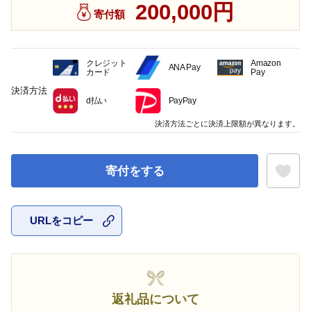
200,000円
寄付額
クレジット
Amazon
ANA Pay
カード
Pay
決済方法
d払い
PayPay
決済方法ごとに決済上限額が異なります。
寄付をする
URLをコピー
お気に入
返礼品について