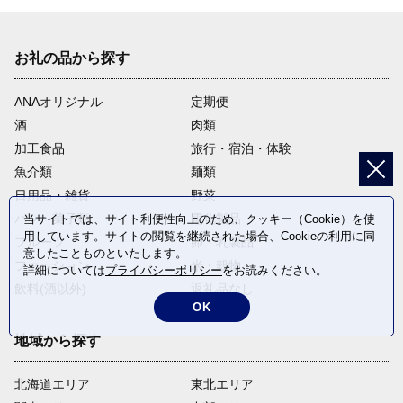
お礼の品から探す
ANAオリジナル
定期便
酒
肉類
加工食品
旅行・宿泊・体験
魚介類
麺類
日用品・雑貨
野菜
パン・菓子類
電化製品
当サイトでは、サイト利便性向上のため、クッキー（Cookie）を使
用しています。サイトの閲覧を継続された場合、Cookieの利用に同
フルーツ
卵・乳製品
意したことものといたします。
ファッション
米・穀物
詳細については
プライバシーポリシー
をお読みください。
飲料(酒以外)
返礼品なし
OK
地域から探す
北海道エリア
東北エリア