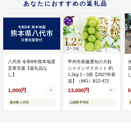
あなたにおすすめの返礼品
八代市 令和8年熊本地震
甲州市産厳選旬の大粒
災害支援【返礼品な
シャインマスカット 約
し】
1.2kg 2～3房【2027年発
送】（MG）B12-472
1,000円
13,000円
5
熊本県 八代市
山梨県 甲州市