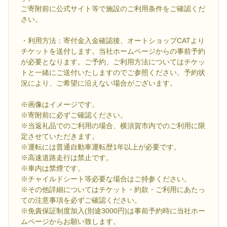
ご寄附前に公式サイト等で施設のご利用条件をご確認くだ
さい。
・利用方法：寄付金入金確認後、オートショップCATより
チケットを送付します。当社ホームページからの事前予約
が必要となります。ご予約、ご利用方法についてはチケッ
トと一緒にご送付いたしますのでご参照ください。予約状
況により、ご希望に沿えない場合がございます。
※画像はイメージです。
※寄附前に必ずご確認ください。
※当返礼品でのご利用の場合、横須賀市内でのご利用に限
定させていただきます。
※運転には普通自動車運転歴1年以上が必要です。
※高速道路走行は禁止です。
※車内は禁煙です。
※チャイルドシート等必要な場合はご持参ください。
※その他詳細についてはチケット・約款・ご利用にあたっ
ての注意事項を必ずご確認ください。
※免責保証制度加入(別途3000円)は事前予約時に当社ホー
ムページからお願い致します。