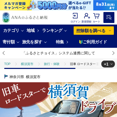
ログイン
新規登録
カート
カテゴリ
地域
ランキング
控除額を調べる
寄付額
旅先を探す
特集
ご利用ガイド
「ふるさとチョイス」システム連携に関して
+1
TOP
横須賀市
旅行・体験
旧車 ロードスター 旧車体験 3時間利
TOP
旅行・宿泊・体験
体験チケット
その他体験チケット
神奈川県
横須賀市