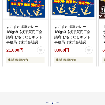
よこすか海軍カレー
よこすか海軍カレー
180g×8【横須賀商工会
180g×3【横須賀商工会
議所 おもてなしギフト
議所 おもてなしギフト
事務局（株式会社調味
事務局（株式会社調味
[
商事）】 [AKAQ003]
商事）】 [AKAQ001]
21,000円
8,000円
6
神奈川県 横須賀市
神奈川県 横須賀市