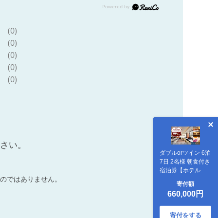
(0)
(0)
(0)
(0)
(0)
ださい。
ダブルorツイン 6泊
7日 2名様 朝食付き
宿泊券【ホテルニ
のではありません。
ューポートヨコス
寄付額
カ】 [AKAT008]
660,000円
寄付をする