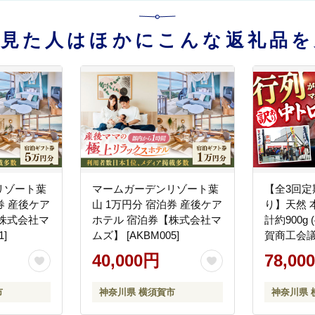
を見た人はほかにこんな返礼品を
リゾート葉
マームガーデンリゾート葉
【全3回定
券 産後ケア
山 1万円分 宿泊券 産後ケア
り】天然 
株式会社マ
ホテル 宿泊券【株式会社マ
計約900g
1]
ムズ】 [AKBM005]
賀商工会議
フト事務
40,000円
78,00
所 横須賀
[AKAK068]
市
神奈川県 横須賀市
神奈川県 