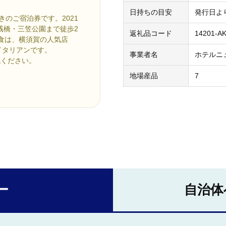
日持ちの目安
発行日よ
きのご宿泊券です。2021
島桟橋・三笠公園まで徒歩2
返礼品コード
14201-A
食は、横須賀の人気店
イタリアンです。
事業者名
ホテルニ
認ください。
地場産品
7
ー
自治体