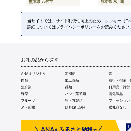
熊本県 八代市
熊本県 氷川町
当サイトでは、サイト利便性向上のため、クッキー（Coo
詳細については
プライバシーポリシー
をお読みください
お礼の品から探す
ANAオリジナル
定期便
酒
肉類
加工食品
旅行・宿泊・
魚介類
麺類
日用品・雑貨
野菜
パン・菓子類
電化製品
フルーツ
卵・乳製品
ファッション
米・穀物
飲料(酒以外)
返礼品なし