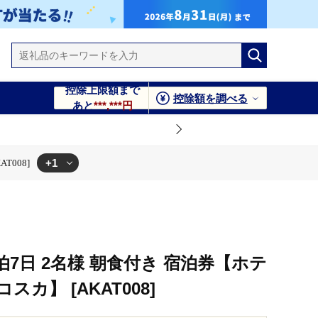
控除上限額まで
控除額を調べる
あと
***,***円
+1
T008]
泊7日 2名様 朝食付き 宿泊券【ホテ
カ】 [AKAT008]