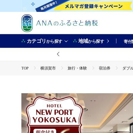
カテゴリ
地域
から探す
から探す
寄付
TOP
横須賀市
旅行・体験
宿泊券
ダブル
TOP
旅行・宿泊・体験
宿泊券
ダブルorツイン