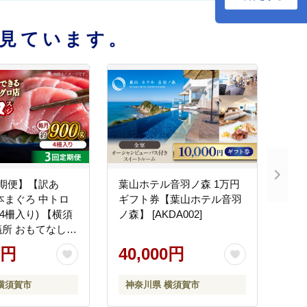
見ています。
期便】【訳あ
葉山ホテル音羽ノ森 1万円
本まぐろ 中トロ
ギフト券【葉山ホテル音羽
 (4柵入り) 【横須
ノ森】 [AKDA002]
所 おもてなしギ
局（本まぐろ直売
0円
40,000円
本店）】
横須賀市
神奈川県 横須賀市