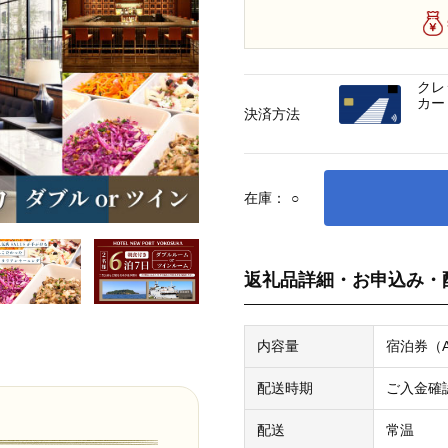
クレ
カー
決済方法
在庫：
○
返礼品詳細・お申込み・
内容量
宿泊券（
配送時期
ご入金確
配送
常温