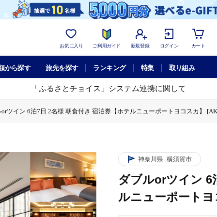
お気に入り
ご利用ガイド
新規登録
ログイン
カート
額から探す
旅先を探す
ランキング
特集
取り組み
「ふるさとチョイス」システム連携に関して
orツイン 6泊7日 2名様 朝食付き 宿泊券【ホテルニューポートヨコスカ】 [AKA
 6泊7日 2名様 朝食付き 宿泊券【ホテルニューポートヨコスカ】 [AKAT008]
神奈川県
横須賀市
ダブルorツイン 6
ルニューポートヨコス