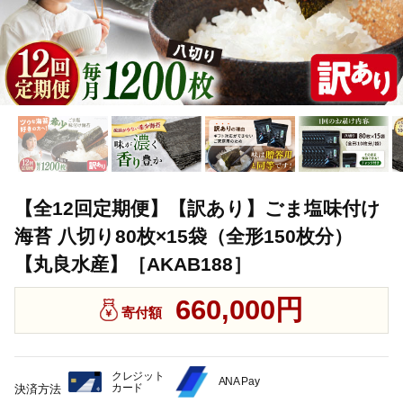
【全12回定期便】【訳あり】ごま塩味付け
海苔 八切り80枚×15袋（全形150枚分）
【丸良水産】［AKAB188］
660,000円
寄付額
クレジット
ANA Pay
カード
決済方法