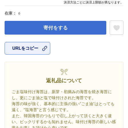
決済方法ごとに決済上限額が異なります。
在庫：
○
寄付をする
URLをコピー
お気に入
返礼品について
ごま塩味付け海苔は、新芽・初摘みの海苔を焼き海苔に
し、更にごま油と塩で味付けされた海苔です。
海苔の味が強く、基本的に主張の強い”ごま油”はとっても
遠く、”塩海苔”と言う感じです。
また、韓国海苔のつもりで召し上がって頂くと大きく違
い、ビックリするかも知れません。味付け海苔の新しい感
覚をお楽しみ頂けたら幸いです。