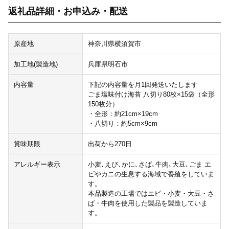
返礼品詳細・お申込み・配送
原産地
神奈川県横須賀市
加工地(製造地)
兵庫県明石市
内容量
下記の内容量を月1回発送いたします
ごま塩味付け海苔 八切り80枚×15袋（全形
150枚分）
・全形：約21cm×19cm
・八切り：約5cm×9cm
賞味期限
出荷から270日
アレルギー表示
小麦､えび､かに､さば､牛肉､大豆､ごま エ
ビやカニの生息する海域で養殖をしていま
す。
本品製造の工場ではエビ・小麦・大豆・さ
ば・牛肉を使用した製品を製造していま
す。