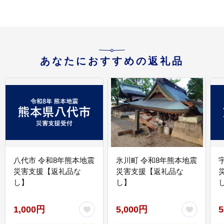
あなたにおすすめの返礼品
八代市 令和8年熊本地震
氷川町 令和8年熊本地震
災害支援【返礼品な
災害支援【返礼品な
し】
し】
し
1,000円
5,000円
5