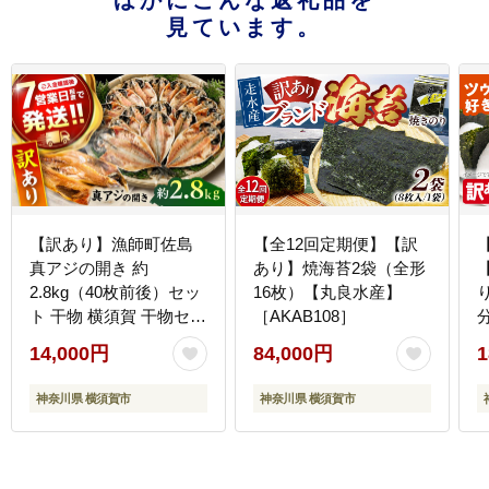
ほかにこんな返礼品を
見ています。
【訳あり】漁師町佐島
【全12回定期便】【訳
真アジの開き 約
あり】焼海苔2袋（全形
2.8kg（40枚前後）セッ
16枚）【丸良水産】
ト 干物 横須賀 干物セッ
［AKAB108］
ト 干物 【石川水産】
［
14,000円
84,000円
1
[AKCX001]
神奈川県 横須賀市
神奈川県 横須賀市