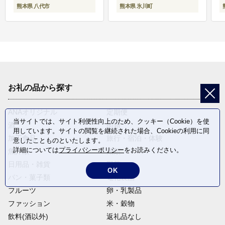
熊本県 八代市
熊本県 氷川町
お礼の品から探す
ANAオリジナル
定期便
当サイトでは、サイト利便性向上のため、クッキー（Cookie）を使
酒
肉類
用しています。サイトの閲覧を継続された場合、Cookieの利用に同
加工食品
旅行・宿泊・体験
意したことものといたします。
詳細については
プライバシーポリシー
をお読みください。
魚介類
麺類
日用品・雑貨
野菜
OK
パン・菓子類
電化製品
フルーツ
卵・乳製品
ファッション
米・穀物
飲料(酒以外)
返礼品なし