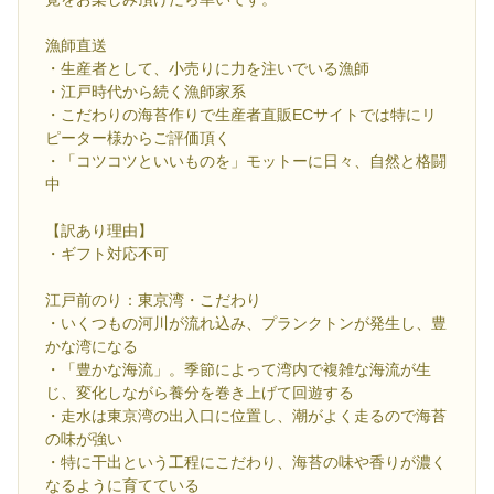
漁師直送
・生産者として、小売りに力を注いでいる漁師
・江戸時代から続く漁師家系
・こだわりの海苔作りで生産者直販ECサイトでは特にリ
ピーター様からご評価頂く
・「コツコツといいものを」モットーに日々、自然と格闘
中
【訳あり理由】
・ギフト対応不可
江戸前のり：東京湾・こだわり
・いくつもの河川が流れ込み、プランクトンが発生し、豊
かな湾になる
・「豊かな海流」。季節によって湾内で複雑な海流が生
じ、変化しながら養分を巻き上げて回遊する
・走水は東京湾の出入口に位置し、潮がよく走るので海苔
の味が強い
・特に干出という工程にこだわり、海苔の味や香りが濃く
なるように育てている