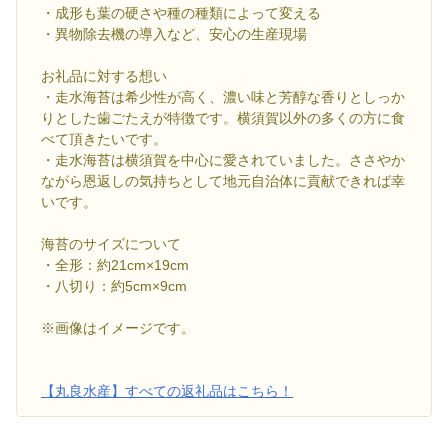
・成形も葉の硬さや種の種類によって変える
・異物除去機の導入など、安心の生産現場
お礼品に対する想い
・走水海苔は希少性が高く、濃い味と芳醇な香りとしっか
りとした歯ごたえが特徴です。横須賀以外の多くの方に食
べて頂きたいです。
・走水海苔は横須賀を中心に愛されていました。ささやか
ながら恩返しの気持ちとして地元自治体に貢献できれば幸
いです。
海苔のサイズについて
・全形：約21cm×19cm
・八切り：約5cm×9cm
※画像はイメージです。
【丸良水産】すべての返礼品はこちら！