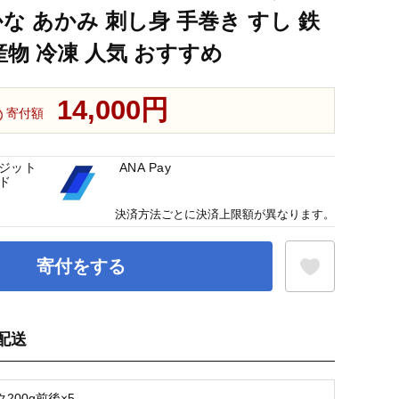
な あかみ 刺し身 手巻き すし 鉄
産物 冷凍 人気 おすすめ
14,000円
寄付額
ジット
ANA Pay
ド
決済方法ごとに決済上限額が異なります。
寄付をする
配送
お気に入り登録
200g前後×5