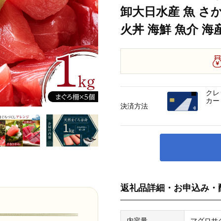
卸大日水産 魚 さか
火丼 海鮮 魚介 海
クレ
カー
決済方法
返礼品詳細・お申込み・
内容量
マグロサク