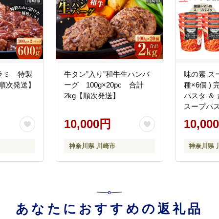
ラミ 特製
牛タン”入り”和牛生ハンバ
味の素 スープ
【順次発送】
ーグ 100g×20pc 合計
種×6個 )
2kg【順次発送】
パスタ ＆
スープパス
12個 くるく
10,000円
10,00
入 レトル
満足 ラン
神奈川県 川崎市
神奈川県 
軽 おいし
加工食品 
あなたにおすすめの返礼品