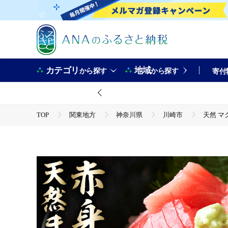
カテゴリ
地域
から探す
から探す
寄付
TOP
関東地方
神奈川県
川崎市
天然 マ
TOP
魚介類
鮮魚
マグロ
天然 マグロ 赤身 1kg ( 200g × 5柵 ) メバチマグロ 目利
鉄火丼 海鮮 魚介 海産物 冷凍 人気 おすすめ