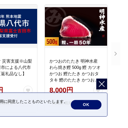
 災害支援※山梨
かつおのたたき 明神水産
田市による八代市
わら焼き鰹 500g 鰹 カツオ
【返礼品なし】
かつお 鰹たたき かつおタ
タキ 鰹のたたき かつおの
タタキ 藁焼き わら焼き 魚
円
8,000円
さかな 海鮮 刺身 お刺身 冷
凍 ご家庭用 グルメ 特産品
の利用に同意したことものといたします。
士吉田市
高知県 黒潮町
OK
ご当地 本場 高知 黒潮町 ギ
フト 贈答品 人気 返礼品 ふ
るさと納税 魚介類 高知県
産 土佐名物 高知県 高評価