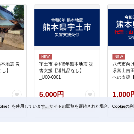
熊本地震 災
宇土市 令和8年熊本地震 災
八代市向け
なし】
害支援【返礼品なし】
県富士吉
_U00-0001
への支援
5,000円
1,000
kie）を使用しています。サイトの閲覧を継続された場合、Cookie
熊本県 宇土市
山梨県 富
。