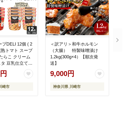
DELI 12個 ( 2
＜訳アリ＞和牛ホルモン
 完熟トマト スープ
（大腸） 特製味噌漬け
 たらこ クリーム
1.2kg(300g×4）【順次発
タ 豆乳仕立て
送】
るパスタ 容器
0円
9,000円
ト インスタント
チ 食べごたえ 手
川崎市
神奈川県 川崎市
い 常温保存 食品
おすすめ 人気