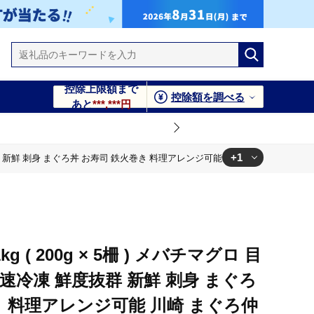
控除上限額まで
控除額を調べる
あと
***,***円
+1
 鮮度抜群 新鮮 刺身 まぐろ丼 お寿司 鉄火巻き 料理アレンジ可能 川崎 まぐろ仲卸大日
能 川崎 まぐろ仲卸大日水産 魚 さかな あかみ 刺し身 手巻き すし
g ( 200g × 5柵 ) メバチマグロ 目
速冷凍 鮮度抜群 新鮮 刺身 まぐろ
き 料理アレンジ可能 川崎 まぐろ仲