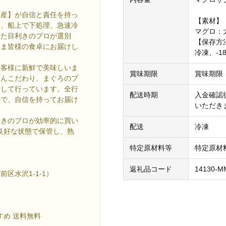
水産】が自信と責任を持っ
【素材】
を、船上で下処理、急速冷
マグロ：
いた目利きのプロが選別
【保存方
まま皆様の食卓にお届けし
冷凍、-
お客様に新鮮で美味しいま
賞味期限
賞味期限
とんこだわり、まぐろのプ
括して行っています。全行
配送時期
入金確認
ので、自信を持ってお届け
いただき
利きのプロが効率的に買い
配送
冷凍
良好な状態で保管し、熟
特定原材料等
特定原材
返礼品コード
14130-M
区水沢1-1-1）
すめ 送料無料