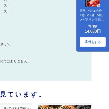
(0)
(0)
天然 マグロ 赤身
1kg ( 200g × 5柵 )
メバチマグロ 目利
きのプロ選別 急速
寄付額
冷凍 鮮度抜群 新鮮
14,000円
刺身 まぐろ丼 お寿
司 鉄火巻き 料理ア
レンジ可能 川崎 ま
寄付をする
ださい。
ぐろ仲卸大日水産
魚 さかな あかみ 刺
し身 手巻き すし 鉄
火丼 海鮮 魚介 海産
のではありません。
物 冷凍 人気 おすす
め
見ています。