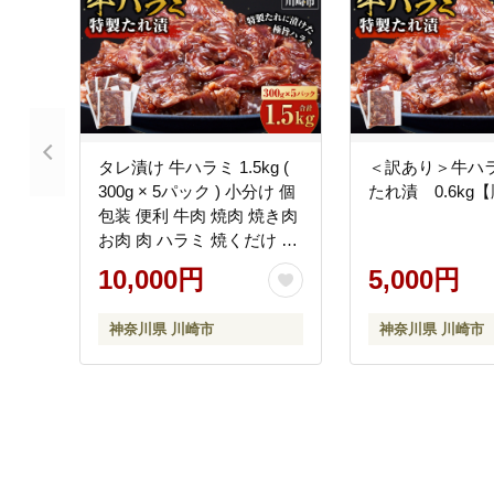
タレ漬け 牛ハラミ 1.5kg (
＜訳あり＞牛ハ
300g × 5パック ) 小分け 個
たれ漬 0.6kg
包装 便利 牛肉 焼肉 焼き肉
お肉 肉 ハラミ 焼くだけ 冷
凍 たれ 味付き BBQ アウト
10,000円
5,000円
ドア キャンプ 人気 おすす
め 神奈川 川崎
神奈川県 川崎市
神奈川県 川崎市