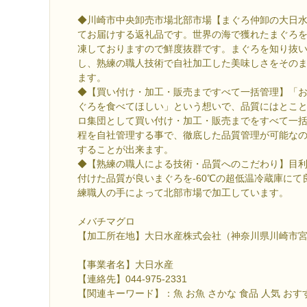
◆川崎市中央卸売市場北部市場【まぐろ仲卸の大日
てお届けする返礼品です。世界の海で獲れたまぐろ
凍しておりますので鮮度抜群です。まぐろを知り抜
し、熟練の職人技術で自社加工した美味しさをその
ます。
◆【買い付け・加工・販売まですべて一括管理】「
ぐろを食べてほしい」という想いで、品質にはとこ
ロ集団として買い付け・加工・販売までをすべて一
程を自社管理する事で、徹底した品質管理が可能な
することが出来ます。
◆【熟練の職人による技術・品質へのこだわり】目
付けた品質が良いまぐろを-60℃の超低温冷蔵庫にて
練職人の手によって北部市場で加工しています。
メバチマグロ
【加工所在地】大日水産株式会社（神奈川県川崎市宮前
【事業者名】大日水産
【連絡先】044-975-2331
【関連キーワード】：魚 お魚 さかな 食品 人気 おす