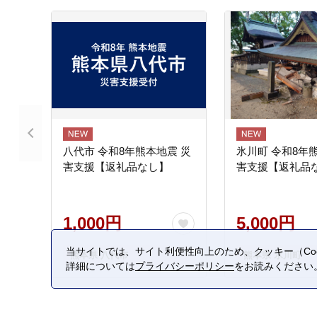
八代市 令和8年熊本地震 災
氷川町 令和8年
害支援【返礼品なし】
害支援【返礼品
1,000円
5,000円
当サイトでは、サイト利便性向上のため、クッキー（Coo
熊本県 八代市
熊本県 氷川町
詳細については
プライバシーポリシー
をお読みください