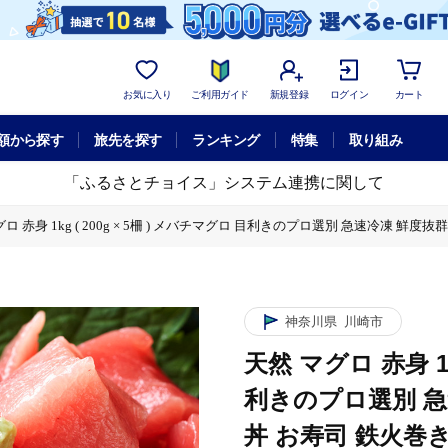
お気に入り
ご利用ガイド
新規登録
ログイン
カート
額から探す
旅先を探す
ランキング
特集
取り組み
「ふるさとチョイス」システム連携に関して
グロ 赤身 1kg ( 200g × 5柵 ) メバチマグロ 目利きのプロ選別 急速冷凍
きのプロ選別 急速冷凍 鮮度抜群 新鮮 刺身 まぐろ丼 お寿司 鉄火巻き 料理アレンジ可
神奈川県
川崎市
天然 マグロ 赤身 1k
利きのプロ選別 急
丼 お寿司 鉄火巻