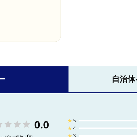
ー
自治体
★
5
0.0
★
4
★
3
0
レビュー件数：
件