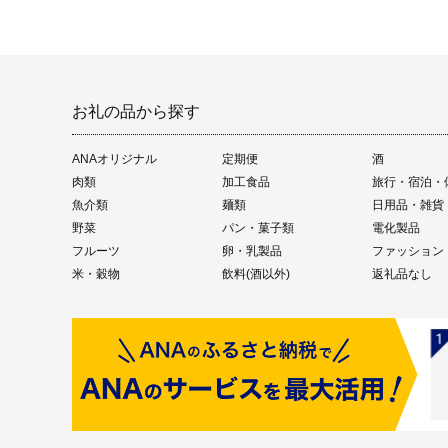
お礼の品から探す
ANAオリジナル
定期便
酒
肉類
加工食品
旅行・宿泊・
魚介類
麺類
日用品・雑貨
野菜
パン・菓子類
電化製品
フルーツ
卵・乳製品
ファッション
米・穀物
飲料(酒以外)
返礼品なし