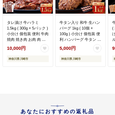
タレ漬け 牛ハラミ
牛タン入り 和牛 生ハン
1.5kg ( 300g × 5パック )
バーグ 1kg ( 10個 ×
(
小分け 個包装 便利 牛肉
100g ) 小分け 個包装 便
焼肉 焼き肉 お肉 肉 ハ
利 ハンバーグ 牛タン 牛
ラミ 焼くだけ 冷凍 たれ
肉 肉 お肉 タン 焼くだ
10,000円
5,000円
9
味付き BBQ アウトドア
け 冷凍 おかず 弁当 お
キャンプ 人気 おすすめ
取り寄せ グルメ 食品 加
神奈川県 川崎市
神奈川県 川崎市
神奈川 川崎
工食品 人気 おすすめ 神
奈川 川崎
あなたにおすすめの返礼品