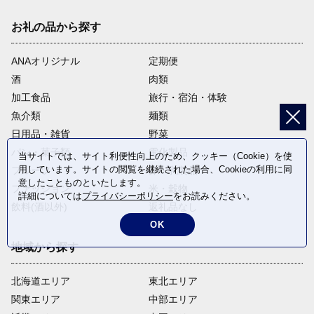
お礼の品から探す
ANAオリジナル
定期便
酒
肉類
加工食品
旅行・宿泊・体験
魚介類
麺類
日用品・雑貨
野菜
パン・菓子類
電化製品
当サイトでは、サイト利便性向上のため、クッキー（Cookie）を使
用しています。サイトの閲覧を継続された場合、Cookieの利用に同
フルーツ
卵・乳製品
意したことものといたします。
ファッション
米・穀物
詳細については
プライバシーポリシー
をお読みください。
飲料(酒以外)
返礼品なし
OK
地域から探す
北海道エリア
東北エリア
関東エリア
中部エリア