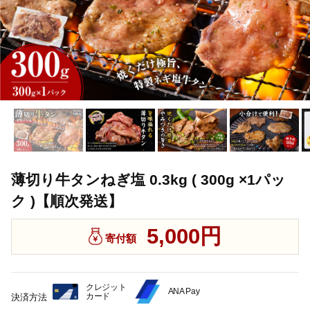
薄切り牛タンねぎ塩 0.3kg ( 300g ×1パッ
ク )【順次発送】
5,000円
寄付額
クレジット
ANA Pay
カード
決済方法