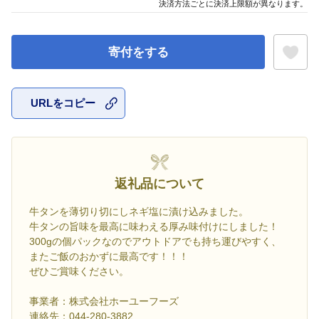
決済方法ごとに決済上限額が異なります。
寄付をする
URLをコピー
お気に入
返礼品について
牛タンを薄切り切にしネギ塩に漬け込みました。
牛タンの旨味を最高に味わえる厚み味付けにしました！
300gの個パックなのでアウトドアでも持ち運びやすく、
またご飯のおかずに最高です！！！
ぜひご賞味ください。
事業者：株式会社ホーユーフーズ
連絡先：044-280-3882