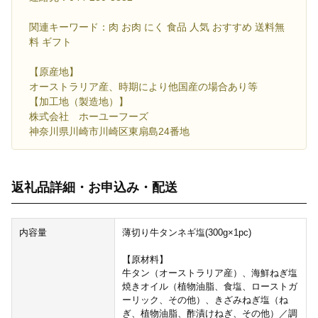
関連キーワード：肉 お肉 にく 食品 人気 おすすめ 送料無
料 ギフト
【原産地】
オーストラリア産、時期により他国産の場合あり等
【加工地（製造地）】
株式会社 ホーユーフーズ
神奈川県川崎市川崎区東扇島24番地
返礼品詳細・お申込み・配送
内容量
薄切り牛タンネギ塩(300g×1pc)
【原材料】
牛タン（オーストラリア産）、海鮮ねぎ塩
焼きオイル（植物油脂、食塩、ローストガ
ーリック、その他）、きざみねぎ塩（ね
ぎ、植物油脂、酢漬けねぎ、その他）／調