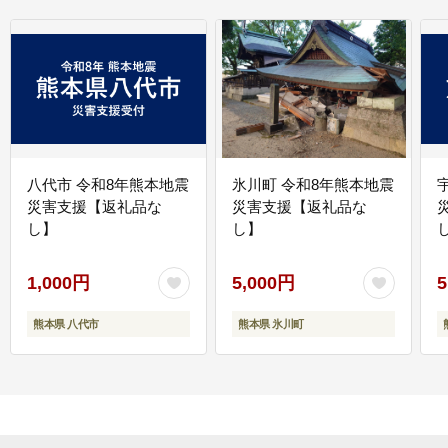
八代市 令和8年熊本地震
氷川町 令和8年熊本地震
災害支援【返礼品な
災害支援【返礼品な
し】
し】
し
1,000円
5,000円
5
熊本県 八代市
熊本県 氷川町