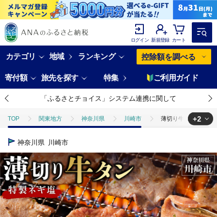
ログイン
新規登録
カート
カテゴリ
地域
ランキング
控除額を調べる
寄付額
旅先を探す
特集
ご利用ガイド
「ふるさとチョイス」システム連携に関して
+2
TOP
関東地方
神奈川県
川崎市
薄切り牛タンねぎ塩 0.3
TOP
肉
牛肉
薄切り牛タンねぎ塩 0.3kg ( 300g ×1パック 
神奈川県
川崎市
TOP
肉
牛肉
焼肉(牛肉)
薄切り牛タンねぎ塩 0.3kg ( 