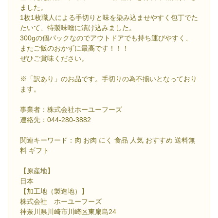
ました。
1枚1枚職人による手切りと味を染み込ませやすく包丁でた
たいて、特製味噌に漬け込みました。
300gの個パックなのでアウトドアでも持ち運びやすく、
またご飯のおかずに最高です！！！
ぜひご賞味ください。
※「訳あり」のお品です。手切りの為不揃いとなっており
ます。
事業者：株式会社ホーユーフーズ
連絡先：044-280-3882
関連キーワード：肉 お肉 にく 食品 人気 おすすめ 送料無
料 ギフト
【原産地】
日本
【加工地（製造地）】
株式会社 ホーユーフーズ
神奈川県川崎市川崎区東扇島24