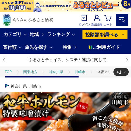
ログイン
新規登録
カート
カテゴリ
地域
ランキング
控除額を調べる
寄付額
旅先を探す
特集
ご利用ガイド
「ふるさとチョイス」システム連携に関して
+1
TOP
関東地方
神奈川県
川崎市
＜訳アリ＞和牛ホルモン
TOP
肉
牛肉
＜訳アリ＞和牛ホルモン（大腸） 特製味噌漬け 0
神奈川県
川崎市