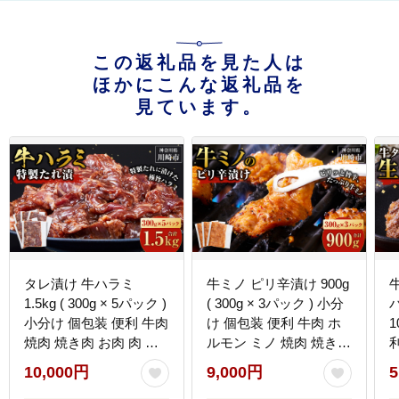
この返礼品を見た人は
ほかにこんな返礼品を
見ています。
タレ漬け 牛ハラミ
牛ミノ ピリ辛漬け 900g
1.5kg ( 300g × 5パック )
( 300g × 3パック ) 小分
バ
小分け 個包装 便利 牛肉
け 個包装 便利 牛肉 ホ
1
焼肉 焼き肉 お肉 肉 ハ
ルモン ミノ 焼肉 焼き肉
ラミ 焼くだけ 冷凍 たれ
お肉 肉 焼くだけ 冷凍
10,000円
9,000円
5
味付き BBQ アウトドア
たれ 味付き BBQ アウ