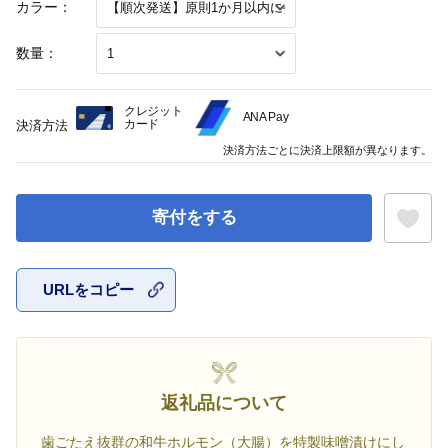
カラー：
数量：
クレジット
ANA Pay
カード
決済方法
決済方法ごとに決済上限額が異なります。
寄付をする
URLをコピー
お気に入
返礼品について
歯ごたえ抜群の和牛ホルモン（大腸）を特製味噌漬けにし