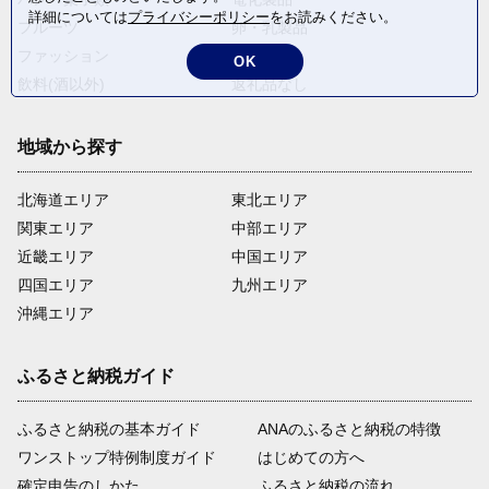
詳細については
プライバシーポリシー
をお読みください。
フルーツ
卵・乳製品
ファッション
米・穀物
OK
飲料(酒以外)
返礼品なし
地域から探す
北海道エリア
東北エリア
関東エリア
中部エリア
近畿エリア
中国エリア
四国エリア
九州エリア
沖縄エリア
ふるさと納税ガイド
ふるさと納税の基本ガイド
ANAのふるさと納税の特徴
ワンストップ特例制度ガイド
はじめての方へ
確定申告のしかた
ふるさと納税の流れ