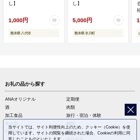
し】
し】
1,000円
5,000円
1
熊本県 八代市
熊本県 氷川町
お礼の品から探す
ANAオリジナル
定期便
酒
肉類
加工食品
旅行・宿泊・体験
魚介類
麺類
当サイトでは、サイト利便性向上のため、クッキー（Cookie）を使
日用品・雑貨
野菜
用しています。サイトの閲覧を継続された場合、Cookieの利用に同
意したことものといたします。
パン・菓子類
電化製品