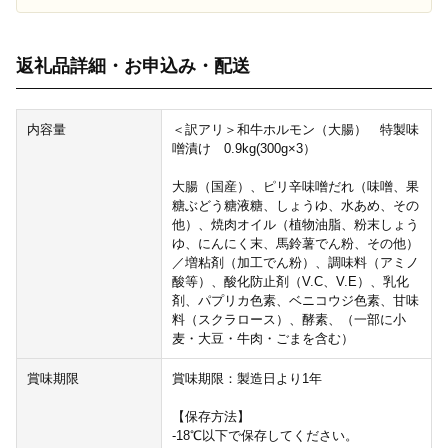
返礼品詳細・お申込み・配送
内容量
＜訳アリ＞和牛ホルモン（大腸） 特製味
噌漬け 0.9kg(300g×3）
大腸（国産）、ピリ辛味噌だれ（味噌、果
糖ぶどう糖液糖、しょうゆ、水あめ、その
他）、焼肉オイル（植物油脂、粉末しょう
ゆ、にんにく末、馬鈴薯でん粉、その他）
／増粘剤（加工でん粉）、調味料（アミノ
酸等）、酸化防止剤（V.C、V.E）、乳化
剤、パプリカ色素、ベニコウジ色素、甘味
料（スクラロース）、酵素、（一部に小
麦・大豆・牛肉・ごまを含む）
賞味期限
賞味期限：製造日より1年
【保存方法】
-18℃以下で保存してください。