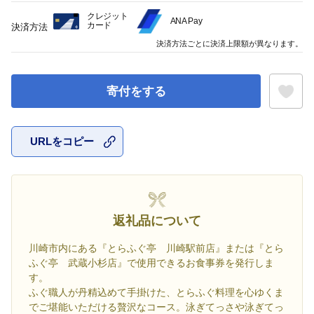
クレジット
ANA Pay
カード
決済方法
決済方法ごとに決済上限額が異なります。
寄付をする
URLをコピー
お気に入
返礼品について
川崎市内にある『とらふぐ亭 川崎駅前店』または『とら
ふぐ亭 武蔵小杉店』で使用できるお食事券を発行しま
す。
ふぐ職人が丹精込めて手掛けた、とらふぐ料理を心ゆくま
でご堪能いただける贅沢なコース。泳ぎてっさや泳ぎてっ