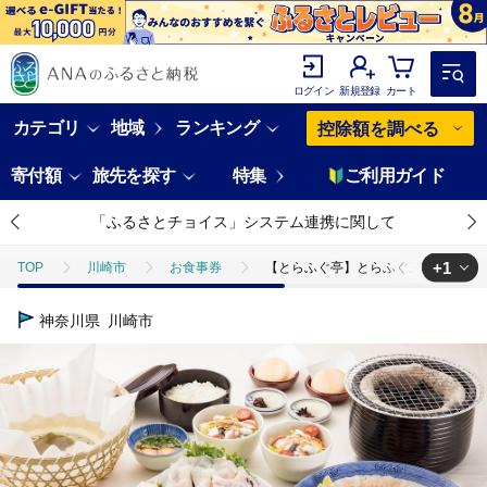
ログイン
新規登録
カート
カテゴリ
地域
ランキング
控除額を調べる
寄付額
旅先を探す
特集
ご利用ガイド
「ふるさとチョイス」システム連携に関して
+1
TOP
川崎市
お食事券
【とらふぐ亭】とらふぐ三昧フルコー
TOP
旅行・宿泊・体験
体験チケット
食事券
【とら
神奈川県
川崎市