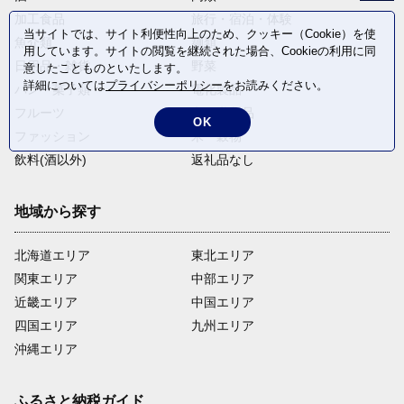
加工食品
旅行・宿泊・体験
当サイトでは、サイト利便性向上のため、クッキー（Cookie）を使
魚介類
麺類
用しています。サイトの閲覧を継続された場合、Cookieの利用に同
日用品・雑貨
野菜
意したことものといたします。
詳細については
プライバシーポリシー
をお読みください。
パン・菓子類
電化製品
フルーツ
卵・乳製品
OK
ファッション
米・穀物
飲料(酒以外)
返礼品なし
地域から探す
北海道エリア
東北エリア
関東エリア
中部エリア
近畿エリア
中国エリア
四国エリア
九州エリア
沖縄エリア
ふるさと納税ガイド