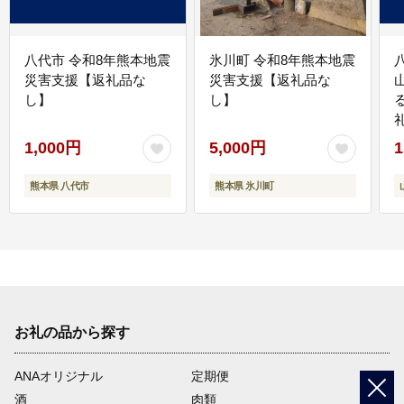
八代市 令和8年熊本地震
氷川町 令和8年熊本地震
災害支援【返礼品な
災害支援【返礼品な
し】
し】
1,000円
5,000円
1
熊本県 八代市
熊本県 氷川町
お礼の品から探す
ANAオリジナル
定期便
酒
肉類