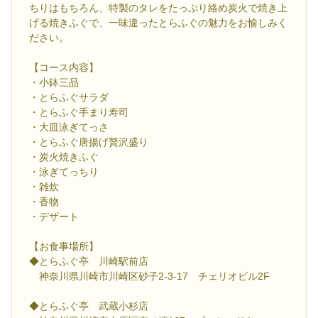
ちりはもちろん、特製のタレをたっぷり絡め炭火で焼き上
げる焼きふぐで、一味違ったとらふぐの魅力をお愉しみく
ださい。
【コース内容】
・小鉢三品
・とらふぐサラダ
・とらふぐ手まり寿司
・大皿泳ぎてっさ
・とらふぐ唐揚げ贅沢盛り
・炭火焼きふぐ
・泳ぎてっちり
・雑炊
・香物
・デザート
【お食事場所】
◆とらふぐ亭 川崎駅前店
神奈川県川崎市川崎区砂子2-3-17 チェリオビル2F
◆とらふぐ亭 武蔵小杉店