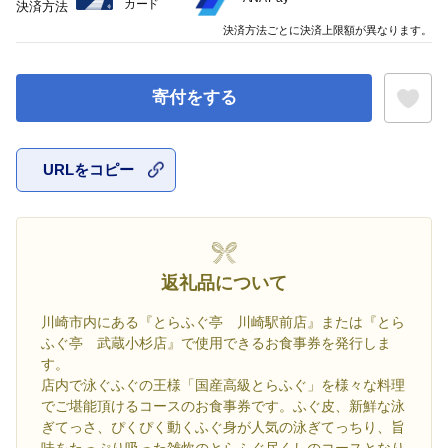
カード
決済方法
決済方法ごとに決済上限額が異なります。
寄付をする
URLをコピー
お気に入
返礼品について
川崎市内にある『とらふぐ亭 川崎駅前店』または『とら
ふぐ亭 武蔵小杉店』で使用できるお食事券を発行しま
す。
店内で泳ぐふぐの王様「国産高級とらふぐ」を様々な料理
でご堪能頂けるコースのお食事券です。ふぐ皮、新鮮な泳
ぎてっさ、ぴくぴく動くふぐ身が人気の泳ぎてっちり、旨
味をたっぷり吸った雑炊のとらふぐ尽くしのコースとなり