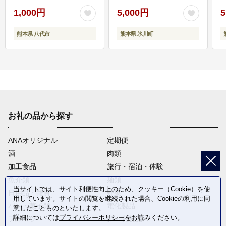
1,000円
5,000円
5
熊本県 八代市
熊本県 氷川町
お礼の品から探す
ANAオリジナル
定期便
酒
肉類
加工食品
旅行・宿泊・体験
魚介類
麺類
当サイトでは、サイト利便性向上のため、クッキー（Cookie）を使
日用品・雑貨
野菜
用しています。サイトの閲覧を継続された場合、Cookieの利用に同
パン・菓子類
電化製品
意したことものといたします。
詳細については
プライバシーポリシー
をお読みください。
フルーツ
卵・乳製品