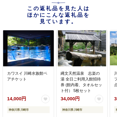
この返礼品を見た人は
ほかにこんな返礼品を
見ています。
カワスイ 川崎水族館ペ
縄文天然温泉 志楽の
アチケット
湯 全日ご利用入館招待
券 (館内着、タオルセッ
点
ト付） 5枚セット
14,000円
34,000円
3
神奈川県 川崎市
神奈川県 川崎市