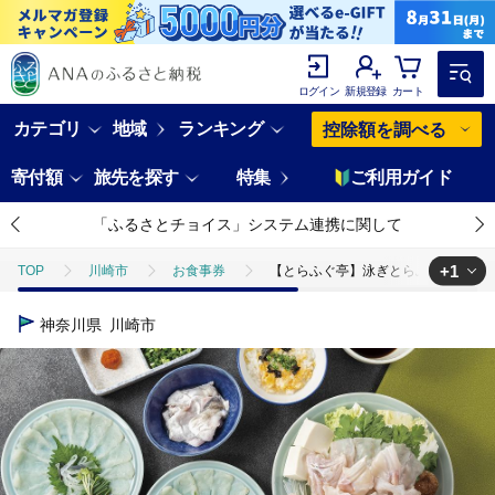
ログイン
新規登録
カート
カテゴリ
地域
ランキング
控除額を調べる
寄付額
旅先を探す
特集
ご利用ガイド
「ふるさとチョイス」システム連携に関して
+1
TOP
川崎市
お食事券
【とらふぐ亭】泳ぎとらふぐセットお
TOP
旅行・宿泊・体験
体験チケット
食事券
【とら
神奈川県
川崎市