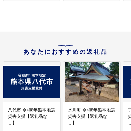
あなたにおすすめの返礼品
八代市 令和8年熊本地震
氷川町 令和8年熊本地震
災害支援【返礼品な
災害支援【返礼品な
し】
し】
し