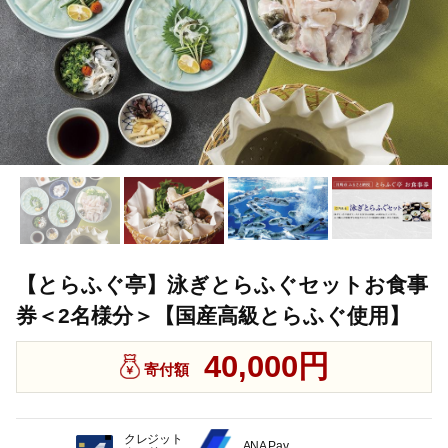
【とらふぐ亭】泳ぎとらふぐセットお食事
券＜2名様分＞【国産高級とらふぐ使用】
40,000円
寄付額
クレジット
ANA Pay