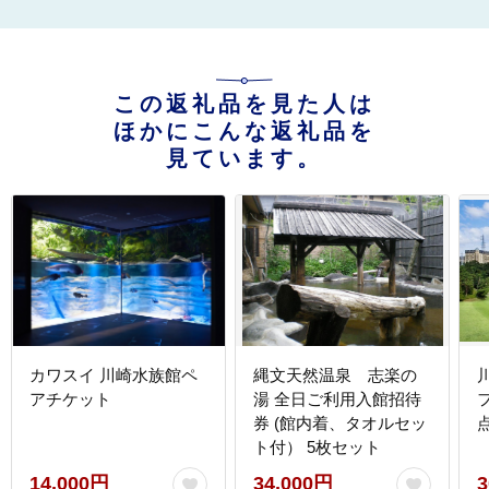
この返礼品を見た人は
ほかにこんな返礼品を
見ています。
カワスイ 川崎水族館ペ
縄文天然温泉 志楽の
アチケット
湯 全日ご利用入館招待
券 (館内着、タオルセッ
点
ト付） 5枚セット
14,000円
34,000円
3