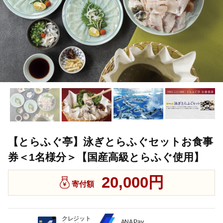
【とらふぐ亭】泳ぎとらふぐセットお食事
券＜1名様分＞【国産高級とらふぐ使用】
20,000円
寄付額
クレジット
ANA Pay