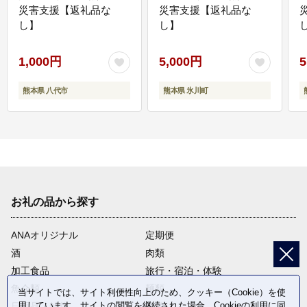
災害支援【返礼品な
災害支援【返礼品な
し】
し】
し
1,000円
5,000円
5
熊本県 八代市
熊本県 氷川町
お礼の品から探す
ANAオリジナル
定期便
酒
肉類
加工食品
旅行・宿泊・体験
魚介類
麺類
当サイトでは、サイト利便性向上のため、クッキー（Cookie）を使
用しています。サイトの閲覧を継続された場合、Cookieの利用に同
日用品・雑貨
野菜