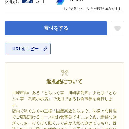
カード
決済方法
決済方法ごとに決済上限額が異なります。
寄付をする
URLをコピー
お気に入
返礼品について
川崎市内にある『とらふぐ亭 川崎駅前店』または『とら
ふぐ亭 武蔵小杉店』で使用できるお食事券を発行しま
す。
店内で泳ぐふぐの王様「国産高級とらふぐ」を様々な料理
でご堪能頂けるコースのお食事券です。ふぐ皮、新鮮な泳
ぎてっさ、ぴくぴく動くふぐ身が人気の泳ぎてっちり、旨
味をたっぷり吸った雑炊のとらふぐ尽くしのコースとなり