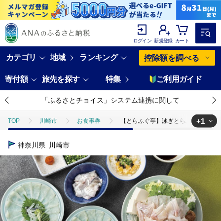
ログイン
新規登録
カート
カテゴリ
地域
ランキング
控除額を調べる
寄付額
旅先を探す
特集
ご利用ガイド
「ふるさとチョイス」システム連携に関して
+1
TOP
川崎市
お食事券
【とらふぐ亭】泳ぎとらふぐセットお
TOP
旅行・宿泊・体験
体験チケット
食事券
【とら
神奈川県
川崎市