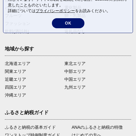
意したことものといたします。
パン・菓子類
電化製品
詳細については
プライバシーポリシー
をお読みください。
フルーツ
卵・乳製品
ファッション
米・穀物
OK
飲料(酒以外)
返礼品なし
地域から探す
北海道エリア
東北エリア
関東エリア
中部エリア
近畿エリア
中国エリア
四国エリア
九州エリア
沖縄エリア
ふるさと納税ガイド
ふるさと納税の基本ガイド
ANAのふるさと納税の特徴
ワンストップ特例制度ガイド
はじめての方へ