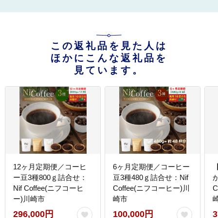
この返礼品を見た人は
ほかにこんな返礼品を
見ています。
12ヶ月定期便／コーヒ
6ヶ月定期便／コーヒー
ー豆3種800ｇ詰合せ：
豆3種480ｇ詰合せ：Nif
か
Nif Coffee(ニフコーヒ
Coffee(ニフコーヒー)川
C
ー)川崎市
崎市
296,000円
100,000円
3