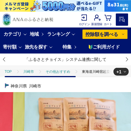
ログイン
新規登録
カート
カテゴリ
地域
ランキング
控除額を調べる
寄付額
旅先を探す
特集
ご利用ガイド
「ふるさとチョイス」システム連携に関して
+1
TOP
川崎市
その他おすすめ
東海道川崎宿起立400年記念「
TOP
飲料（酒以外）
ソフトドリンク
コーヒー
東海
神奈川県
川崎市