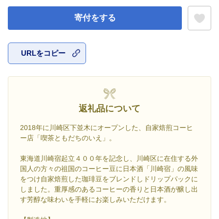
寄付をする
URLをコピー
お気に入
返礼品について
2018年に川崎区下並木にオープンした、自家焙煎コーヒ
ー店「喫茶ともだちのいえ」。
東海道川崎宿起立４００年を記念し、川崎区に在住する外
国人の方々の祖国のコーヒー豆に日本酒「川崎宿」の風味
をつけ自家焙煎した珈琲豆をブレンドしドリップパックに
しました。重厚感のあるコーヒーの香りと日本酒が醸し出
す芳醇な味わいを手軽にお楽しみいただけます。