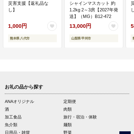
災害支援【返礼品な
シャインマスカット 約
し】
1.2kg 2～3房【2027年発
送】（MG）B12-472
1,000円
13,000円
5
熊本県 八代市
山梨県 甲州市
お礼の品から探す
ANAオリジナル
定期便
酒
肉類
加工食品
旅行・宿泊・体験
魚介類
麺類
日用品・雑貨
野菜