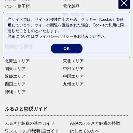
パン・菓子類
電化製品
フルーツ
卵・乳製品
当サイトでは、サイト利便性向上のため、クッキー（Cookie）を使
ファッション
米・穀物
用しています。サイトの閲覧を継続された場合、Cookieの利用に同
飲料(酒以外)
返礼品なし
意したことものといたします。
詳細については
プライバシーポリシー
をお読みください。
地域から探す
OK
北海道エリア
東北エリア
関東エリア
中部エリア
近畿エリア
中国エリア
四国エリア
九州エリア
沖縄エリア
ふるさと納税ガイド
ふるさと納税の基本ガイド
ANAのふるさと納税の特徴
ワンストップ特例制度ガイド
はじめての方へ