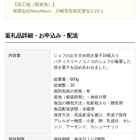
【加工地（製造地）】
有限会社NocoNoco 川崎市宮前区菅生2-23-1
返礼品詳細・お申込み・配送
内容量
シェフのおすすめ焼き菓子16個入り
パティスリーノコノコのシェフが厳選した
焼き菓子を詰め合わせました。
総重量：600g
総個数：16
個別包装の有無：有
産地（都道府県）：神奈川県
食品の梱包方法：化粧箱入り・贈答用
食品配送状態：冷蔵便
保存方法：高温多湿を避け、常温で保存
アレルギー物質：小麦、卵、乳成分、オレ
ンジ、アーモンド、カシューナッツ
賞味期限
賞味期限：発送日より2週間