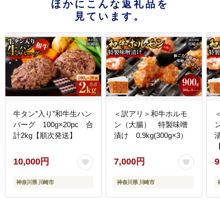
ほかにこんな返礼品を
見ています。
牛タン”入り”和牛生ハン
＜訳アリ＞和牛ホルモ
バーグ 100g×20pc 合
ン（大腸） 特製味噌
計2kg【順次発送】
漬け 0.9kg(300g×3）
漬
10,000円
7,000円
9
神奈川県 川崎市
神奈川県 川崎市