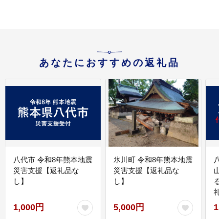
あなたにおすすめの返礼品
八代市 令和8年熊本地震
氷川町 令和8年熊本地震
災害支援【返礼品な
災害支援【返礼品な
し】
し】
1,000円
5,000円
1