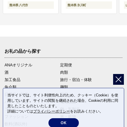
熊本県 八代市
熊本県 氷川町
お礼の品から探す
ANAオリジナル
定期便
酒
肉類
加工食品
旅行・宿泊・体験
魚介類
麺類
日用品・雑貨
野菜
当サイトでは、サイト利便性向上のため、クッキー（Cookie）を使
用しています。サイトの閲覧を継続された場合、Cookieの利用に同
パン・菓子類
電化製品
意したことものといたします。
フルーツ
卵・乳製品
詳細については
プライバシーポリシー
をお読みください。
ファッション
米・穀物
OK
飲料(酒以外)
返礼品なし