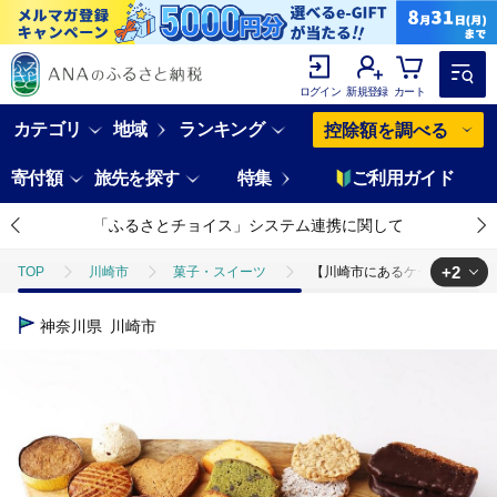
ログイン
新規登録
カート
カテゴリ
地域
ランキング
控除額を調べる
寄付額
旅先を探す
特集
ご利用ガイド
「ふるさとチョイス」システム連携に関して
+2
TOP
川崎市
菓子・スイーツ
【川崎市にあるケーキ屋パティ
TOP
パン・菓子類
洋菓子
クッキー
【川崎市にある
神奈川県
川崎市
TOP
パン・菓子類
洋菓子
焼き菓子
【川崎市にある