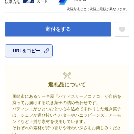
カード
決済方法
決済方法ごとに決済上限額が異なります。
寄付をする
URLをコピー
お気に入
返礼品について
川崎市にあるケーキ屋「パティスリーノコノコ」が自信を
持ってお届けする焼き菓子の詰め合わせです。
パティシエがひとつひとつ心を込めて手作りした焼き菓子
は、シェフが選び抜いたバターやバニラビーンズ、アーモ
ンドなど上質な素材を使用しています。
それぞれの素材が持つ香りや味わい深さをお楽しみくださ
い。