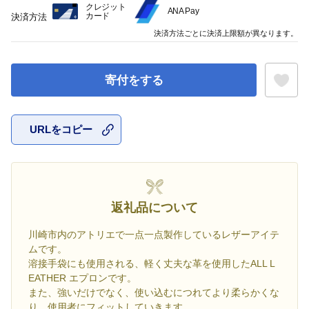
クレジット
ANA Pay
カード
決済方法
決済方法ごとに決済上限額が異なります。
寄付をする
URLをコピー
お気に入
返礼品について
川崎市内のアトリエで一点一点製作しているレザーアイテ
ムです。
溶接手袋にも使用される、軽く丈夫な革を使用したALL L
EATHER エプロンです。
また、強いだけでなく、使い込むにつれてより柔らかくな
り、使用者にフィットしていきます。