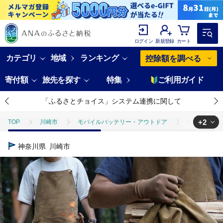
ログイン
新規登録
カート
カテゴリ
地域
ランキング
控除額を調べる
寄付額
旅先を探す
特集
ご利用ガイド
「ふるさとチョイス」システム連携に関して
+2
TOP
川崎市
モバイルバッテリー・アウトドア
SKLO 一枚
TOP
日用品・雑貨
ほかの雑貨・日用品
SKLO 一枚革の良
神奈川県
川崎市
TOP
ファッション
その他ファッション
SKLO 一枚革の良