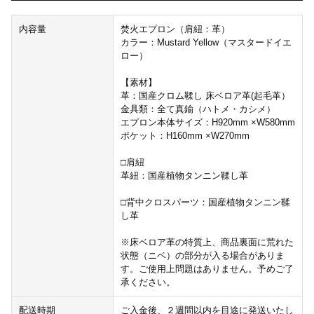
内容量
焚火エプロン（肩紐：革）
カラー：Mustard Yellow（マスタードイエ
ロー）
【素材】
革：国産クロム鞣し 床ベロア革(起毛革）
金具類：全て真鍮（ハトメ・カシメ）
エプロン本体サイズ：H920mm ×W580mm
ポケット：H160mm ×W270mm
□肩紐
革紐：国産植物タンニン鞣し革
□背中クロスパーツ：国産植物タンニン鞣
し革
※床ベロア革の特質上、商品裏面に荒れた
状態（ニベ）の部分が入る場合がありま
す。ご使用上問題はありません。予めご了
承ください。
配送時期
ご入金後、２週間以内を目途に発送いたし