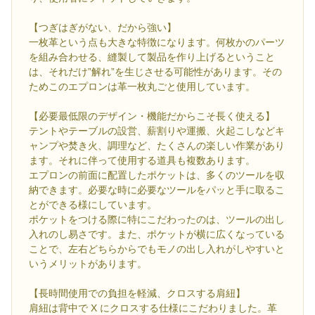
【つぎはぎがない、だから強い】
一枚革という点も大きな特徴になります。何枚かのパーツ
を組み合わせる、縫製して製品を作り上げるということ
は、それだけ”解れ”を生じさせる可能性があります。その
ためこのエプロンは革一枚丸ごと使用しています。
【必要最低限のデザイン・機能だからこそ長く使える】
テントやテーブルの設営、薪割りや運搬、火起こしなどキ
ャンプや焚き火、調理など、たくさんの楽しい作業があり
ます。それに伴って使用する道具も複数あります。
エプロンの前面に配置したポケットは、多くのツールを収
納できます。必要な時に必要なツールをパッと手に取るこ
とができる様にしています。
ポケットをつける際に特にこだわったのは、ツールの出し
入れのし易さです。また、ポケットが横に広くなっている
ことで、左右どちらからでもモノの出し入れがしやすいと
いうメリットがあります。
【長時間使用での負担を軽減、クロスする肩紐】
肩紐は背中で X にクロスする仕様にこだわりました。革