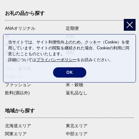
お礼の品から探す
ANAオリジナル
定期便
酒
肉類
当サイトでは、サイト利便性向上のため、クッキー（Cookie）を使
加工食品
旅行・宿泊・体験
用しています。サイトの閲覧を継続された場合、Cookieの利用に同
魚介類
麺類
意したことものといたします。
詳細については
プライバシーポリシー
をお読みください。
日用品・雑貨
野菜
パン・菓子類
電化製品
OK
フルーツ
卵・乳製品
ファッション
米・穀物
飲料(酒以外)
返礼品なし
地域から探す
北海道エリア
東北エリア
関東エリア
中部エリア