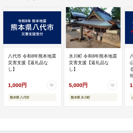
八代市 令和8年熊本地震
氷川町 令和8年熊本地震
災害支援【返礼品な
災害支援【返礼品な
し】
し】
1,000円
5,000円
1
熊本県 八代市
熊本県 氷川町