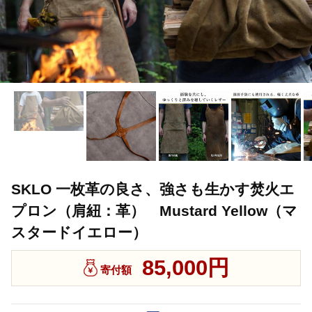
SKLO 一枚革の良さ、強さも生かす焚火エ
プロン（肩紐：革） Mustard Yellow（マ
スタードイエロー）
85,000円
寄付額