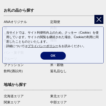
お礼の品から探す
ANAオリジナル
定期便
酒
肉類
当サイトでは、サイト利便性向上のため、クッキー（Cookie）を使
加工食品
旅行・宿泊・体験
用しています。サイトの閲覧を継続された場合、Cookieの利用に同
魚介類
麺類
意したことものといたします。
詳細については
プライバシーポリシー
をお読みください。
日用品・雑貨
野菜
パン・菓子類
電化製品
OK
フルーツ
卵・乳製品
ファッション
米・穀物
飲料(酒以外)
返礼品なし
地域から探す
北海道エリア
東北エリア
関東エリア
中部エリア