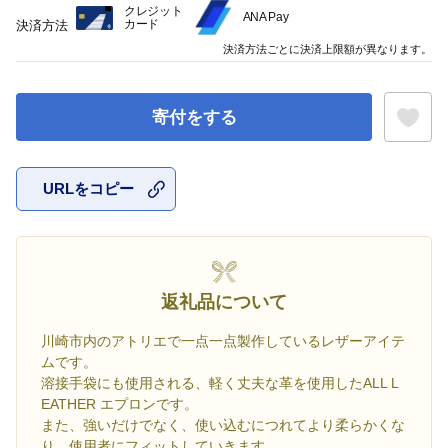
クレジット
ANA Pay
カード
決済方法
決済方法ごとに決済上限額が異なります。
寄付をする
URLをコピー
お気に入
返礼品について
川崎市内のアトリエで一点一点製作しているレザーアイテ
ムです。
溶接手袋にも使用される、軽く丈夫な革を使用したALL L
EATHER エプロンです。
また、強いだけでなく、使い込むにつれてより柔らかくな
り、使用者にフィットしていきます。