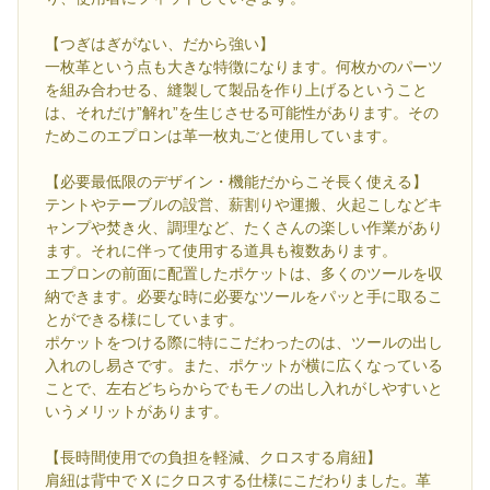
【つぎはぎがない、だから強い】
一枚革という点も大きな特徴になります。何枚かのパーツ
を組み合わせる、縫製して製品を作り上げるということ
は、それだけ”解れ”を生じさせる可能性があります。その
ためこのエプロンは革一枚丸ごと使用しています。
【必要最低限のデザイン・機能だからこそ長く使える】
テントやテーブルの設営、薪割りや運搬、火起こしなどキ
ャンプや焚き火、調理など、たくさんの楽しい作業があり
ます。それに伴って使用する道具も複数あります。
エプロンの前面に配置したポケットは、多くのツールを収
納できます。必要な時に必要なツールをパッと手に取るこ
とができる様にしています。
ポケットをつける際に特にこだわったのは、ツールの出し
入れのし易さです。また、ポケットが横に広くなっている
ことで、左右どちらからでもモノの出し入れがしやすいと
いうメリットがあります。
【長時間使用での負担を軽減、クロスする肩紐】
肩紐は背中で X にクロスする仕様にこだわりました。革