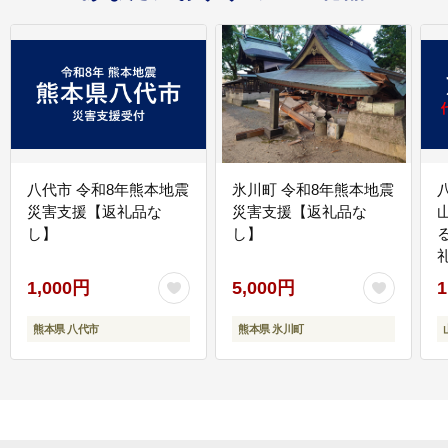
八代市 令和8年熊本地震
氷川町 令和8年熊本地震
災害支援【返礼品な
災害支援【返礼品な
し】
し】
1,000円
5,000円
1
熊本県 八代市
熊本県 氷川町