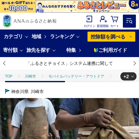
ログイン
新規登録
カート
カテゴリ
地域
ランキング
控除額を調べる
寄付額
旅先を探す
特集
ご利用ガイド
「ふるさとチョイス」システム連携に関して
+2
TOP
川崎市
モバイルバッテリー・アウトドア
SKLO 一枚
TOP
日用品・雑貨
ほかの雑貨・日用品
SKLO 一枚革の良
神奈川県
川崎市
TOP
ファッション
その他ファッション
SKLO 一枚革の良