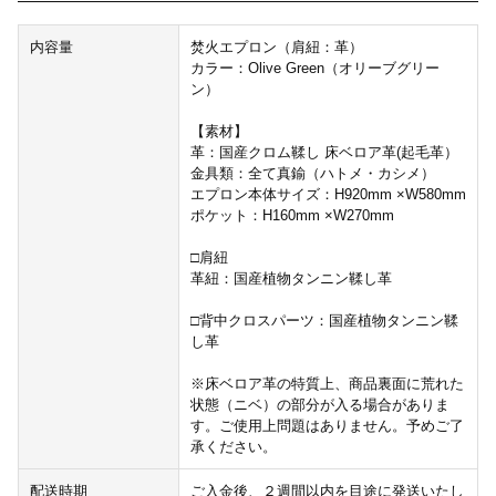
内容量
焚火エプロン（肩紐：革）
カラー：Olive Green（オリーブグリー
ン）
【素材】
革：国産クロム鞣し 床ベロア革(起毛革）
金具類：全て真鍮（ハトメ・カシメ）
エプロン本体サイズ：H920mm ×W580mm
ポケット：H160mm ×W270mm
□肩紐
革紐：国産植物タンニン鞣し革
□背中クロスパーツ：国産植物タンニン鞣
し革
※床ベロア革の特質上、商品裏面に荒れた
状態（ニベ）の部分が入る場合がありま
す。ご使用上問題はありません。予めご了
承ください。
配送時期
ご入金後、２週間以内を目途に発送いたし