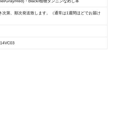
mel/Gray/Red)・Black/植物タンニンなめし革
き次第、順次発送致します。（通常は1週間ほどでお届け
L14VC03