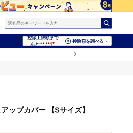
控除上限額まで
控除額を調べる
あと
***,***円
レスアップカバー 【Sサイズ】