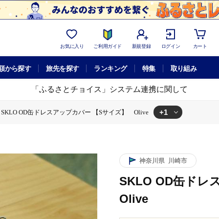
お気に入り
ご利用ガイド
新規登録
ログイン
カート
額から探す
旅先を探す
ランキング
特集
取り組み
「ふるさとチョイス」システム連携に関して
+1
SKLO OD缶ドレスアップカバー 【Sサイズ】 Olive
O OD缶ドレスアップカバー 【Sサイズ】 Olive
神奈川県
川崎市
SKLO OD缶ド
Olive