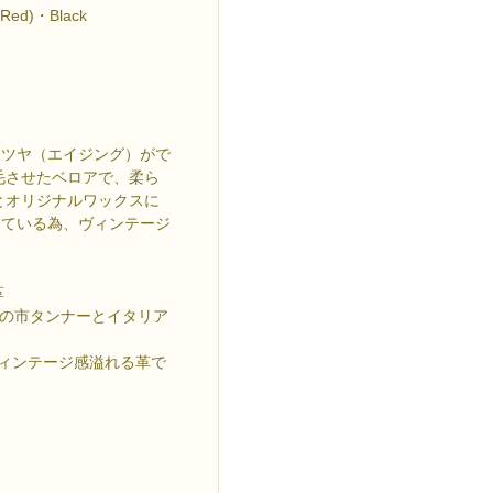
Red)・Black
とツヤ（エイジング）がで
毛させたベロアで、柔ら
とオリジナルワックスに
している為、ヴィンテージ
革
つの市タンナーとイタリア
ヴィンテージ感溢れる革で