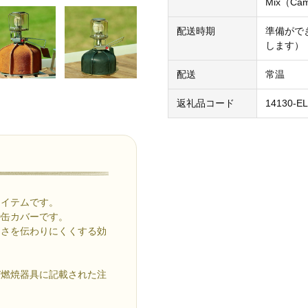
Mix（Ca
配送時期
準備がで
します）
配送
常温
返礼品コード
14130-E
アイテムです。
D缶カバーです。
たさを伝わりにくくする効
び燃焼器具に記載された注