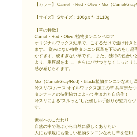
【カラー】 Camel ・Red・Olive・Mix（Camel/Gray/
【サイズ】 Sサイズ：100gまたは110g
【革の特徴】
Camel・Red・Olive /植物タンニンベロア
オリジナルワックス効果で、こするだけで焦げ付き
ます。 従来にない植物タンニン床革を下染めをし起
かすぎず、硬すぎない革です。 また、独特の色合い
より、重厚感を出し、さらにパサつきなくしっとり
感が感じられます。
Mix（Camel/Gray/Red)・Black/植物タンニンなめし
吟スリ/スムース オイルワックス加工の革 兵庫県た
タンナーとの技術協力によって生まれた自信作！
吟スリによる”スルっと”した優しい手触りが魅力な
す。
素材へのこだわり
自然の中で遊ぶから自然に優しくありたい
人にも環境にも優しい植物タンニンなめし革を使用