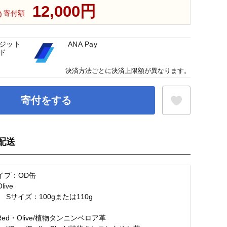
12,000円
寄付額
ジット
ANA Pay
ド
決済方法ごとに決済上限額が異なります。
寄付をする
配送
お気に入り登録
イプ：OD缶
ive
 Sサイズ：100gまたは110g
・Red・Olive/植物タンニンベロア革