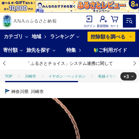
ログイン
新規登録
カート
カテゴリ
地域
ランキング
控除額を調べる
寄付額
旅先を探す
特集
ご利用ガイド
「ふるさとチョイス」システム連携に関して
+3
TOP
川崎市
イヤホン・ヘッドホン
有線イヤホン
有線
TOP
日用品・雑貨
ほかの雑貨・日用品
有線イヤホン final
神奈川県
川崎市
TOP
電化製品
TV・オーディオ・カメラ
有線イヤホン fina
TOP
電化製品
その他家電
有線イヤホン final A6000 2