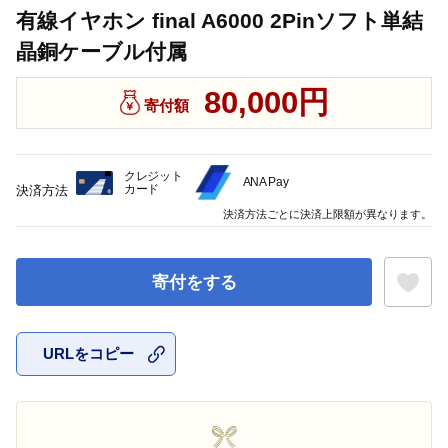
有線イヤホン final A6000 2Pinソフト単結
晶銅ケーブル付属
80,000円
寄付額
クレジット
ANA Pay
カード
決済方法
決済方法ごとに決済上限額が異なります。
寄付をする
URLをコピー
お気に入