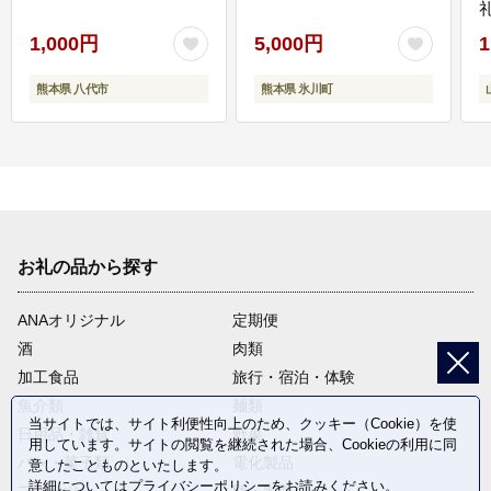
1,000円
5,000円
1
熊本県 八代市
熊本県 氷川町
お礼の品から探す
ANAオリジナル
定期便
酒
肉類
加工食品
旅行・宿泊・体験
魚介類
麺類
当サイトでは、サイト利便性向上のため、クッキー（Cookie）を使
日用品・雑貨
野菜
用しています。サイトの閲覧を継続された場合、Cookieの利用に同
パン・菓子類
電化製品
意したことものといたします。
詳細については
プライバシーポリシー
をお読みください。