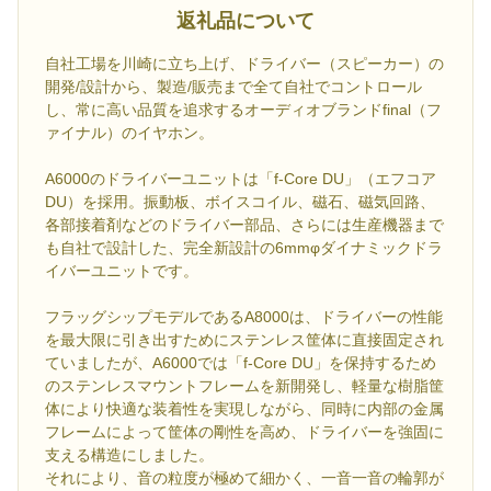
返礼品について
自社工場を川崎に立ち上げ、ドライバー（スピーカー）の
開発/設計から、製造/販売まで全て自社でコントロール
し、常に高い品質を追求するオーディオブランドfinal（フ
ァイナル）のイヤホン。
A6000のドライバーユニットは「f-Core DU」（エフコア
DU）を採用。振動板、ボイスコイル、磁石、磁気回路、
各部接着剤などのドライバー部品、さらには生産機器まで
も自社で設計した、完全新設計の6mmφダイナミックドラ
イバーユニットです。
フラッグシップモデルであるA8000は、ドライバーの性能
を最大限に引き出すためにステンレス筐体に直接固定され
ていましたが、A6000では「f-Core DU」を保持するため
のステンレスマウントフレームを新開発し、軽量な樹脂筐
体により快適な装着性を実現しながら、同時に内部の金属
フレームによって筐体の剛性を高め、ドライバーを強固に
支える構造にしました。
それにより、音の粒度が極めて細かく、一音一音の輪郭が