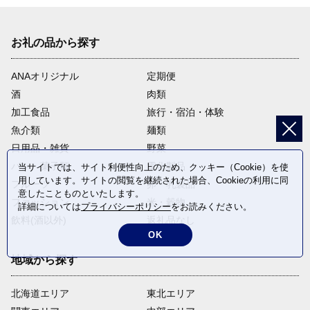
お礼の品から探す
ANAオリジナル
定期便
酒
肉類
加工食品
旅行・宿泊・体験
魚介類
麺類
日用品・雑貨
野菜
パン・菓子類
電化製品
当サイトでは、サイト利便性向上のため、クッキー（Cookie）を使
用しています。サイトの閲覧を継続された場合、Cookieの利用に同
フルーツ
卵・乳製品
意したことものといたします。
ファッション
米・穀物
詳細については
プライバシーポリシー
をお読みください。
飲料(酒以外)
返礼品なし
OK
地域から探す
北海道エリア
東北エリア