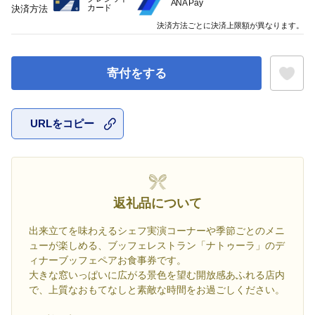
ANA Pay
カード
決済方法
決済方法ごとに決済上限額が異なります。
寄付をする
URLをコピー
お気に入
返礼品について
出来立てを味わえるシェフ実演コーナーや季節ごとのメニ
ューが楽しめる、ブッフェレストラン「ナトゥーラ」のデ
ィナーブッフェペアお食事券です。
大きな窓いっぱいに広がる景色を望む開放感あふれる店内
で、上質なおもてなしと素敵な時間をお過ごしください。