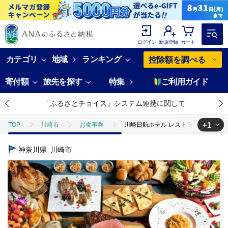
ログイン
新規登録
カート
カテゴリ
地域
ランキング
控除額を調べる
寄付額
旅先を探す
特集
ご利用ガイド
「ふるさとチョイス」システム連携に関して
+1
TOP
川崎市
お食事券
川崎日航ホテル レストランナトゥー
TOP
旅行・宿泊・体験
体験チケット
食事券
川崎日
神奈川県
川崎市