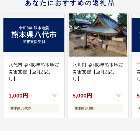
あなたにおすすめの返礼品
八代市 令和8年熊本地震
氷川町 令和8年熊本地震
災害支援【返礼品な
災害支援【返礼品な
し】
し】
し
1,000円
5,000円
5
熊本県 八代市
熊本県 氷川町