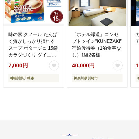
味の素 クノール たんぱ
「ホテル縁道」コンセ
く質がしっかり摂れる
プトツイン”KUNEZAKI”
スープ ポタージュ 15袋
宿泊優待券（1泊食事な
カラダづくり ダイエッ
し）1組2名様
ト 栄養バランス 健康 カ
7,000円
40,000円
1
ルシウム ビタミンD レ
トルト インスタント 朝
神奈川県 川崎市
神奈川県 川崎市
食 手軽 おすすめ 人気
神奈川県 川崎市