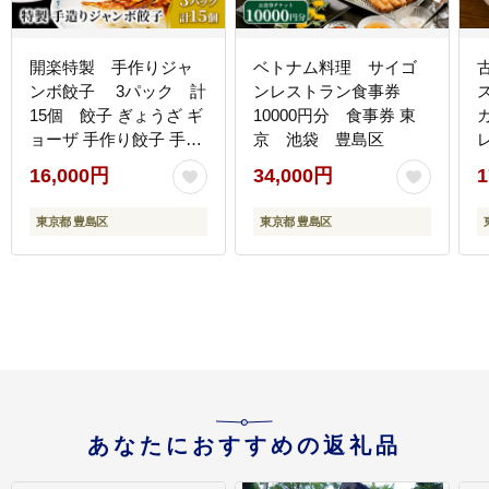
開楽特製 手作りジャ
ベトナム料理 サイゴ
ンボ餃子 3パック 計
ンレストラン食事券
15個 餃子 ぎょうざ ギ
10000円分 食事券 東
ョーザ 手作り餃子 手作
京 池袋 豊島区
り 老舗 冷凍 焼くだけ
16,000円
34,000円
1
簡単 時短 おかず おつま
み グルメ お取り寄せ 豊
東京都 豊島区
東京都 豊島区
島区 東京都
あなたにおすすめの返礼品