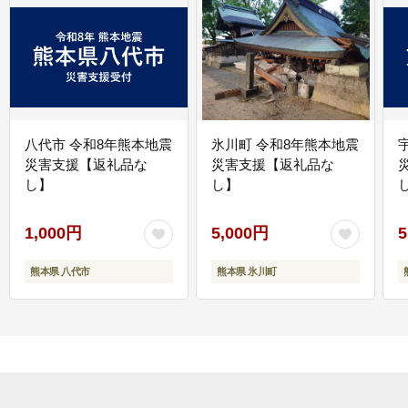
八代市 令和8年熊本地震
氷川町 令和8年熊本地震
災害支援【返礼品な
災害支援【返礼品な
し】
し】
し
1,000円
5,000円
5
熊本県 八代市
熊本県 氷川町