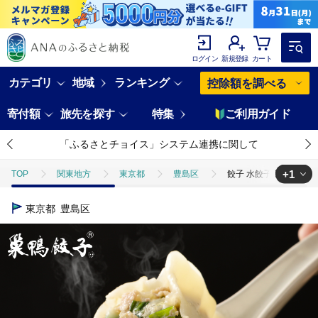
ログイン
新規登録
カート
カテゴリ
地域
ランキング
控除額を調べる
寄付額
旅先を探す
特集
ご利用ガイド
「ふるさとチョイス」システム連携に関して
+1
TOP
関東地方
東京都
豊島区
餃子 水餃子 巣鴨餃子 
TOP
加工食品
惣菜・レトルト
餃子
餃子 水餃子 巣鴨
東京都
豊島区