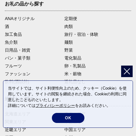
お礼の品から探す
ANAオリジナル
定期便
酒
肉類
加工食品
旅行・宿泊・体験
魚介類
麺類
日用品・雑貨
野菜
パン・菓子類
電化製品
フルーツ
卵・乳製品
ファッション
米・穀物
飲料(酒以外)
返礼品なし
当サイトでは、サイト利便性向上のため、クッキー（Cookie）を使
用しています。サイトの閲覧を継続された場合、Cookieの利用に同
地域から探す
意したことものといたします。
詳細については
プライバシーポリシー
をお読みください。
北海道エリア
東北エリア
OK
関東エリア
中部エリア
近畿エリア
中国エリア