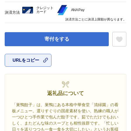
クレジット
ANA Pay
カード
決済方法
決済方法ごとに決済上限額が異なります。
寄付をする
URLをコピー
お気に入
返礼品について
「巣鴨餃子」は、巣鴨にある本格中華食堂「清緑園」の看
板メニュー。選りすぐりの国産素材を使い、熟練の職人が
一つひとつ手作業で包んだ餃子です。茹でただけでもおい
しく、またどんな味のスープとも相性抜群です。「忙しい
日々を送りつつも一食一食を大切にしたい」というお客様