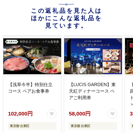
この返礼品を見た人は
ほかにこんな返礼品を
見ています。
【浅草今半】特別仕立
【LUCIS GARDEN】東
コース ペアお食事券
天紅ディナーコース ペ
アご利用券
102,000円
58,000円
3
東京都 台東区
東京都 台東区