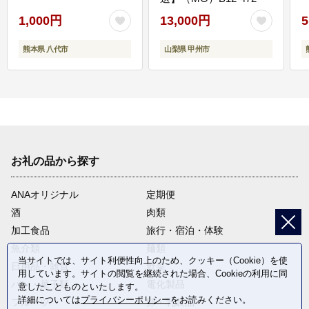
1,000円
13,000円
5
熊本県 八代市
山梨県 甲州市
お礼の品から探す
ANAオリジナル
定期便
酒
肉類
加工食品
旅行・宿泊・体験
魚介類
麺類
当サイトでは、サイト利便性向上のため、クッキー（Cookie）を使
日用品・雑貨
野菜
用しています。サイトの閲覧を継続された場合、Cookieの利用に同
パン・菓子類
電化製品
意したことものといたします。
詳細については
プライバシーポリシー
をお読みください。
フルーツ
卵・乳製品