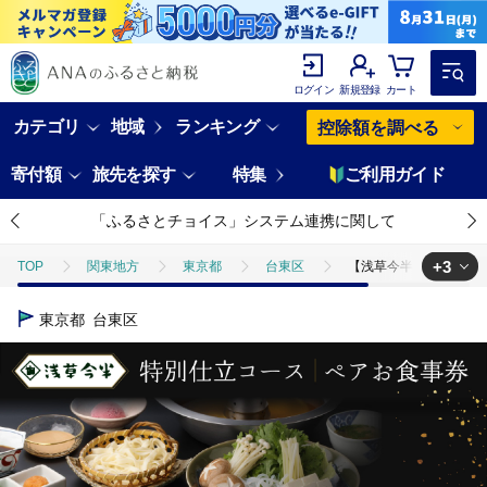
ログイン
新規登録
カート
カテゴリ
地域
ランキング
控除額を調べる
寄付額
旅先を探す
特集
ご利用ガイド
「ふるさとチョイス」システム連携に関して
+3
TOP
関東地方
東京都
台東区
【浅草今半】特別仕立コ
TOP
旅行・宿泊・体験
【浅草今半】特別仕立コース ペアお食事券
東京都
台東区
TOP
旅行・宿泊・体験
体験チケット
【浅草今半】特別仕立
TOP
旅行・宿泊・体験
体験チケット
食事券
【浅草