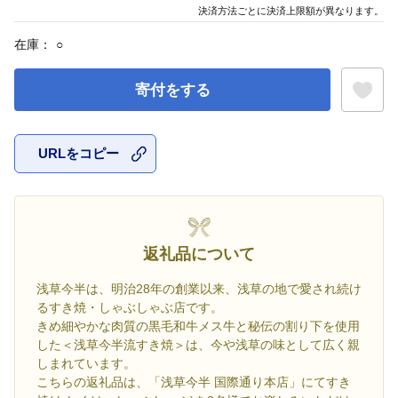
決済方法ごとに決済上限額が異なります。
在庫：
○
寄付をする
URLをコピー
お気に入
返礼品について
浅草今半は、明治28年の創業以来、浅草の地で愛され続け
るすき焼・しゃぶしゃぶ店です。
きめ細やかな肉質の黒毛和牛メス牛と秘伝の割り下を使用
した＜浅草今半流すき焼＞は、今や浅草の味として広く親
しまれています。
こちらの返礼品は、「浅草今半 国際通り本店」にてすき