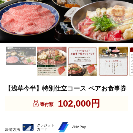
【浅草今半】特別仕立コース ペアお食事券
102,000円
寄付額
クレジット
ANA Pay
カード
決済方法