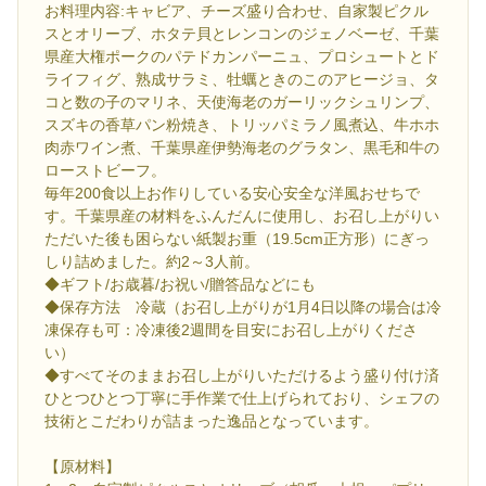
お料理内容:キャビア、チーズ盛り合わせ、自家製ピクル
スとオリーブ、ホタテ貝とレンコンのジェノベーゼ、千葉
県産大権ポークのパテドカンパーニュ、プロシュートとド
ライフィグ、熟成サラミ、牡蠣ときのこのアヒージョ、タ
コと数の子のマリネ、天使海老のガーリックシュリンプ、
スズキの香草パン粉焼き、トリッパミラノ風煮込、牛ホホ
肉赤ワイン煮、千葉県産伊勢海老のグラタン、黒毛和牛の
ローストビーフ。
毎年200食以上お作りしている安心安全な洋風おせちで
す。千葉県産の材料をふんだんに使用し、お召し上がりい
ただいた後も困らない紙製お重（19.5cm正方形）にぎっ
しり詰めました。約2～3人前。
◆ギフト/お歳暮/お祝い/贈答品などにも
◆保存方法 冷蔵（お召し上がりが1月4日以降の場合は冷
凍保存も可：冷凍後2週間を目安にお召し上がりくださ
い）
◆すべてそのままお召し上がりいただけるよう盛り付け済
ひとつひとつ丁寧に手作業で仕上げられており、シェフの
技術とこだわりが詰まった逸品となっています。
【原材料】