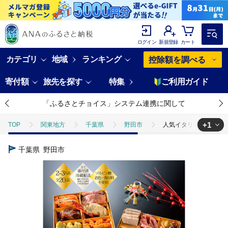
ログイン
新規登録
カート
カテゴリ
地域
ランキング
控除額を調べる
寄付額
旅先を探す
特集
ご利用ガイド
「ふるさとチョイス」システム連携に関して
+1
TOP
関東地方
千葉県
野田市
人気イタリアンが作る
TOP
加工食品
おせち
人気イタリアンが作る【冷蔵】オード
千葉県
野田市