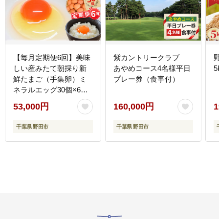
【毎月定期便6回】美味
紫カントリークラブ
しい産みたて朝採り新
あやめコース4名様平日
5
鮮たまご（手集卵）ミ
プレー券（食事付）
ネラルエッグ30個×6回
／ 卵 生卵 鶏卵 濃厚 鮮
53,000円
160,000円
1
度抜群 朝取り TKG 卵か
けご飯 お取り寄せ グル
千葉県 野田市
千葉県 野田市
メ 大容量 まとめ買い 詰
め合わせ 弁当 お菓子作
り お裾分け 産地直送 厳
選 旨み コク 安心安全
千葉県