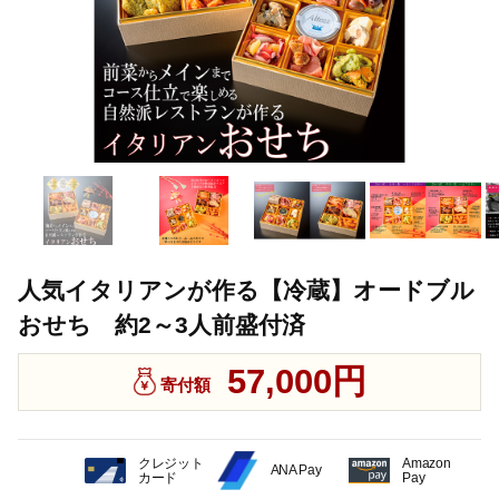
人気イタリアンが作る【冷蔵】オードブル
おせち 約2～3人前盛付済
57,000円
寄付額
クレジット
Amazon
ANA Pay
カード
Pay