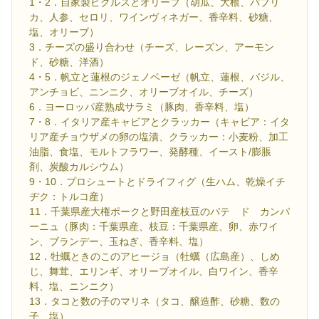
1・2．自家製ピクルスとオリーブ（胡瓜、大根、パプリ
カ、人参、セロリ、ワインヴィネガー、香辛料、砂糖、
塩、オリーブ）
3．チーズの盛り合わせ（チーズ、レーズン、アーモン
ド、砂糖、洋酒）
4・5．帆立と蓮根のジェノベーゼ（帆立、蓮根、バジル、
アンチョビ、ニンニク、オリーブオイル、チーズ）
6．ヨーロッパ産熟成サラミ（豚肉、香辛料、塩）
7・8．イタリア産キャビアとクラッカー（キャビア：イタ
リア産チョウザメの卵の塩漬、クラッカー：小麦粉、加工
油脂、食塩、モルトフラワー、発酵種、イースト/膨脹
剤、炭酸カルシウム）
9・10．プロシュートとドライフィグ（生ハム、乾燥イチ
ヂク：トルコ産）
11．千葉県産大権ポークと野田産枝豆のパテ ド カンパ
ーニュ（豚肉：千葉県産、枝豆：千葉県産、卵、赤ワイ
ン、ブランデー、玉ねぎ、香辛料、塩）
12．牡蠣ときのこのアヒージョ（牡蠣（広島産）、しめ
じ、舞茸、エリンギ、オリーブオイル、白ワイン、香辛
料、塩、ニンニク）
13．タコと数の子のマリネ（タコ、醸造酢、砂糖、数の
子、塩）