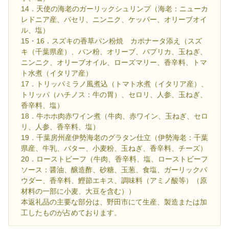
14．天使の海老のガーリックシュリンプ（海老：ニューカ
レドニア産、パセリ、ニンニク、ケッパー、オリーブオイ
ル、塩）
15・16．スズキの香草パン粉焼 カポナータ添え（スズ
キ（千葉県産）、パン粉、オリーブ、パプリカ、玉ねぎ、
ニンニク、オリーブオイル、ローズマリー、香辛料、トマ
ト水煮（イタリア産）
17．トリッパミラノ風煮込（トマト水煮（イタリア産）、
トリッパ（ハチノス：牛の胃）、セロリ、人参、玉ねぎ、
香辛料、塩）
18．牛ホホ肉赤ワイン煮（牛肉、赤ワイン、玉ねぎ、セロ
リ、人参、香辛料、塩）
19．千葉房州産伊勢海老のグラタン仕立（伊勢海老：千葉
県産、牛乳、バター、小麦粉、玉ねぎ、香辛料、チーズ）
20．ローストビーフ（牛肉、香辛料、塩、ローストビーフ
ソース：醤油、醸造酢、砂糖、玉葱、食塩、ガーリックパ
ウダー、香辛料、鰹節エキス、調味料（アミノ酸等）（原
材料の一部に小麦、大豆を含む））
本返礼品の主要な部分は、野田市にて生産、製造または加
工したものが占めております。