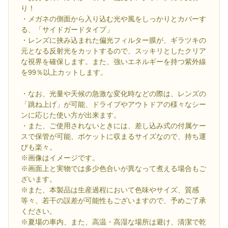
り！
・メガネの側面から入り込む光や風をしっかりとカバーす
る、「サイドガードタイプ」
・レンズに挟み込まれた偏光フィルター膜が、ギラツキの
元となる反射光をカットするので、スッキリとしたクリア
な視界を確保します。また、強いエネルギーを持つ紫外線
を99％以上カットします。
・なお、光量や天候の急激な変化時などの際は、レンズの
「跳ね上げ」が可能、ドライブやアウトドアの様々なシー
ンに応じた使い方が出来ます。
・また、ご使用されないときには、差し込み式の付属ケー
スで保管が可能、ポケットに収まるサイズなので、持ち運
びも楽々。
※画像はイメージです。
※画面上と実物では多少色合いが異なって煮える場合もご
ざいます。
※また、本製品は生産過程において色味やサイズ、質感
等々、若干の誤差が可能性もございますので、予めご了承
ください。
※夏場の車内、また、高温・高湿な場所は避け、清潔で乾