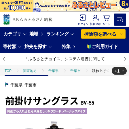
ログイン
新規登録
カート
カテゴリ
地域
ランキング
控除額を調べる
寄付額
旅先を探す
特集
ご利用ガイド
「ふるさとチョイス」システム連携に関して
+1
TOP
関東地方
千葉県
千葉市
跳ね上げ式/「偏光」前
TOP
日用品・雑貨
ほかの雑貨・日用品
跳ね上げ式/「偏光
千葉県
千葉市