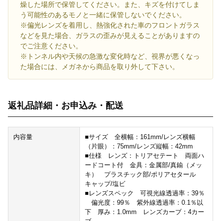
燥した場所で保管してください。また、キズを付けてしま
う可能性のあるモノと一緒に保管しないでください。
※偏光レンズを着用し、熱強化された車のフロントガラス
などを見た場合、ガラスの歪みが見えることがありますの
でご注意ください。
※トンネル内や天候の急激な変化時など、視界が悪くなっ
た場合には、メガネから商品を取り外して下さい。
返礼品詳細・お申込み・配送
内容量
■サイズ 全横幅：161mm/レンズ横幅
（片眼）：75mm/レンズ縦幅：42mm
■仕様 レンズ：トリアセテート 両面ハ
ードコート付 金具：金属部/真鍮（メッ
キ） プラスチック部/ポリアセタール
キャップ/塩ビ
■レンズスペック 可視光線透過率：39％
偏光度：99％ 紫外線透過率：0.1％以
下 厚み：1.0mm レンズカーブ：4カー