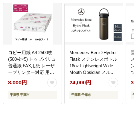
コピー用紙 A4 2500枚
Mercedes-Benz×Hydro
(500枚×5) トップバリュ
Flask ステンレスボトル
普通紙 FAX用紙 レーザ
16oz Lightweight Wide
ープリンター対応 用紙
Mouth Obsidian メルセ
ツ
消耗品 千葉市
デス ベンツ メルセデ
8,000円
24,000円
3
ス・ベンツ Mercedes-
Benz
千葉県 千葉市
千葉県 千葉市