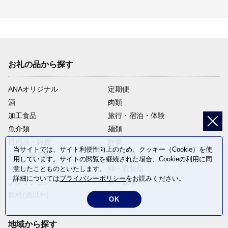
お礼の品から探す
ANAオリジナル
定期便
酒
肉類
加工食品
旅行・宿泊・体験
魚介類
麺類
日用品・雑貨
野菜
当サイトでは、サイト利便性向上のため、クッキー（Cookie）を使
パン・菓子類
電化製品
用しています。サイトの閲覧を継続された場合、Cookieの利用に同
フルーツ
卵・乳製品
意したことものといたします。
詳細については
プライバシーポリシー
をお読みください。
ファッション
米・穀物
飲料(酒以外)
返礼品なし
OK
地域から探す