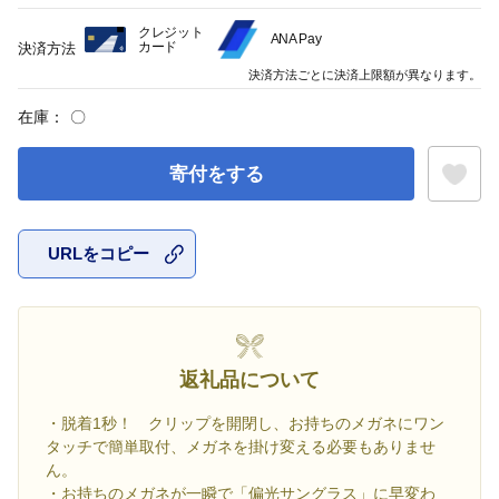
クレジット
ANA Pay
カード
決済方法
決済方法ごとに決済上限額が異なります。
在庫：
〇
寄付をする
URLをコピー
お気に入
返礼品について
・脱着1秒！ クリップを開閉し、お持ちのメガネにワン
タッチで簡単取付、メガネを掛け変える必要もありませ
ん。
・お持ちのメガネが一瞬で「偏光サングラス」に早変わ