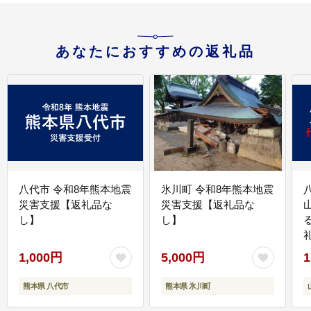
あなたにおすすめの返礼品
八代市 令和8年熊本地震
氷川町 令和8年熊本地震
災害支援【返礼品な
災害支援【返礼品な
し】
し】
1,000円
5,000円
1
熊本県 八代市
熊本県 氷川町