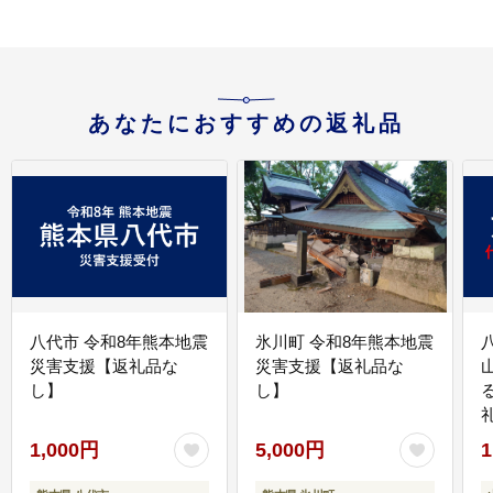
あなたにおすすめの返礼品
八代市 令和8年熊本地震
氷川町 令和8年熊本地震
災害支援【返礼品な
災害支援【返礼品な
し】
し】
1,000円
5,000円
1