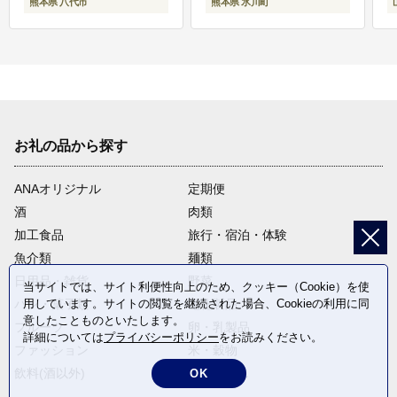
熊本県 八代市
熊本県 氷川町
お礼の品から探す
ANAオリジナル
定期便
酒
肉類
加工食品
旅行・宿泊・体験
魚介類
麺類
日用品・雑貨
野菜
当サイトでは、サイト利便性向上のため、クッキー（Cookie）を使
用しています。サイトの閲覧を継続された場合、Cookieの利用に同
パン・菓子類
電化製品
意したことものといたします。
フルーツ
卵・乳製品
詳細については
プライバシーポリシー
をお読みください。
ファッション
米・穀物
飲料(酒以外)
返礼品なし
OK