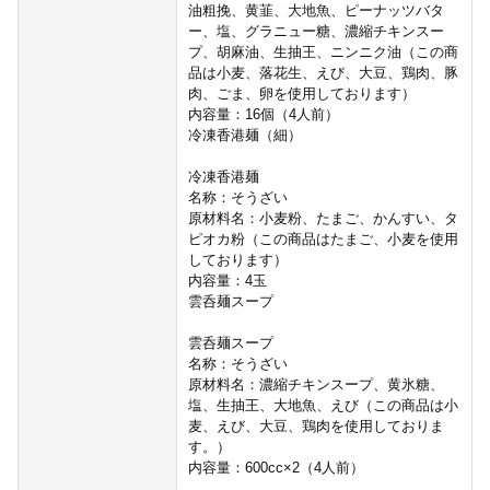
油粗挽、黄韮、大地魚、ピーナッツバタ
ー、塩、グラニュー糖、濃縮チキンスー
プ、胡麻油、生抽王、ニンニク油（この商
品は小麦、落花生、えび、大豆、鶏肉、豚
肉、ごま、卵を使用しております）
内容量：16個（4人前）
冷凍香港麺（細）
冷凍香港麺
名称：そうざい
原材料名：小麦粉、たまご、かんすい、タ
ピオカ粉（この商品はたまご、小麦を使用
しております）
内容量：4玉
雲呑麺スープ
雲呑麺スープ
名称：そうざい
原材料名：濃縮チキンスープ、黄氷糖、
塩、生抽王、大地魚、えび（この商品は小
麦、えび、大豆、鶏肉を使用しておりま
す。）
内容量：600cc×2（4人前）