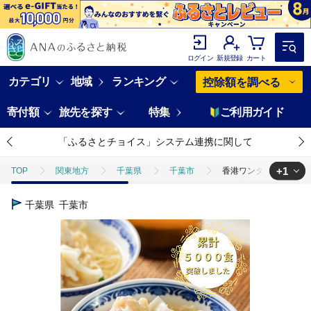
ログイン
新規登録
カート
カテゴリ
地域
ランキング
控除額を調べる
寄付額
旅先を探す
特集
ご利用ガイド
「ふるさとチョイス」システム連携に関して
+1
TOP
関東地方
千葉県
千葉市
香港ワンタン麺 4人前 惣
TOP
麺類
ほかの麺類
香港ワンタン麺 4人前 惣菜 麺 香港麺
千葉県
千葉市