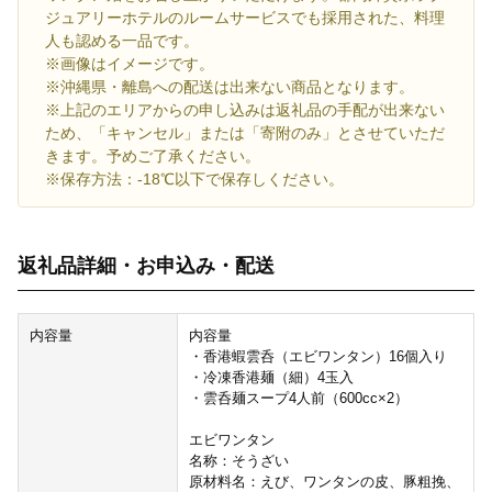
ジュアリーホテルのルームサービスでも採用された、料理
人も認める一品です。
※画像はイメージです。
※沖縄県・離島への配送は出来ない商品となります。
※上記のエリアからの申し込みは返礼品の手配が出来ない
ため、「キャンセル」または「寄附のみ」とさせていただ
きます。予めご了承ください。
※保存方法：-18℃以下で保存しください。
返礼品詳細・お申込み・配送
内容量
内容量
・香港蝦雲呑（エビワンタン）16個入り
・冷凍香港麺（細）4玉入
・雲呑麺スープ4人前（600cc×2）
エビワンタン
名称：そうざい
原材料名：えび、ワンタンの皮、豚粗挽、