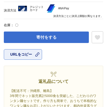
クレジット
ANA Pay
カード
決済方法
決済方法ごとに決済上限額が異なります。
在庫：
〇
寄付をする
URLをコピー
お気に入
返礼品について
【配送不可：沖縄県、離島】
3年間でネット販売累計5000食を突破した、こだわりのワ
ンタン麺セットです。作り方も簡単で、おうちで本格的な
ワンタン麺をお召し上がりいただけます。都内外資系ラグ