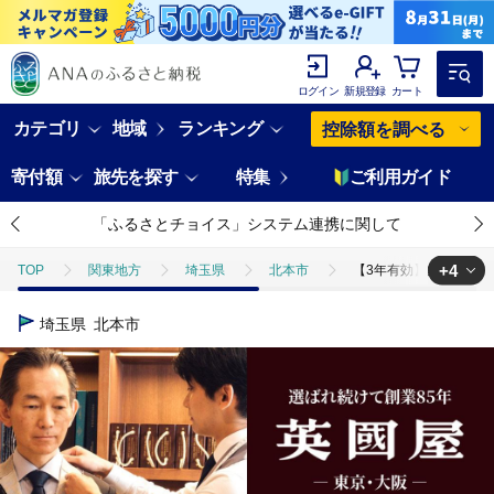
ログイン
新規登録
カート
カテゴリ
地域
ランキング
控除額を調べる
寄付額
旅先を探す
特集
ご利用ガイド
「ふるさとチョイス」システム連携に関して
+4
TOP
関東地方
埼玉県
北本市
【3年有効】銀座英國屋
TOP
旅行・宿泊・体験
体験チケット
その他体験チケット
埼玉県
北本市
TOP
ファッション
【3年有効】銀座英國屋 英国屋 メンズオーダー
TOP
ファッション
服
【3年有効】銀座英國屋 英国屋 メン
TOP
ファッション
その他ファッション
【3年有効】銀座英國