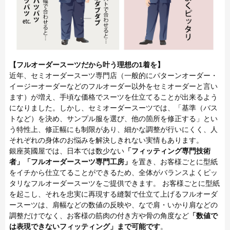
【フルオーダースーツだから叶う理想の1着を】
近年、セミオーダースーツ専門店（一般的にパターンオーダー・
イージーオーダーなどのフルオーダー以外をセミオーダーと言い
ます）が増え、手頃な価格でスーツを仕立てることが出来るよう
になりました。しかし、セミオーダースーツでは、「基準（バス
トなど）を決め、サンプル服を選び、他の箇所を修正する」とい
う特性上、修正幅にも制限があり、細かな調整が行いにくく、人
それぞれの身体のお悩みを解決しきれない実情もあります。
銀座英國屋では、日本では数少ない
「フィッティング専門技術
者」「フルオーダースーツ専門工房」
を置き、お客様ごとに型紙
をイチから仕立てることができるため、全体がバランスよくピッ
タリなフルオーダースーツをご提供できます。 お客様ごとに型紙
を起こし、それを忠実に再現する縫製で仕立て上げるフルオーダ
ースーツは、肩幅などの数値の反映や、なで肩・いかり肩などの
調整だけでなく、お客様の筋肉の付き方や骨の角度など
「数値で
は表現できないフィッティング」まで可能です
。