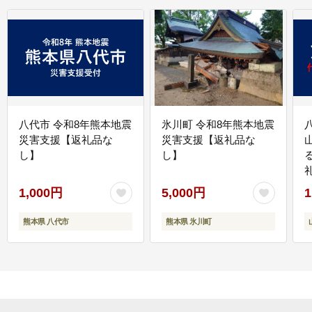
八代市 令和8年熊本地震
氷川町 令和8年熊本地震
災害支援【返礼品な
災害支援【返礼品な
し】
し】
1,000円
5,000円
1
熊本県 八代市
熊本県 氷川町