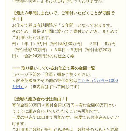
※残額の現金によるお戻しは行なっておりません。
【最大３年間にまたいで、ご寄付いただくことが可能で
す！】
お仕立て券は有効期限が「３年間」となっております。
そのため、最長３年間に渡ってご寄付いただき、まとめて
ご利用いただけます。
例）１年目：9万円（寄付金額30万円） ２年目：9万円
（寄付金額30万円）＋３年目：６万円（寄付金額20万
円） 合計24万円分のお仕立て券
ーー 取り扱いしているお仕立て券の金額一覧
当ページ下部の「容量」欄をご覧ください。
＜銀座英國屋のその他の寄付金額は
こちら（1万円～1000
万円）
＞（※内容はすべて同じです）
【金額の組み合わせは自由！】
寄付金額50万円＋寄付金額10万円＝寄付金額60万円とい
うように組み合わせていただくことも可能です。
一度の申込で10口まで可能です。何度でもお申込みいただ
けます。
ご利用後に残額が発生する場合は、残額分のふるさと納税