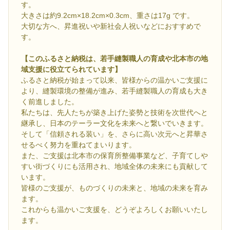
す。
大きさは約9.2cm×18.2cm×0.3cm、重さは17g です。
大切な方へ、昇進祝いや新社会人祝いなどにおすすめで
す。
【このふるさと納税は、若手縫製職人の育成や北本市の地
域支援に役立てられています】
ふるさと納税が始まって以来、皆様からの温かいご支援に
より、縫製環境の整備が進み、若手縫製職人の育成も大き
く前進しました。
私たちは、先人たちが築き上げた姿勢と技術を次世代へと
継承し、日本のテーラー文化を未来へと繋いでいきます。
そして「信頼される装い」を、さらに高い次元へと昇華さ
せるべく努力を重ねてまいります。
また、ご支援は北本市の保育所整備事業など、子育てしや
すい街づくりにも活用され、地域全体の未来にも貢献して
います。
皆様のご支援が、ものづくりの未来と、地域の未来を育み
ます。
これからも温かいご支援を、どうぞよろしくお願いいたし
ます。