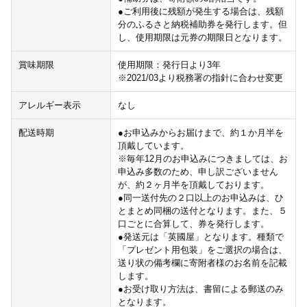
●ご利用後に残額が発生する場合は、残額
分のふるさと納税補助券を発行します。但
し、使用期限は元券の期限日となります。
賞味期限
使用期限：発行日より3年
※2021/03より税務署の指針に合わせ変更
アレルギー表示
なし
配送時期
●お申込みからお届けまで、約１か月半を
頂戴しています。
※毎年12月のお申込みにつきましては、お
申込み多数のため、申し訳ございません
が、約２ヶ月半を頂戴しております。
●同一送付先の２口以上のお申込みは、ひ
とまとめ同梱の送付となります。また、５
口ごとに合算して、券を発行します。
●発送元は「英國屋」となります。種類で
「プレゼント用包装」をご選択の場合は、
送り状の備考欄に寄附者様のお名前を記載
します。
●お受け取り方法は、書留による郵送のみ
となります。