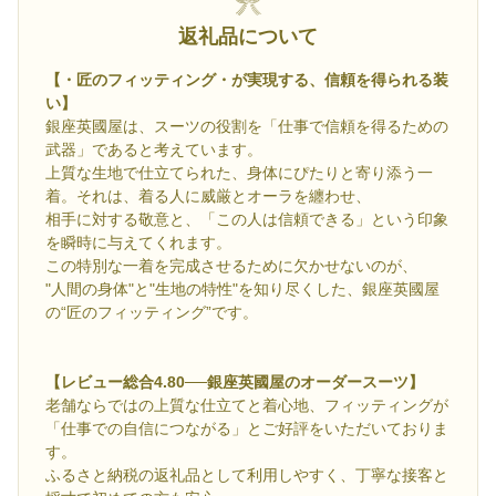
返礼品について
【・匠のフィッティング・が実現する、信頼を得られる装
い】
銀座英國屋は、スーツの役割を「仕事で信頼を得るための
武器」であると考えています。
上質な生地で仕立てられた、身体にぴたりと寄り添う一
着。それは、着る人に威厳とオーラを纏わせ、
相手に対する敬意と、「この人は信頼できる」という印象
を瞬時に与えてくれます。
この特別な一着を完成させるために欠かせないのが、
"人間の身体"と"生地の特性"を知り尽くした、銀座英國屋
の“匠のフィッティング”です。
【レビュー総合4.80──銀座英國屋のオーダースーツ】
老舗ならではの上質な仕立てと着心地、フィッティングが
「仕事での自信につながる」とご好評をいただいておりま
す。
ふるさと納税の返礼品として利用しやすく、丁寧な接客と