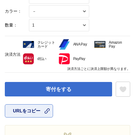
カラー：
数量：
クレジット
Amazon
ANA Pay
カード
Pay
決済方法
d払い
PayPay
決済方法ごとに決済上限額が異なります。
寄付をする
URLをコピー
お気に入