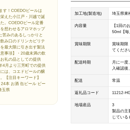
ます！COEDOビールは
加工地(製造地)
埼玉県東
に栄えた小江戸・川越で誕
た。COEDOビール定番
内容量
【1回の
ラスを想わせるアロマホップ
50ml【
れた苦みのあるしっかりと
な飲み口のドリンカビリテ
賞味期限
賞味期限
味を最大限に引き出す製法
てくださ
【注意事項】・20歳未満の飲
のお礼の品としての提供
配送時期
月に一度
年4月より三芳町での提供
入確認後
市には、コエドビールの醸
す。【注目キーワード】
配送
常温
 24本 お酒 缶ビール ビー
 埼玉県
返礼品コード
11212-H
地場産品
3
製品の主
じている