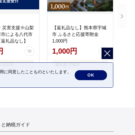
 災害支援※山梨
【返礼品なし】熊本県宇城
田市による八代市
市 ふるさと応援寄附金
【返礼品なし】
1,000円
円
1,000円
士吉田市
熊本県 宇城市
の利用に同意したことものといたします。
OK
さと納税ガイド