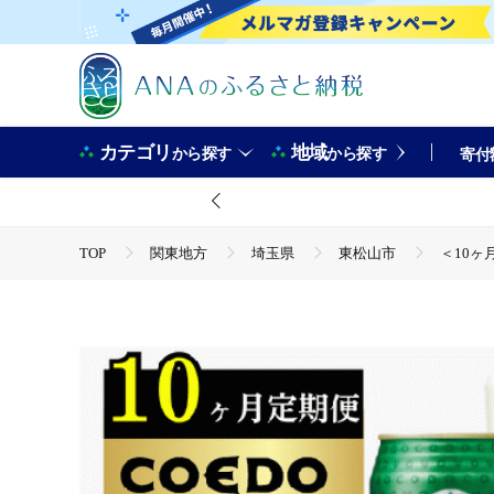
カテゴリ
地域
から探す
から探す
寄付
TOP
関東地方
埼玉県
東松山市
＜10ヶ月
TOP
定期便
飲料(定期便)
＜10ヶ月定期便＞コエド
TOP
酒
＜10ヶ月定期便＞コエドビール 缶24本【 毬花 】(
TOP
酒
ビール
＜10ヶ月定期便＞コエドビール 缶24