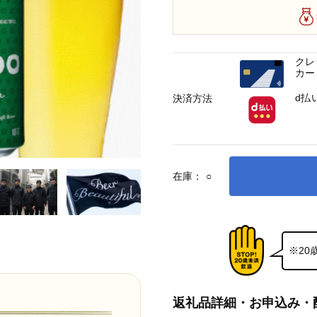
クレ
カー
d払
決済方法
在庫：
○
※2
返礼品詳細・お申込み・