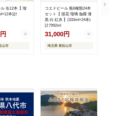
ル 缶12本【 瑠
コエドビール 瓶6種類24本
ml×12本)計
セット【 毬花 瑠璃 伽羅 漆
黒 白 紅赤 】(333ml×24本)
計7992ml
0円
31,000円
松山市
埼玉県 東松山市