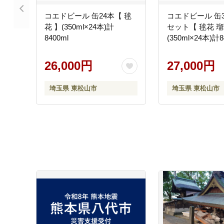
コエドビール 缶24本【 毬
コエドビール 缶
花 】(350ml×24本)計
セット【 毬花 瑠
8400ml
(350ml×24本)計8
26,000円
27,000円
埼玉県 東松山市
埼玉県 東松山市