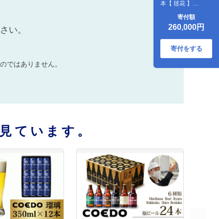
本【 毬花 】
(350ml×24本)計
寄付額
8400ml
260,000円
ださい。
寄付をする
のではありません。
見ています。