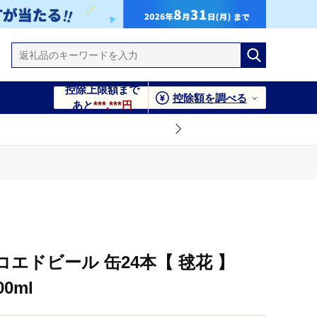
控除上限額まで
控除額を調べる
あと
***,***円
コエドビール 缶24本【 毬花 】
00ml