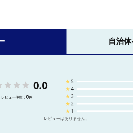
ー
自治体
★
5
0.0
★
4
★
3
0
レビュー件数：
件
★
2
★
1
レビューはありません。