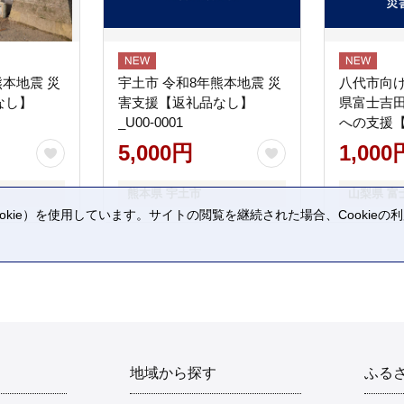
熊本地震 災
宇土市 令和8年熊本地震 災
八代市向け
なし】
害支援【返礼品なし】
県富士吉
_U00-0001
への支援
5,000円
1,000
熊本県 宇土市
山梨県 富
kie）を使用しています。サイトの閲覧を継続された場合、Cookie
。
地域から探す
ふる