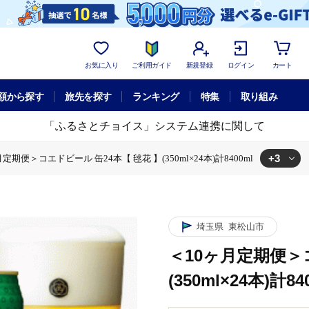
お気に入り
ご利用ガイド
新規登録
ログイン
カート
額から探す
旅先を探す
ランキング
特集
取り組み
「ふるさとチョイス」システム連携に関して
+3
定期便＞コエドビール 缶24本【 毬花 】(350ml×24本)計8400ml
ビール 缶24本【 毬花 】(350ml×24本)計8400ml
350ml×24本)計8400ml
本【 毬花 】(350ml×24本)計8400ml
埼玉県
東松山市
＜10ヶ月定期便＞
(350ml×24本)計84