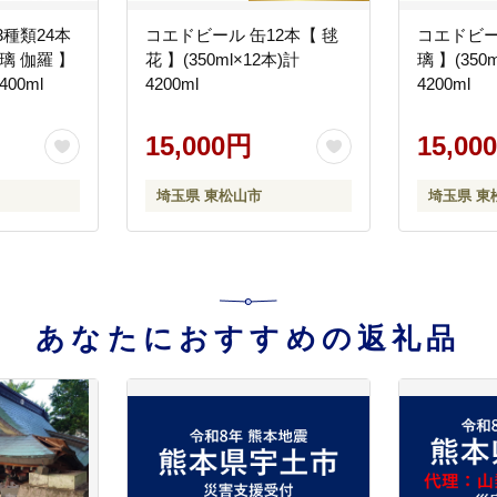
3種類24本
コエドビール 缶12本【 毬
コエドビー
璃 伽羅 】
花 】(350ml×12本)計
璃 】(350
400ml
4200ml
4200ml
15,000円
15,00
埼玉県 東松山市
埼玉県 東
あなたにおすすめの返礼品