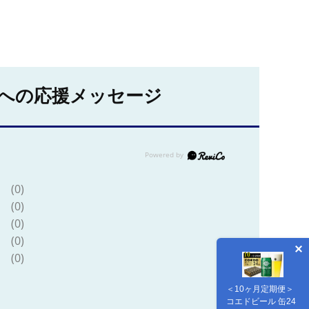
への応援メッセージ
(0)
(0)
(0)
(0)
(0)
＜10ヶ月定期便＞
コエドビール 缶24