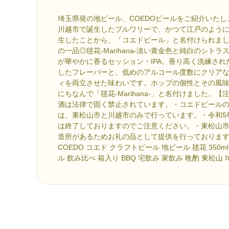
埼玉県発の地ビール、COEDOビールをご紹介いたし
川越市で誕生したブルワリーで、かつて江戸のよう
生したことから、「コエドビール」と名付けられまし
の一品◎毬花-Marihana-淡い黄金色と純白のシト
が華やかに香るセッション・IPA。香り高く洗練さ
したフレーバーと、低めのアルコール度数にクリア
ィを両立させた味わいです。ホップの個性とその風
にちなんで「毬花-Marihana-」と名付けました。
酒は法律で固く禁止されています。・コエドビール
は、東松山市と川越市のみで行っています。・令和5
は終了しておりますのでご注意ください。・東松山
造所があるためお礼の品として提供を行っておりま
COEDO コエド クラフトビール 地ビール 毬花 350ml
ル 飲み比べ 箱入り BBQ 宅飲み 家飲み 晩酌 東松山