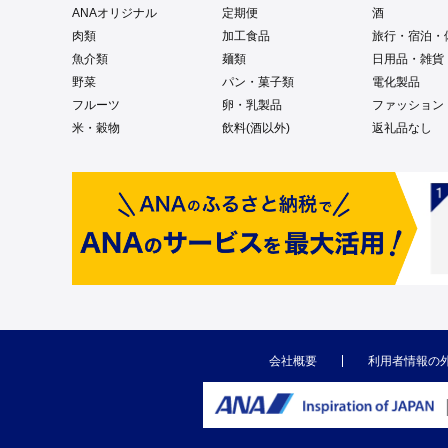
ANAオリジナル
定期便
酒
肉類
加工食品
旅行・宿泊・
魚介類
麺類
日用品・雑貨
野菜
パン・菓子類
電化製品
フルーツ
卵・乳製品
ファッション
米・穀物
飲料(酒以外)
返礼品なし
会社概要
利用者情報の