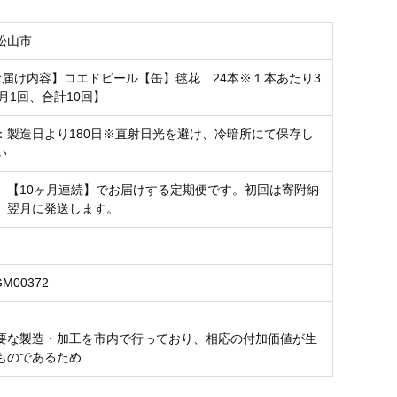
松山市
お届け内容】コエドビール【缶】毬花 24本※１本あたり3
毎月1回、合計10回】
：製造日より180日※直射日光を避け、冷暗所にて保存し
い
、【10ヶ月連続】でお届けする定期便です。初回は寄附納
、翌月に発送します。
GM00372
要な製造・加工を市内で行っており、相応の付加価値が生
ものであるため