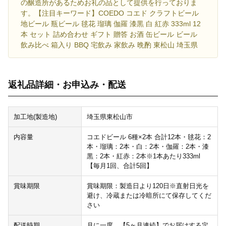
の醸造所があるためお礼の品として提供を行っておりま
す。【注目キーワード】COEDO コエド クラフトビール
地ビール 瓶ビール 毬花 瑠璃 伽羅 漆黒 白 紅赤 333ml 12
本 セット 詰め合わせ ギフト 贈答 お酒 缶ビール ビール
飲み比べ 箱入り BBQ 宅飲み 家飲み 晩酌 東松山 埼玉県
返礼品詳細・お申込み・配送
加工地(製造地)
埼玉県東松山市
内容量
コエドビール 6種×2本 合計12本・毬花：2
本・瑠璃：2本・白：2本・伽羅：2本・漆
黒：2本・紅赤：2本※1本あたり333ml
【毎月1回、合計5回】
賞味期限
賞味期限：製造日より120日※直射日光を
避け、冷蔵または冷暗所にて保存してくだ
さい
配送時期
月に一度、【5ヶ月連続】でお届けする定