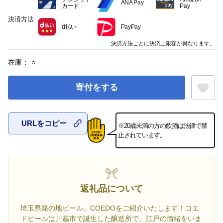
ANA Pay
カード
Pay
決済方法
d払い
PayPay
決済方法ごとに決済上限額が異なります。
在庫：
○
寄付をする
URLをコピー
※20歳未満の方の飲酒は法律で禁
お気に入
止されています。
返礼品について
埼玉県発の地ビール、COEDOをご紹介いたします！コエ
ドビールは川越市で誕生した醸造所で、江戸の情緒をいま