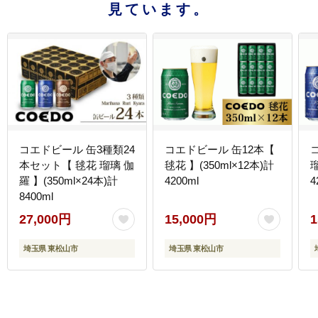
見ています。
コエドビール 缶3種類24
コエドビール 缶12本【
本セット【 毬花 瑠璃 伽
毬花 】(350ml×12本)計
瑠
羅 】(350ml×24本)計
4200ml
4
8400ml
27,000円
15,000円
1
埼玉県 東松山市
埼玉県 東松山市