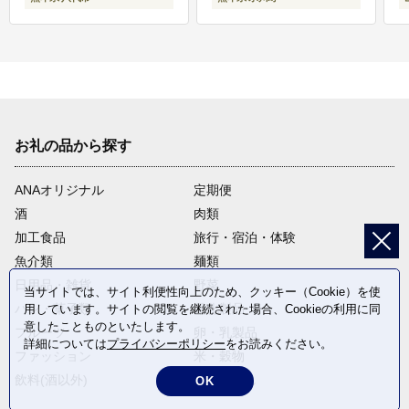
お礼の品から探す
ANAオリジナル
定期便
酒
肉類
加工食品
旅行・宿泊・体験
魚介類
麺類
日用品・雑貨
野菜
当サイトでは、サイト利便性向上のため、クッキー（Cookie）を使
パン・菓子類
電化製品
用しています。サイトの閲覧を継続された場合、Cookieの利用に同
意したことものといたします。
フルーツ
卵・乳製品
詳細については
プライバシーポリシー
をお読みください。
ファッション
米・穀物
飲料(酒以外)
返礼品なし
OK