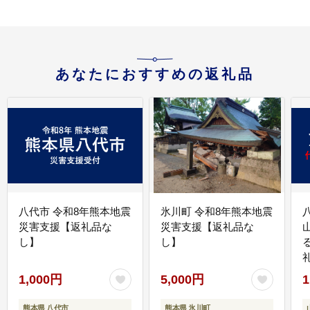
あなたにおすすめの返礼品
八代市 令和8年熊本地震
氷川町 令和8年熊本地震
災害支援【返礼品な
災害支援【返礼品な
し】
し】
1,000円
5,000円
1
熊本県 八代市
熊本県 氷川町