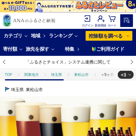
ログイン
新規登録
カート
カテゴリ
地域
ランキング
控除額を調べる
寄付額
旅先を探す
特集
ご利用ガイド
「ふるさとチョイス」システム連携に関して
+3
TOP
関東地方
埼玉県
東松山市
＜5ヶ月定期便＞コエドビ
TOP
定期便
飲料(定期便)
＜5ヶ月定期便＞コエドビール 瓶6種類1
埼玉県
東松山市
TOP
酒
＜5ヶ月定期便＞コエドビール 瓶6種類12本セット【 毬花 瑠璃 伽
TOP
酒
ビール
＜5ヶ月定期便＞コエドビール 瓶6種類12本セット【