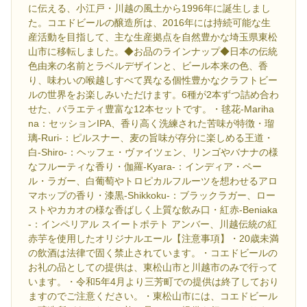
に伝える、小江戸・川越の風土から1996年に誕生しまし
た。コエドビールの醸造所は、2016年には持続可能な生
産活動を目指して、主な生産拠点を自然豊かな埼玉県東松
山市に移転しました。◆お品のラインナップ◆日本の伝統
色由来の名前とラベルデザインと、ビール本来の色、香
り、味わいの喉越しすべて異なる個性豊かなクラフトビー
ルの世界をお楽しみいただけます。6種が2本ずつ詰め合わ
せた、バラエティ豊富な12本セットです。・毬花-Mariha
na：セッションIPA、香り高く洗練された苦味が特徴・瑠
璃-Ruri-：ピルスナー、麦の旨味が存分に楽しめる王道・
白-Shiro-：ヘッフェ・ヴァイツェン、リンゴやバナナの様
なフルーティな香り・伽羅-Kyara-：インディア・ペー
ル・ラガー、白葡萄やトロピカルフルーツを想わせるアロ
マホップの香り・漆黒-Shikkoku-：ブラックラガー、ロー
ストやカカオの様な香ばしく上質な飲み口・紅赤-Beniaka
-：インペリアル スイートポテト アンバー、川越伝統の紅
赤芋を使用したオリジナルエール【注意事項】・20歳未満
の飲酒は法律で固く禁止されています。・コエドビールの
お礼の品としての提供は、東松山市と川越市のみで行って
います。・令和5年4月より三芳町での提供は終了しており
ますのでご注意ください。・東松山市には、コエドビール