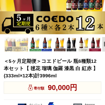
＜5ヶ月定期便＞コエドビール 瓶6種類12
本セット【 毬花 瑠璃 伽羅 漆黒 白 紅赤 】
(333ml×12本)計3996ml
90,000円
寄付額
クレジット
Amazon