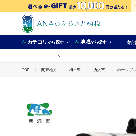
カテゴリ
地域
から探す
から探す
寄付
TOP
関東地方
埼玉県
所沢市
ポータブル赤
TOP
電化製品
ポータブル赤道儀 ビクセン Vixen 星
TOP
電化製品
アウトドア・カー用品
ポータブ
TOP
電化製品
その他家電
ポータブル赤道儀 ビク