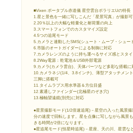
■Vixen ポータブル赤道儀 星空雲台ポラリエUの特長
1.星と景色を一緒に写しこんだ「星景写真」が撮影可
2.20％以上の大幅な軽量化と耐荷重の向上
3.スマートフォンでのカスタマイズ設定
4.5つの追尾モード
5.カメラと連動したSMS(シュート・ムーブ・シュー
6.市販のオートガイダーによる制御に対応
7.カメラレンズのように持ち運べるサイズ感とスタ
8.2Way電源：乾電池＆USB外部電源
9.カメラ(カメラ雲台)、天体パーツなど多彩な搭載に
10.カメラネジ(1/4、3.8インチ)、薄型アタッチメ
三脚に搭載可
11.タイムラプス用水準器＆方位目盛
12.素通しファインダー(北極星のぞき穴)
13.極軸望遠鏡(別売)に対応
●星景撮影モード(1/2倍速追尾)－星空の入った風景
分の速度で回転します。星を点像に写しながら風景
きる時間が2倍になります。
●星追尾モード(恒星時追尾)－星座、天の川、星雲な