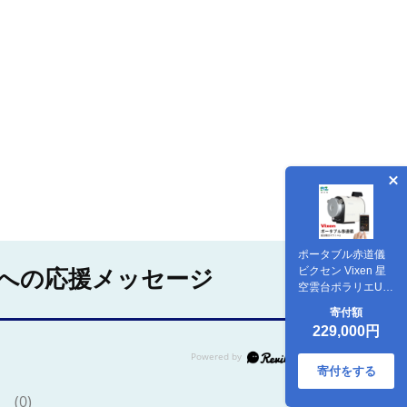
ポータブル赤道儀
ビクセン Vixen 星
への応援メッセージ
空雲台ポラリエU
(WT)
寄付額
229,000円
寄付をする
(0)