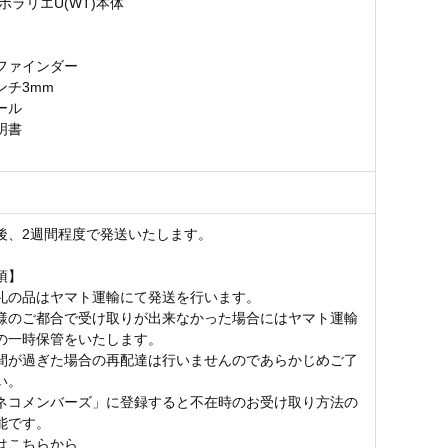
ポラリエU(WT)本体
ファインダー
ンチ3mm
ール
明書
後、2週間程度で発送いたします。
項】
礼の品はヤマト運輸にて発送を行います。
様のご都合で受け取りが出来なかった場合にはヤマト運輸
の一時保管をいたします。
間が過ぎた場合の再配達は行いませんのであらかじめご了
い。
ネコメンバーズ」に登録すると不在時のお受け取り方法の
能です。
はこちらから