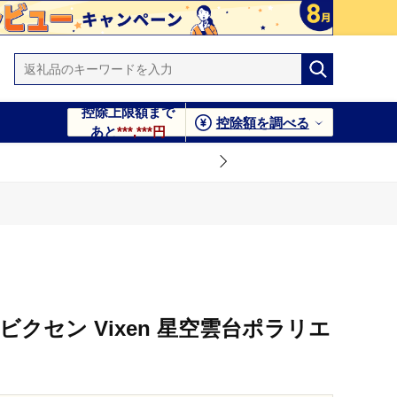
控除上限額まで
控除額を調べる
あと
***,***円
ビクセン Vixen 星空雲台ポラリエ