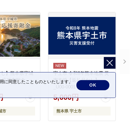
なし】熊本県宇城
宇土市 令和8年熊本地震 災
と応援寄附金
害支援【返礼品なし】
の利用に同意したことものといたします。
OK
_U00-0001
円
5,000円
城市
熊本県 宇土市