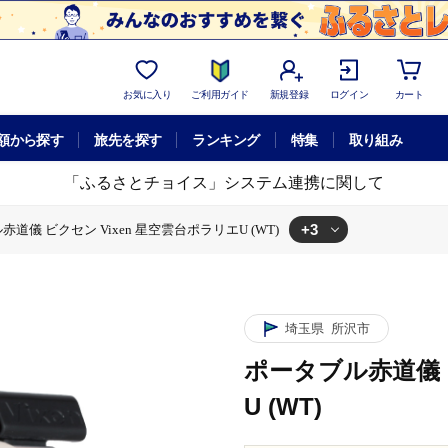
お気に入り
ご利用ガイド
新規登録
ログイン
カート
額から探す
旅先を探す
ランキング
特集
取り組み
「ふるさとチョイス」システム連携に関して
+3
道儀 ビクセン Vixen 星空雲台ポラリエU (WT)
空雲台ポラリエU (WT)
ル赤道儀 ビクセン Vixen 星空雲台ポラリエU (WT)
セン Vixen 星空雲台ポラリエU (WT)
埼玉県
所沢市
ポータブル赤道儀 
U (WT)