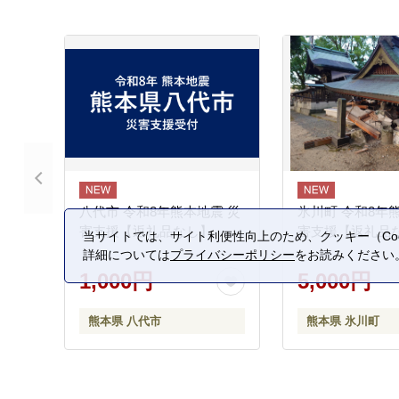
八代市 令和8年熊本地震 災
氷川町 令和8年
害支援【返礼品なし】
害支援【返礼品
当サイトでは、サイト利便性向上のため、クッキー（Coo
詳細については
プライバシーポリシー
をお読みください
1,000円
5,000円
熊本県 八代市
熊本県 氷川町