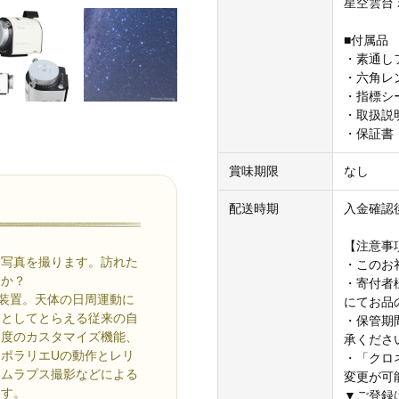
星空雲台 
■付属品
・素通し
・六角レ
・指標シ
・取扱説
・保証書
賞味期限
なし
配送時期
入金確認
【注意事
て写真を撮ります。訪れた
・このお
んか？
・寄付者
装置。天体の日周運動に
にてお品
像としてとらえる従来の自
・保管期
速度のカスタマイズ機能、
承くださ
ポラリエUの動作とレリ
・「クロ
イムラプス撮影などによる
変更が可
ます。
▼ご登録