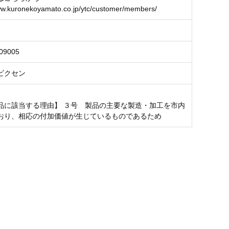
ww.kuronekoyamato.co.jp/ytc/customer/members/
09005
ビクセン
品に該当する理由】 ３号 製品の主要な製造・加工を市内
おり、相応の付加価値が生じているものであるため