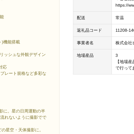
https://w
能
配送
常温
返礼品コード
11208-14
ト)機能搭載
事業者名
株式会社
イリッシュな外観デザイン
地場産品
3
【地場産
対応
で行って
ントプレート規格など多彩な
撮影に。星の日周運動の半
も流れないように撮影でで
どの星空・天体撮影に。