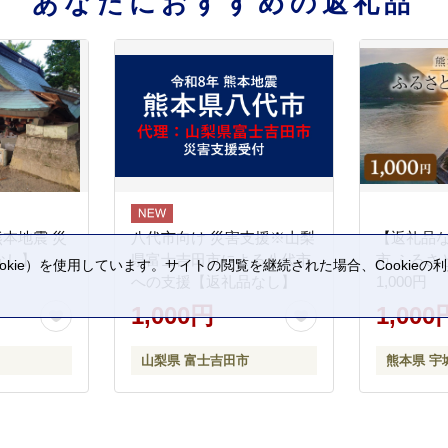
あなたにおすすめの返礼品
熊本地震 災
八代市向け 災害支援※山梨
【返礼品
なし】
県富士吉田市による八代市
市 ふるさ
kie）を使用しています。サイトの閲覧を継続された場合、Cookie
への支援【返礼品なし】
1,000円
。
1,000円
1,000
山梨県 富士吉田市
熊本県 宇