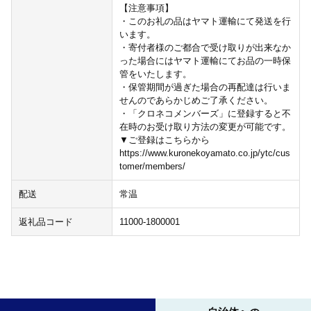
【注意事項】
・このお礼の品はヤマト運輸にて発送を行
います。
・寄付者様のご都合で受け取りが出来なか
った場合にはヤマト運輸にてお品の一時保
管をいたします。
・保管期間が過ぎた場合の再配達は行いま
せんのであらかじめご了承ください。
・「クロネコメンバーズ」に登録すると不
在時のお受け取り方法の変更が可能です。
▼ご登録はこちらから
https://www.kuronekoyamato.co.jp/ytc/cus
tomer/members/
配送
常温
返礼品コード
11000-1800001