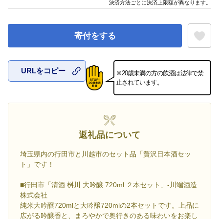
決済方法ごとに決済上限額が異なります。
寄付をする
URLをコピー
※20歳未満の方の飲酒は法律で禁
お気に入
止されています。
返礼品について
埼玉県内の行田市と川越市のセット品「贅沢日本酒セッ
ト」です！
■行田市「清酒 桝川 大吟醸 720ml ２本セット」-川端酒造
株式会社
純米大吟醸720mlと大吟醸720mlの2本セットです。上品に
広がる吟醸香と、まろやかで奥行きのある味わいをお楽し