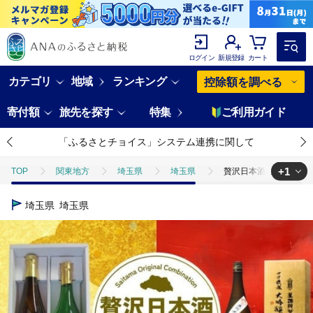
ログイン
新規登録
カート
カテゴリ
地域
ランキング
控除額を調べる
寄付額
旅先を探す
特集
ご利用ガイド
「ふるさとチョイス」システム連携に関して
+1
TOP
関東地方
埼玉県
埼玉県
贅沢日本酒セット | 酒 
TOP
酒
日本酒
贅沢日本酒セット | 酒 お酒 日本酒 大吟醸 
埼玉県
埼玉県