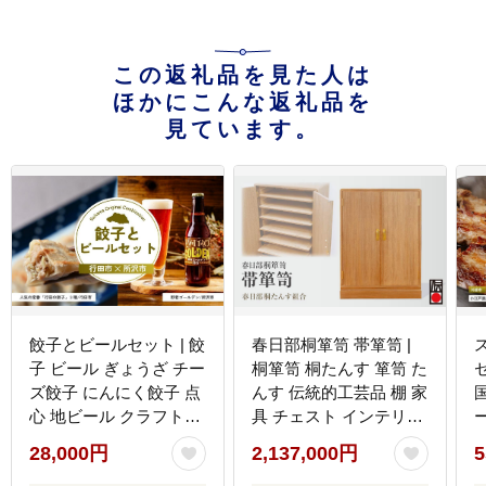
この返礼品を見た人は
ほかにこんな返礼品を
見ています。
餃子とビールセット | 餃
春日部桐箪笥 帯箪笥 |
子 ビール ぎょうざ チー
桐箪笥 桐たんす 箪笥 た
ズ餃子 にんにく餃子 点
んす 伝統的工芸品 棚 家
心 地ビール クラフトビ
具 チェスト インテリア
ール 晩酌 おつまみ あて
春日部桐たんす組合 埼
28,000円
2,137,000円
5
埼玉県 埼玉県庁
玉県 埼玉県庁