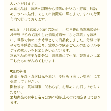
みいただけます。
本返礼品は、原料の調達から清酒の仕込み・貯蔵、瓶詰
め、ラベル貼付、そして出荷配送に至るまで、すべて行田
市内で行っております。
■鏡山「さけ武蔵大吟醸 720ml」-小江戸鏡山酒造株式会社
埼玉県で初めて誕生した酒造好適米「さけ武蔵」を原料
に、世界で初めて大吟醸として商品化しました。芳醇で華
やかな吟醸香が際立ち、濃厚かつ飲みごたえのあるフルボ
ディの味わいをお楽しみいただけます。
本返礼品の主要な部分は、川越市にて生産、製造または加
工したものが占めております。
■注意事項
高温・多湿・直射日光を避け、冷暗所（涼しい場所）にて
保管してください。
開栓後は、賞味期限に関わらず、お早めにお召し上がりく
ださい。
酒類商品のお申し込みは満20歳以上の方に限定させて頂き
ます。