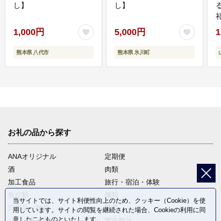
し】
し】
1,000円
5,000円
1
熊本県 八代市
熊本県 氷川町
お礼の品から探す
ANAオリジナル
定期便
酒
肉類
加工食品
旅行・宿泊・体験
魚介類
麺類
当サイトでは、サイト利便性向上のため、クッキー（Cookie）を使
日用品・雑貨
野菜
用しています。サイトの閲覧を継続された場合、Cookieの利用に同
意したことものといたします。
パン・菓子類
電化製品