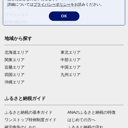
詳細については
プライバシーポリシー
をお読みください。
フルーツ
卵・乳製品
ファッション
米・穀物
OK
飲料(酒以外)
返礼品なし
地域から探す
北海道エリア
東北エリア
関東エリア
中部エリア
近畿エリア
中国エリア
四国エリア
九州エリア
沖縄エリア
ふるさと納税ガイド
ふるさと納税の基本ガイド
ANAのふるさと納税の特徴
ワンストップ特例制度ガイド
はじめての方へ
確定申告のしかた
ふるさと納税の流れ