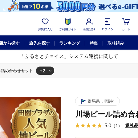
お気に入り
ご利用ガイド
新規登録
ログイン
カート
額から探す
旅先を探す
ランキング
特集
取り組み
「ふるさとチョイス」システム連携に関して
+2
ル詰め合わせセット
群馬県
川場村
川場ビール詰め合
5.0
返礼
（1）