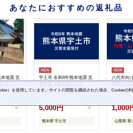
あなたにおすすめの返礼品
熊本地震 災
宇土市 令和8年熊本地震 災
八代市向け
なし】
害支援【返礼品なし】
県富士吉
kie）を使用しています。サイトの閲覧を継続された場合、Cookie
_U00-0001
への支援
。
5,000円
1,000
熊本県 宇土市
山梨県 富