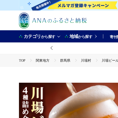
カテゴリ
地域
から探す
から探す
寄付
TOP
関東地方
群馬県
川場村
川場ビー
TOP
酒
川場ビール詰め合わせセット
TOP
酒
ビール
川場ビール詰め合わせセット