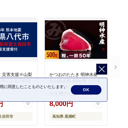
 災害支援※山梨
かつおのたたき 明神水産
田市による八代市
わら焼き鰹 500g 鰹 カツオ
の利用に同意したことものといたします。
【返礼品なし】
かつお 鰹たたき かつおタ
OK
タキ 鰹のたたき かつおの
タタキ 藁焼き わら焼き 魚
円
8,000円
さかな 海鮮 刺身 お刺身 冷
凍 ご家庭用 グルメ 特産品
士吉田市
高知県 黒潮町
ご当地 本場 高知 黒潮町 ギ
フト 贈答品 人気 返礼品 ふ