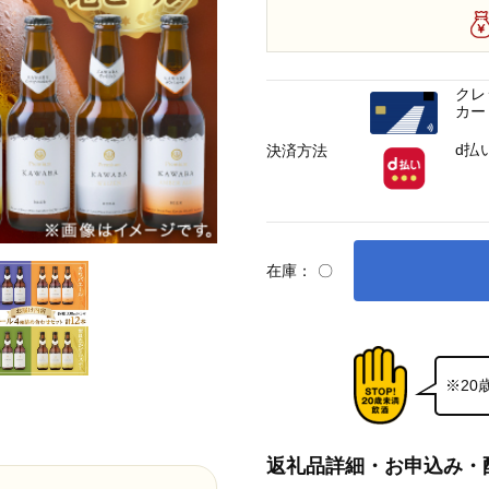
クレ
カー
d払
決済方法
在庫：
〇
※2
返礼品詳細・お申込み・