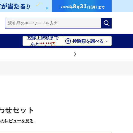
控除上限額まで
控除額を調べる
あと
***,***円
わせセット
品のレビューを見る