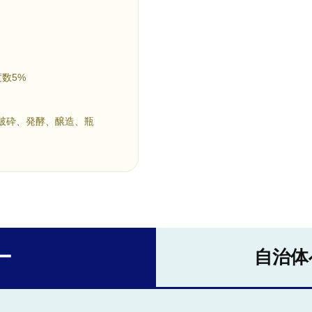
数5%
の破砕、発酵、醸造、瓶
ー
自治体