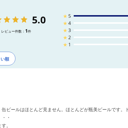
★
5
5.0
★
4
★
3
1
レビュー件数：
件
★
2
★
1
しい順
、缶ビールはほとんど見ません。ほとんどが瓶美ビールです。
・・・
ます。