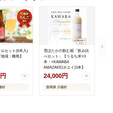
ルセット(6本入)
雪ほたかの飲む糀「飲み比
可地域：離島】
べセット」【うるち米×3
本・×KAWABA
AMAZAKE(ホエイ)3本】
0円
24,000円
場村
群馬県 川場村