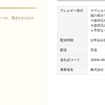
アレルギー表示
※アレル
器の表示
エール、雪ほたかピルス
※提供元
※提供元
ら予告な
配送時期
お申込み
配送
常温
返礼品コード
10444-A
事業者名
株式会社