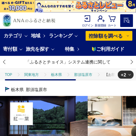
ログイン
新規登録
カート
カテゴリ
地域
ランキング
控除額を調べる
寄付額
旅先を探す
特集
ご利用ガイド
「ふるさとチョイス」システム連携に関して
+2
TOP
関東地方
栃木県
那須塩原市
【お部屋食】優雅に
TOP
旅行・宿泊・体験
【お部屋食】優雅に楽しむ別荘ステイ＜ペア宿泊
栃木県
那須塩原市
TOP
旅行・宿泊・体験
宿泊券
【お部屋食】優雅に楽しむ別荘