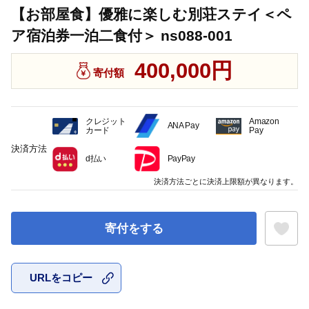
【お部屋食】優雅に楽しむ別荘ステイ＜ペ
ア宿泊券一泊二食付＞ ns088-001
400,000円
寄付額
クレジット
Amazon
ANA Pay
カード
Pay
決済方法
d払い
PayPay
決済方法ごとに決済上限額が異なります。
寄付をする
URLをコピー
お気に入