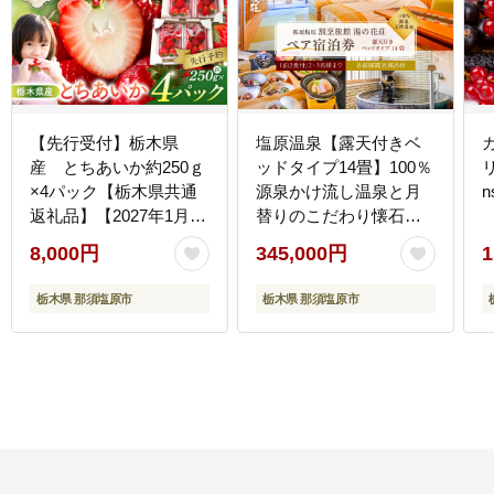
【先行受付】栃木県
塩原温泉【露天付きベ
産 とちあいか約250ｇ
ッドタイプ14畳】100％
リ
×4パック【栃木県共通
源泉かけ流し温泉と月
n
返礼品】【2027年1月下
替りのこだわり懐石コ
旬～発送予定】 ns120-
ース1泊2食付き・ペア
8,000円
345,000円
1
001
宿泊券【割烹旅館湯の
花荘】 ns014-003
栃木県 那須塩原市
栃木県 那須塩原市