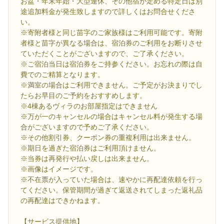
お盆・年末年始・大型連休、その他宿が定める特定日は別
途追加料金が発生致しますので詳しくはお問合せくださ
い。
※寄附者様と同じ苗字のご家族様はご利用可能です。寄附
者様と苗字が異なる場合は、宿泊券のご利用をお断りさせ
ていただくことがございますので、ご了承ください。
※ご宿泊当日は宿泊券をご持参ください。お忘れの際は自
費でのご精算となります。
※満室の場合はご利用できません。ご予定がお決まりでし
たらお早目のご予約をおすすめします。
※4棟あるヴィラのお部屋指定はできません
※万が一のキャンセルの場合はキャンセル料が発生する場
合がございますので予めご了承ください。
※その他割引券、クーポン券の重複利用は出来ません。
※期日を過ぎた宿泊券はご利用頂けません。
※当券は再発行や払い戻しは出来ません。
※画像はイメージです。
※不在票が入っていた場合は、速やかに再配達依頼を行っ
てください。保管期間が過ぎて返送されてしまった返礼品
の再配達はできかねます。
【サービス提供地】