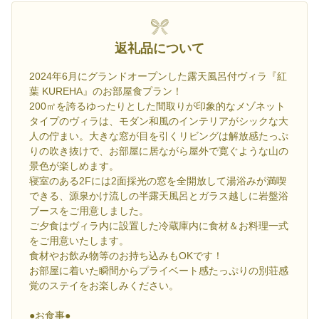
返礼品について
2024年6月にグランドオープンした露天風呂付ヴィラ『紅
葉 KUREHA』のお部屋食プラン！
200㎡を誇るゆったりとした間取りが印象的なメゾネット
タイプのヴィラは、モダン和風のインテリアがシックな大
人の佇まい。大きな窓が目を引くリビングは解放感たっぷ
りの吹き抜けで、お部屋に居ながら屋外で寛ぐような山の
景色が楽しめます。
寝室のある2Fには2面採光の窓を全開放して湯浴みが満喫
できる、源泉かけ流しの半露天風呂とガラス越しに岩盤浴
ブースをご用意しました。
ご夕食はヴィラ内に設置した冷蔵庫内に食材＆お料理一式
をご用意いたします。
食材やお飲み物等のお持ち込みもOKです！
お部屋に着いた瞬間からプライベート感たっぷりの別荘感
覚のステイをお楽しみください。
●お食事●