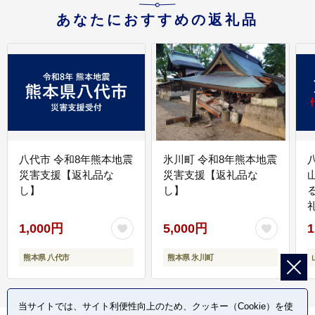
あなたにおすすめの返礼品
八代市 令和8年熊本地震
氷川町 令和8年熊本地震
災害支援【返礼品な
災害支援【返礼品な
し】
し】
1,000円
5,000円
1
熊本県 八代市
熊本県 氷川町
当サイトでは、サイト利便性向上のため、クッキー（Cookie）を使