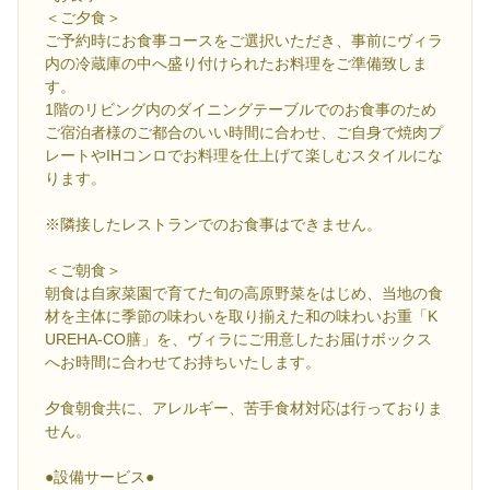
＜ご夕食＞
ご予約時にお食事コースをご選択いただき、事前にヴィラ
内の冷蔵庫の中へ盛り付けられたお料理をご準備致しま
す。
1階のリビング内のダイニングテーブルでのお食事のため
ご宿泊者様のご都合のいい時間に合わせ、ご自身で焼肉プ
レートやIHコンロでお料理を仕上げて楽しむスタイルにな
ります。
※隣接したレストランでのお食事はできません。
＜ご朝食＞
朝食は自家菜園で育てた旬の高原野菜をはじめ、当地の食
材を主体に季節の味わいを取り揃えた和の味わいお重「K
UREHA-CO膳」を、ヴィラにご用意したお届けボックス
へお時間に合わせてお持ちいたします。
夕食朝食共に、アレルギー、苦手食材対応は行っておりま
せん。
●設備サービス●