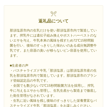
返礼品について
那須塩原市内の生乳だけを使い那須塩原市内で製造してい
ます。搾乳牛には遺伝子組み換えやポストハーベストのな
いエサを与え、牛乳本来の風味を残すため72℃15秒間殺
菌を行い、後味のすっきりした味わいのある成分無調整牛
乳です。また容器の臭いが移らないビン容器を使用してい
ます。
■生産者の声
・パスチャライズド牛乳「那須塩原」は那須塩原市産の生
乳を那須塩原市内で製造しています。那須塩原市のブラン
ド登録認定品の牛乳です。
・全国でも数少ない72℃15秒間殺菌方法を採用し、搾乳
牛に与えるエサから管理し、生乳生産から製造まで徹底し
た衛生管理がなされています。
・生乳に近い風味を残し後味のすっきりした栄養豊富なパ
スチャライズド牛乳「那須塩原」をお楽しみください。