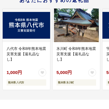
あなたにおすすめの返礼品
八代市 令和8年熊本地震
氷川町 令和8年熊本地震
災害支援【返礼品な
災害支援【返礼品な
し】
し】
し
1,000円
5,000円
5
熊本県 八代市
熊本県 氷川町