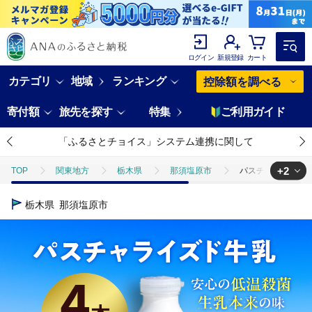
ログイン
新規登録
カート
カテゴリ
地域
ランキング
控除額を調べる
寄付額
旅先を探す
特集
ご利用ガイド
「ふるさとチョイス」システム連携に関して
+2
TOP
関東地方
栃木県
那須塩原市
パスチャライズド牛乳
TOP
卵・乳製品
パスチャライズド牛乳「那須塩原」900ml×4本セット 
栃木県
那須塩原市
TOP
卵・乳製品
牛乳
パスチャライズド牛乳「那須塩原」900ml