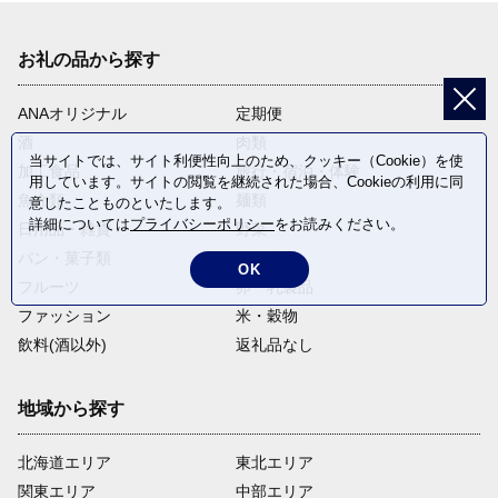
お礼の品から探す
ANAオリジナル
定期便
酒
肉類
当サイトでは、サイト利便性向上のため、クッキー（Cookie）を使
加工食品
旅行・宿泊・体験
用しています。サイトの閲覧を継続された場合、Cookieの利用に同
魚介類
麺類
意したことものといたします。
詳細については
プライバシーポリシー
をお読みください。
日用品・雑貨
野菜
パン・菓子類
電化製品
OK
フルーツ
卵・乳製品
ファッション
米・穀物
飲料(酒以外)
返礼品なし
地域から探す
北海道エリア
東北エリア
関東エリア
中部エリア