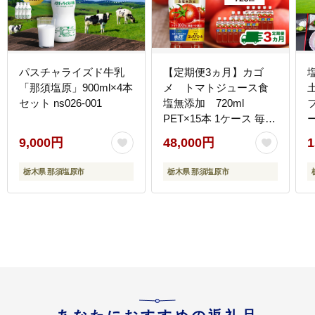
パスチャライズド牛乳
【定期便3ヵ月】カゴ
「那須塩原」900ml×4本
メ トマトジュース食
セット ns026-001
塩無添加 720ml
PET×15本 1ケース 毎月
ー
届く 3ヵ月 3回コース
0
9,000円
48,000円
1
ns001-005
栃木県 那須塩原市
栃木県 那須塩原市