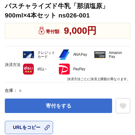
パスチャライズド牛乳「那須塩原」
900ml×4本セット ns026-001
9,000円
寄付額
クレジット
Amazon
ANA Pay
カード
Pay
決済方法
d払い
PayPay
決済方法ごとに決済上限額が異なります。
在庫：
○
寄付をする
URLをコピー
お気に入