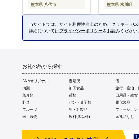
熊本県 八代市
熊本県 氷川町
当サイトでは、サイト利便性向上のため、クッキー（Coo
詳細については
プライバシーポリシー
をお読みください
お礼の品から探す
ANAオリジナル
定期便
酒
肉類
加工食品
旅行・宿泊・
魚介類
麺類
日用品・雑貨
野菜
パン・菓子類
電化製品
フルーツ
卵・乳製品
ファッション
米・穀物
飲料(酒以外)
返礼品なし