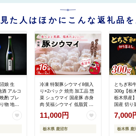
を見た人はほかにこんな返礼品を
沼娘 生
冷凍 特製豚シウマイ8個入
とちぎ和牛
 地酒 アルコ
り×2パック 焼売 加工品 惣
300g【
晩酌 プレ
菜 シュウマイ 国産豚 赤身
栃木県産】 
り物 地産
肉 笑福シウマイ 低脂質 笑
国産 切り
県 ※離島
顔 縁起の良い ジューシー
沼市
11,000円
7,000
さっぱり ヘルシー 美味し
い
栃木県 鹿沼市
栃木県 鹿