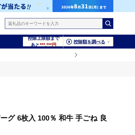
控除上限額まで
控除額を調べる
あと
***,***円
グ 6枚入 100％ 和牛 手ごね 良