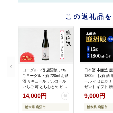
この返礼品
ヨーグルト酒 鹿沼娘 いち
日本酒 本醸造 鹿
ごヨーグルト酒 720ml お酒
1800ml お酒 酒
酒 リキュール アルコール
ール イセヒカリ 
いちご 苺 とちおとめ ピュ
ゼント ギフト 贈
ーレ プレゼント ギフト 贈
地消 鹿沼市 栃木
14,000円
9,000円
り物 地産地消 鹿沼市 栃木
への配送不可
県 ※離島への配送不可
栃木県 鹿沼市
栃木県 鹿沼市