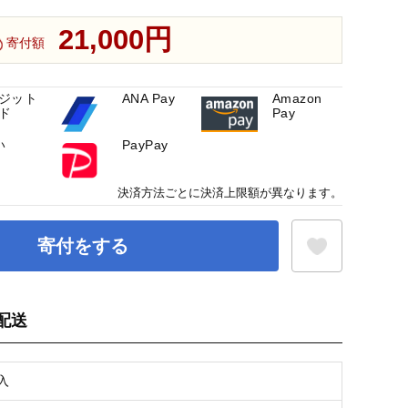
21,000円
寄付額
ジット
ANA Pay
Amazon
ド
Pay
い
PayPay
決済方法ごとに決済上限額が異なります。
寄付をする
配送
お気に入り登録
枚入