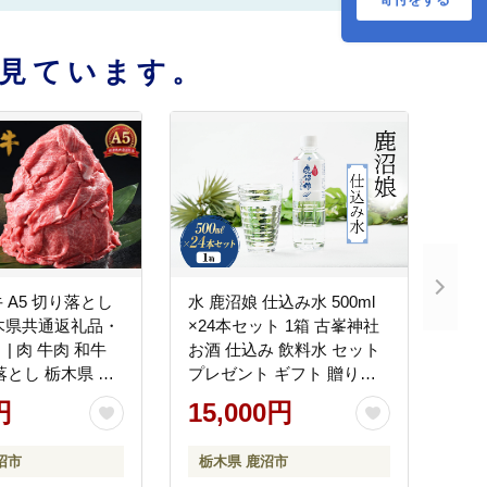
見ています。
 A5 切り落とし
水 鹿沼娘 仕込み水 500ml
栃木県共通返礼品・
×24本セット 1箱 古峯神社
| 肉 牛肉 和牛
お酒 仕込み 飲料水 セット
落とし 栃木県 鹿
プレゼント ギフト 贈り物
地産地消 鹿沼市 栃木県
円
15,000円
沼市
栃木県 鹿沼市