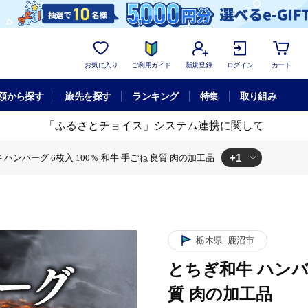
お気に入り
ご利用ガイド
新規登録
ログイン
カート
額から探す
旅先を探す
ランキング
特集
取り組み
「ふるさとチョイス」システム連携に関して
+1
 ハンバーグ 6枚入 100％ 和牛 手ごね 良質 肉の加工品
ンバーグ 6枚入 100％ 和牛 手ごね 良質 肉の加工品
栃木県
鹿沼市
とちぎ和牛 ハンバー
質 肉の加工品