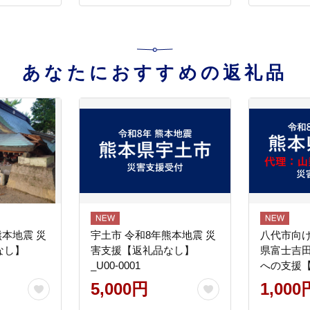
あなたにおすすめの返礼品
熊本地震 災
宇土市 令和8年熊本地震 災
八代市向け
なし】
害支援【返礼品なし】
県富士吉
_U00-0001
への支援
5,000円
1,000