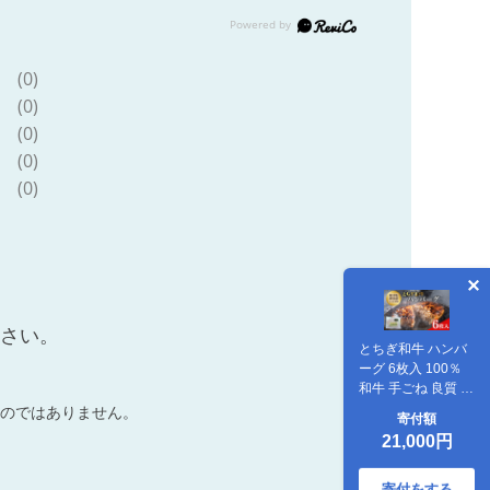
(0)
(0)
(0)
(0)
(0)
ださい。
とちぎ和牛 ハンバ
ーグ 6枚入 100％
和牛 手ごね 良質 肉
の加工品
のではありません。
寄付額
21,000円
寄付をする