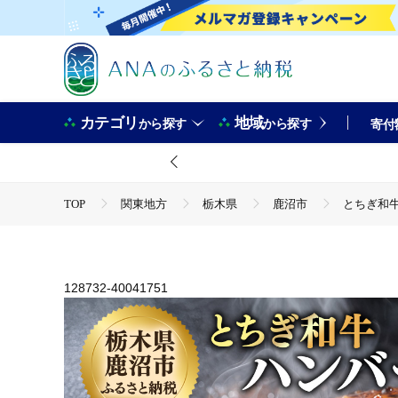
カテゴリ
地域
から探す
から探す
寄付
TOP
関東地方
栃木県
鹿沼市
とちぎ和牛
TOP
肉
加工肉
ハンバーグ
とちぎ和牛 ハ
128732-40041751