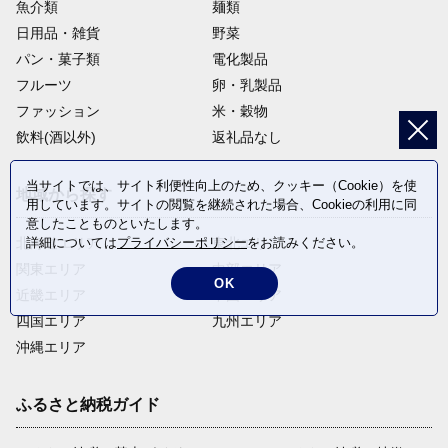
魚介類
麺類
日用品・雑貨
野菜
パン・菓子類
電化製品
フルーツ
卵・乳製品
ファッション
米・穀物
飲料(酒以外)
返礼品なし
当サイトでは、サイト利便性向上のため、クッキー（Cookie）を使
地域から探す
用しています。サイトの閲覧を継続された場合、Cookieの利用に同
意したことものといたします。
詳細については
プライバシーポリシー
をお読みください。
北海道エリア
東北エリア
関東エリア
中部エリア
OK
近畿エリア
中国エリア
四国エリア
九州エリア
沖縄エリア
ふるさと納税ガイド