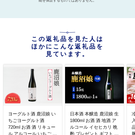
能を保証するものではありません。
この返礼品を見た人は
ほかにこんな返礼品を
見ています。
ヨーグルト酒 鹿沼娘 い
日本酒 本醸造 鹿沼娘 生
ちごヨーグルト酒
1800ml お酒 酒 地酒 ア
720ml お酒 酒 リキュー
ルコール イセヒカリ 晩
ル アルコール いちご 苺
酌 プレゼント ギフト 贈