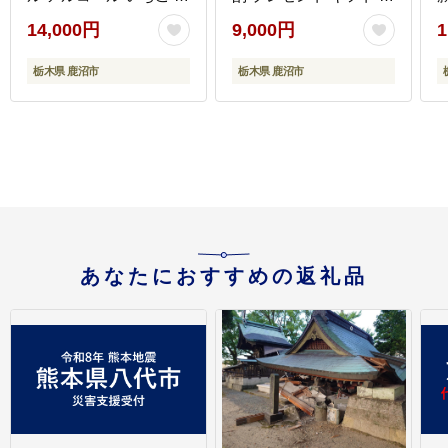
とちおとめ ピューレ プ
り物 地産地消 鹿沼市 栃
14,000円
9,000円
1
レゼント ギフト 贈り物
木県 ※離島への配送不
地産地消 鹿沼市 栃木県
可
栃木県 鹿沼市
栃木県 鹿沼市
※離島への配送不可
あなたにおすすめの返礼品