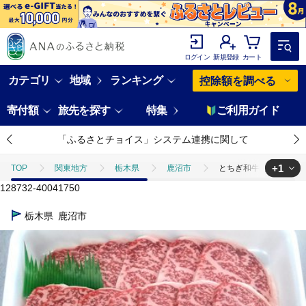
ログイン
新規登録
カート
カテゴリ
地域
ランキング
控除額を調べる
寄付額
旅先を探す
特集
ご利用ガイド
「ふるさとチョイス」システム連携に関して
+1
TOP
関東地方
栃木県
鹿沼市
とちぎ和牛 焼肉用 （バ
128732-40041750
TOP
肉
牛肉
焼肉(牛肉)
とちぎ和牛 焼肉用 （バラ肉6
栃木県
鹿沼市