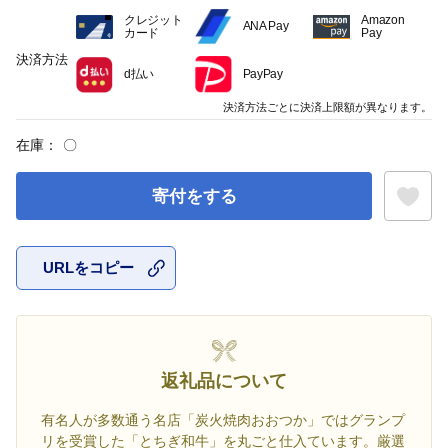
クレジット
Amazon
ANA Pay
カード
Pay
決済方法
d払い
PayPay
決済方法ごとに決済上限額が異なります。
在庫：
〇
寄付をする
URLをコピー
お気に入
返礼品について
有名人が多数通う名店「炭火焼肉おおつか」ではグランプ
リを受賞した「とちぎ和牛」を丸ごと仕入ています。厳選