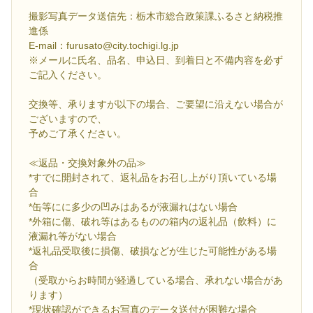
撮影写真データ送信先：栃木市総合政策課ふるさと納税推
進係
E-mail：furusato@city.tochigi.lg.jp
※メールに氏名、品名、申込日、到着日と不備内容を必ず
ご記入ください。
交換等、承りますが以下の場合、ご要望に沿えない場合が
ございますので、
予めご了承ください。
≪返品・交換対象外の品≫
*すでに開封されて、返礼品をお召し上がり頂いている場
合
*缶等にに多少の凹みはあるが液漏れはない場合
*外箱に傷、破れ等はあるものの箱内の返礼品（飲料）に
液漏れ等がない場合
*返礼品受取後に損傷、破損などが生じた可能性がある場
合
（受取からお時間が経過している場合、承れない場合があ
ります）
*現状確認ができるお写真のデータ送付が困難な場合