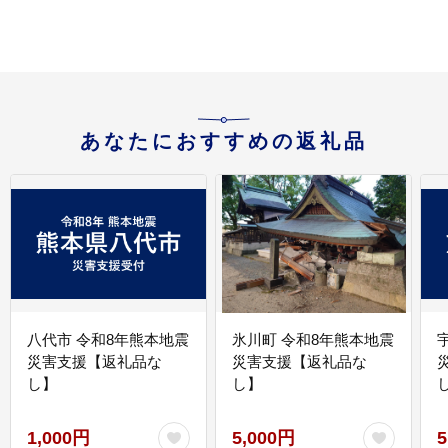
あなたにおすすめの返礼品
八代市 令和8年熊本地震
氷川町 令和8年熊本地震
災害支援【返礼品な
災害支援【返礼品な
し】
し】
し
1,000円
5,000円
5