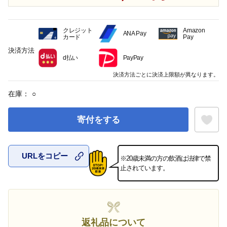
クレジット
Amazon
ANA Pay
カード
Pay
決済方法
d払い
PayPay
決済方法ごとに決済上限額が異なります。
在庫：
○
寄付をする
URLをコピー
※20歳未満の方の飲酒は法律で禁
お気に入
止されています。
返礼品について