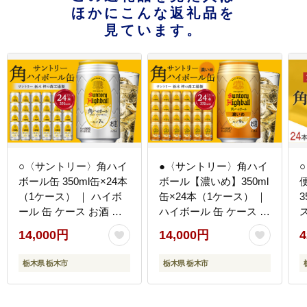
ほかにこんな返礼品を
見ています。
○〈サントリー〉角ハイ
●〈サントリー〉角ハイ
ボール缶 350ml缶×24本
ボール【濃いめ】350ml
（1ケース） ｜ ハイボ
缶×24本（1ケース） ｜
3
ール 缶 ケース お酒 お
ハイボール 缶 ケース お
取り寄せ ウイスキー ウ
酒 お取り寄せ ウイスキ
14,000円
14,000円
4
ィスキー SUNTORY サ
ー ウィスキー
ントリー 角瓶 酒 さけ
SUNTORY サントリー
栃木県 栃木市
栃木県 栃木市
人気 高評価 おすすめ 栃
角瓶 酒 さけ 人気 高評
木市
価 おすすめ 栃木市