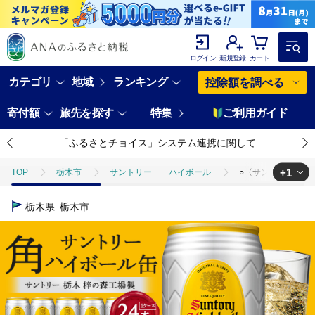
ログイン
新規登録
カート
カテゴリ
地域
ランキング
控除額を調べる
寄付額
旅先を探す
特集
ご利用ガイド
「ふるさとチョイス」システム連携に関して
+1
TOP
栃木市
サントリー ハイボール
○〈サントリー〉角ハイ
TOP
酒
ほかの酒
○〈サントリー〉角ハイボール缶 350ml缶×
栃木県
栃木市