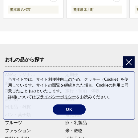
熊本県 八代市
熊本県 氷川町
お礼の品から探す
ANAオリジナル
定期便
当サイトでは、サイト利便性向上のため、クッキー（Cookie）を使
酒
肉類
用しています。サイトの閲覧を継続された場合、Cookieの利用に同
加工食品
旅行・宿泊・体験
意したことものといたします。
詳細については
プライバシーポリシー
をお読みください。
魚介類
麺類
日用品・雑貨
野菜
OK
パン・菓子類
電化製品
フルーツ
卵・乳製品
ファッション
米・穀物