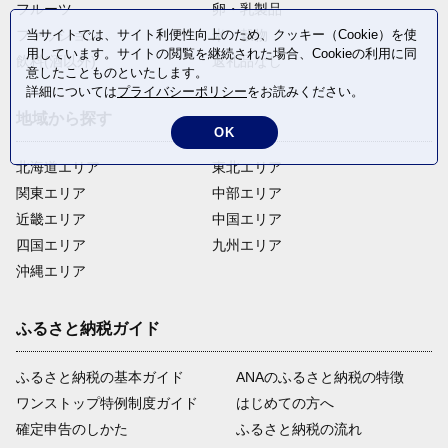
フルーツ
卵・乳製品
ファッション
米・穀物
当サイトでは、サイト利便性向上のため、クッキー（Cookie）を使
用しています。サイトの閲覧を継続された場合、Cookieの利用に同
飲料(酒以外)
返礼品なし
意したことものといたします。
詳細については
プライバシーポリシー
をお読みください。
地域から探す
OK
北海道エリア
東北エリア
関東エリア
中部エリア
近畿エリア
中国エリア
四国エリア
九州エリア
沖縄エリア
ふるさと納税ガイド
ふるさと納税の基本ガイド
ANAのふるさと納税の特徴
ワンストップ特例制度ガイド
はじめての方へ
確定申告のしかた
ふるさと納税の流れ