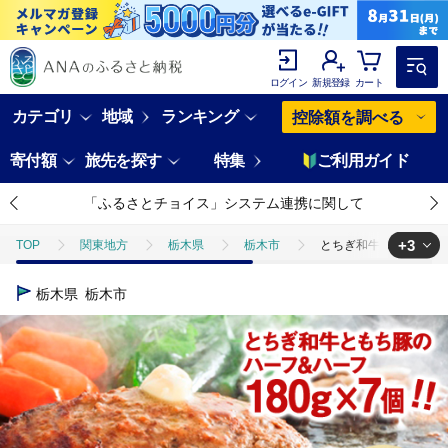
ログイン
新規登録
カート
カテゴリ
地域
ランキング
控除額を調べる
寄付額
旅先を探す
特集
ご利用ガイド
「ふるさとチョイス」システム連携に関して
+3
TOP
関東地方
栃木県
栃木市
とちぎ和牛入り手作り生ハ
TOP
肉
牛肉
とちぎ和牛入り手作り生ハンバーグ【肉 お肉 に
栃木県
栃木市
TOP
肉
加工肉
ハンバーグ
とちぎ和牛入り手作り生ハン
TOP
加工食品
惣菜・レトルト
ほかの惣菜
とちぎ和牛