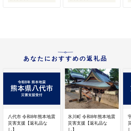
あなたにおすすめの返礼品
八代市 令和8年熊本地震
氷川町 令和8年熊本地震
災害支援【返礼品な
災害支援【返礼品な
し】
し】
し