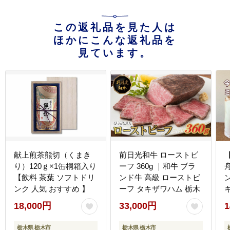
この返礼品を見た人は
ほかにこんな返礼品を
見ています。
献上煎茶熊切（くまき
前日光和牛 ローストビ
り）120ｇ×1缶桐箱入り
ーフ 360g ｜和牛 ブラ
【飲料 茶葉 ソフトドリ
ンド牛 高級 ローストビ
ンク 人気 おすすめ 】
ーフ タキザワハム 栃木
18,000円
33,000円
1
栃木県 栃木市
栃木県 栃木市