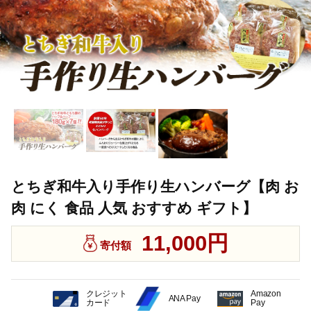
とちぎ和牛入り手作り生ハンバーグ【肉 お
肉 にく 食品 人気 おすすめ ギフト】
11,000円
寄付額
クレジット
Amazon
ANA Pay
カード
Pay