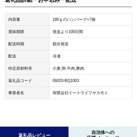
内容量
180ｇのハンバーグ×7個
賞味期限
発送より100日間
配送時期
順次発送
配送
冷凍
特定原材料等
小麦,卵,牛肉,豚肉
返礼品コード
09203-BQ1003
事業者名
有限会社イートライフサカモト
自治体への
返礼品レビュー