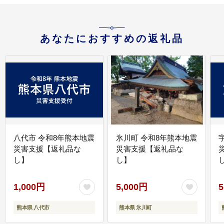
あなたにおすすめの返礼品
八代市 令和8年熊本地震
氷川町 令和8年熊本地震
災害支援【返礼品な
災害支援【返礼品な
し】
し】
し
1,000円
5,000円
5
熊本県 八代市
熊本県 氷川町