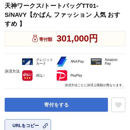
天神ワークス/トートバッグTT01-
S/NAVY【かばん ファッション 人気 おす
すめ 】
301,000円
寄付額
クレジット
Amazon
ANA Pay
カード
Pay
決済方法
d払い
PayPay
決済方法ごとに決済上限額が異なります。
寄付をする
URLをコピー
お気に入