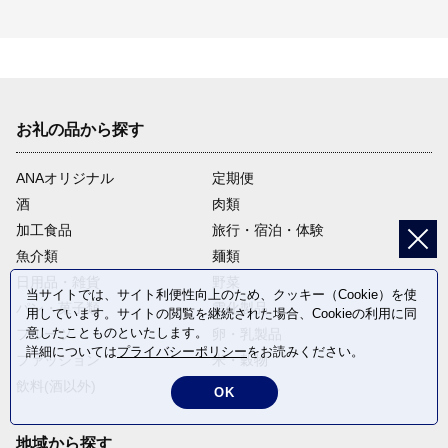
お礼の品から探す
ANAオリジナル
定期便
酒
肉類
加工食品
旅行・宿泊・体験
魚介類
麺類
日用品・雑貨
野菜
当サイトでは、サイト利便性向上のため、クッキー（Cookie）を使
パン・菓子類
電化製品
用しています。サイトの閲覧を継続された場合、Cookieの利用に同
意したことものといたします。
フルーツ
卵・乳製品
詳細については
プライバシーポリシー
をお読みください。
ファッション
米・穀物
飲料(酒以外)
返礼品なし
OK
地域から探す