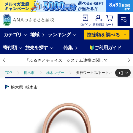
ログイン
新規登録
カート
カテゴリ
地域
ランキング
控除額を調べる
寄付額
旅先を探す
特集
ご利用ガイド
「ふるさとチョイス」システム連携に関して
+1
TOP
栃木市
栃木レザー
天神ワークス/トートバッグTT01-S
TOP
ファッション
鞄
天神ワークス/トートバッグTT01-S/
栃木県
栃木市