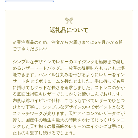
返礼品について
※受注商品のため、注文からお届けまでに6ヶ月かかる旨
ご了承ください※
シンプルなデザインでレザーのエイジングを極限まで楽し
めるレザートートバッグ。一枚革の醍醐味をもっともご堪
能できます。ハンドルは丸みを帯びるようにレザーをイン
サートさせてボリュームを持たせました。手に持っても肩
に掛けてもグッドな長さを追求しました。ストレスのかか
る底面は補強もレザーでしっかりと縫いこんでおります。
内側は総パイピング仕様。こちらもすべてレザーでひとつ
ひとつ丁寧に。シンプルなデザインの中でポイントとなる
ステッチワークが光ります。天神アイコンのレザータグが
誇り。国産牛の地生を最大の時間をかけてじっくりタンニ
ングした天神拘りの最高級のレザーのエイジングは手にし
たものを魅了し続けるでしょう。