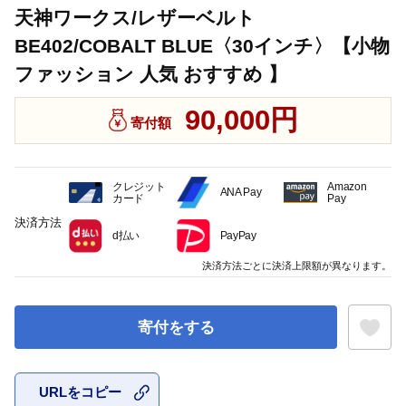
天神ワークス/レザーベルト
BE402/COBALT BLUE〈30インチ〉【小物
ファッション 人気 おすすめ 】
90,000円
寄付額
クレジット
Amazon
ANA Pay
カード
Pay
決済方法
d払い
PayPay
決済方法ごとに決済上限額が異なります。
寄付をする
URLをコピー
お気に入