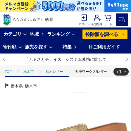
ログイン
新規登録
カート
カテゴリ
地域
ランキング
控除額を調べる
寄付額
旅先を探す
特集
ご利用ガイド
「ふるさとチョイス」システム連携に関して
+1
TOP
栃木市
栃木レザー
天神ワークス/レザーベルトBE402/C
TOP
ファッション
小物
天神ワークス/レザーベルトBE402/C
栃木県
栃木市