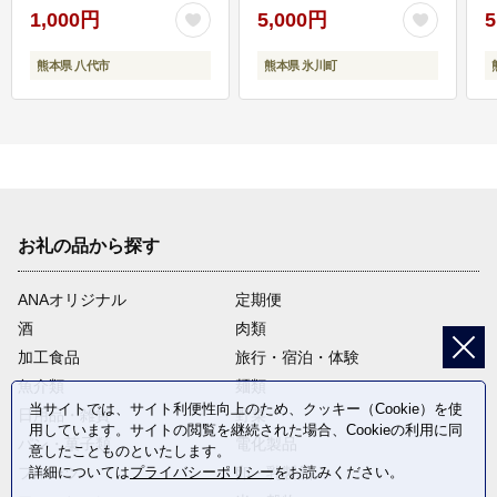
1,000円
5,000円
5
熊本県 八代市
熊本県 氷川町
お礼の品から探す
ANAオリジナル
定期便
酒
肉類
加工食品
旅行・宿泊・体験
魚介類
麺類
当サイトでは、サイト利便性向上のため、クッキー（Cookie）を使
日用品・雑貨
野菜
用しています。サイトの閲覧を継続された場合、Cookieの利用に同
パン・菓子類
電化製品
意したことものといたします。
詳細については
プライバシーポリシー
をお読みください。
フルーツ
卵・乳製品