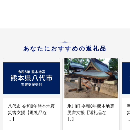
あなたにおすすめの返礼品
八代市 令和8年熊本地震
氷川町 令和8年熊本地震
災害支援【返礼品な
災害支援【返礼品な
し】
し】
し