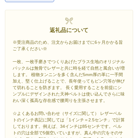
返礼品について
※受注商品のため、注文からお届けまでに6ヶ月かかる旨
ご了承ください※
一枚、一枚手磨きでつくりあげたブラス生地のオリジナル
バックルは無骨でレザーと共に時を経て自然と風合いが増
します。 植物タンニンを多く含んだ5mm厚の革に一手間
加え、堅く仕上げることで、長年使ってもピン穴等が伸び
て切れることを防ぎます。 長く愛用することを前提にシ
ンプルにデザインされた天神ベルトは使い込んでさらに味
わい深く孤高な存在感で腰周りを主張させます。
☆よくあるお問い合わせ（サイズに関して） レザーベル
トのインチ表記に関しては「1インチ＝2.5センチ」で計算
しております。例えば、34インチは85センチです。ベル
トの穴は全部で5個空いていますが、真ん中の穴をそのサ