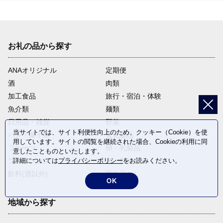
お礼の品から探す
ANAオリジナル
定期便
酒
肉類
加工食品
旅行・宿泊・体験
魚介類
麺類
日用品・雑貨
野菜
当サイトでは、サイト利便性向上のため、クッキー（Cookie）を使
パン・菓子類
電化製品
用しています。サイトの閲覧を継続された場合、Cookieの利用に同
フルーツ
卵・乳製品
意したことものといたします。
詳細については
プライバシーポリシー
をお読みください。
ファッション
米・穀物
飲料(酒以外)
返礼品なし
OK
地域から探す