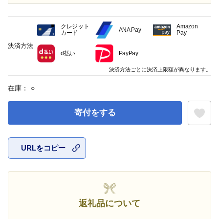
クレジット
Amazon
ANA Pay
カード
Pay
決済方法
d払い
PayPay
決済方法ごとに決済上限額が異なります。
在庫：
○
寄付をする
URLをコピー
お気に入
返礼品について