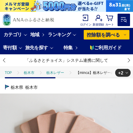
ログイン
新規登録
カート
カテゴリ
地域
ランキング
控除額を調べる
寄付額
旅先を探す
特集
ご利用ガイド
「ふるさとチョイス」システム連携に関して
+2
TOP
栃木市
栃木レザー
【minca】栃木レザーのコースター
TOP
日用品・雑貨
食器
【minca】栃木レザーのコースター
栃木県
栃木市
TOP
日用品・雑貨
ほかの雑貨・日用品
【minca】栃木レ