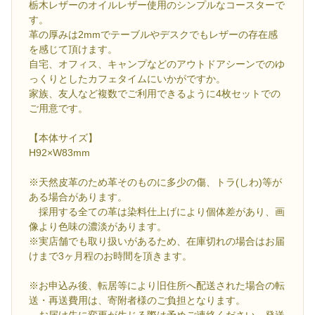
栃木レザーのオイルレザー使用のシンプルなコースターで
す。
革の厚みは2mmでテーブルやデスクでもレザーの存在感
を感じて頂けます。
自宅、オフィス、キャンプなどのアウトドアシーンでのゆ
っくりとしたカフェタイムにいかがですか。
家族、友人など複数でご利用できるように4枚セットでの
ご用意です。
【本体サイズ】
H92×W83mm
※天然皮革のため革そのものに多少の傷、トラ(しわ)等が
ある場合があります。
採用する全ての革は染料仕上げにより個体差があり、画
像より色味の濃淡があります。
※実店舗でも取り扱いがあるため、在庫切れの場合はお届
けまで3ヶ月程のお時間を頂きます。
※お申込み後、転居等により旧住所へ配送された場合の転
送・再送費用は、寄附者様のご負担となります。
お届け先に変更が生じる際は予めご連絡ください。発送