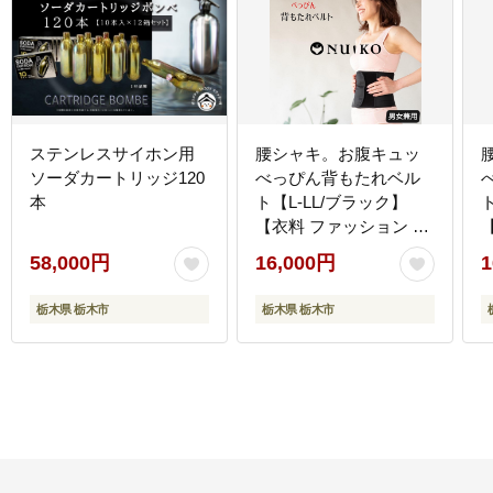
ステンレスサイホン用
腰シャキ。お腹キュッ
ソーダカートリッジ120
べっぴん背もたれベル
本
ト【L-LL/ブラック】
【衣料 ファッション 人
気 おすすめ 】
58,000円
16,000円
1
栃木県 栃木市
栃木県 栃木市