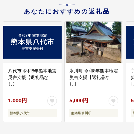
あなたにおすすめの返礼品
八代市 令和8年熊本地震
氷川町 令和8年熊本地震
災害支援【返礼品な
災害支援【返礼品な
し】
し】
し
1,000円
5,000円
5
熊本県 八代市
熊本県 氷川町