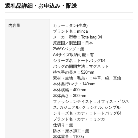
返礼品詳細・お申込み・配送
内容量
カラー：タン(生成)
ブランド名：minca
メーカー型番：Tote bag 04
原産国／製造国：日本
2WAYバッグ：無
A4サイズ収納可能：有
シリーズ名：トートバッグ04
バッグの開閉方法：マグネット
持ち手の長さ：520mm
素材（生地・毛糸）：牛革、綿、真鍮
本体奥行/マチ：140mm
本体横幅：400mm
本体高さ：300mm
ファッションテイスト：オフィス・ビジネ
ス, カジュアル, クラシカル, シンプル
シリーズ名（カナ）：トートバッグ04
ブランド名（カナ）：ミンカ
仕切り：無
防水・撥水加工：無
本体重量：1100g