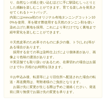
り、自然なシボ感と使い込むほどに手に馴染むしっとりと
した感触を楽しむことができます。育てる楽しみを発見さ
せてくれるトートバッグ。
内装にはminca初のオリジナル布地タンニングコットン10
0%を使用、革を鞣す際使用する天然のタンニン剤を使い
染め上げた裏地を採用。これにより革だけでなく裏地まで
経年変化を楽しむことができます。
※天然皮革のため革そのものに多少の傷、トラ(しわ)等が
ある場合があります。
採用する全ての革は染料仕上げにより個体差があり、画
像より色味の濃淡があります。
※実店舗でも取り扱いがあるため、在庫切れの場合はお届
けまで3ヶ月程のお時間を頂きます。
※お申込み後、転居等により旧住所へ配送された場合の転
送・再送費用は、寄附者様のご負担となります。
お届け先に変更が生じる際は予めご連絡ください。発送
前に限り無償でお届け先の変更を承ります。