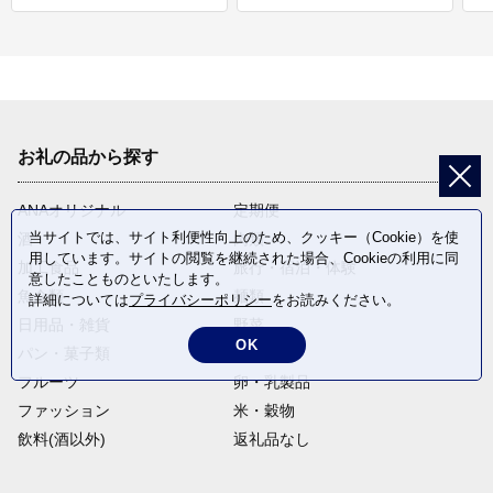
お礼の品から探す
ANAオリジナル
定期便
当サイトでは、サイト利便性向上のため、クッキー（Cookie）を使
酒
肉類
用しています。サイトの閲覧を継続された場合、Cookieの利用に同
加工食品
旅行・宿泊・体験
意したことものといたします。
魚介類
麺類
詳細については
プライバシーポリシー
をお読みください。
日用品・雑貨
野菜
OK
パン・菓子類
電化製品
フルーツ
卵・乳製品
ファッション
米・穀物
飲料(酒以外)
返礼品なし