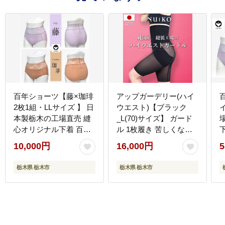
百年ショーツ【藤×珈琲
アップガーデリー(ハイ
2枚1組・LLサイズ 】 日
ウエスト)【ブラック
本製栃木の工場直売 縫
_L(70)サイズ】 ガード
心オリジナル下着 百年
ル 1枚履き 苦しくない
変わらない究極のスタ
丸まらない 蒸れない
10,000円
16,000円
5
ンダードショーツ【衣
【衣料 ファッション 人
料 ファッション 人気 お
気 おすすめ 】
栃木県 栃木市
栃木県 栃木市
すすめ 】