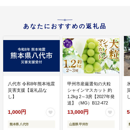
あなたにおすすめの返礼品
八代市 令和8年熊本地震
甲州市産厳選旬の大粒
災害支援【返礼品な
シャインマスカット 約
し】
1.2kg 2～3房【2027年発
送】（MG）B12-472
1,000円
13,000円
5
熊本県 八代市
山梨県 甲州市