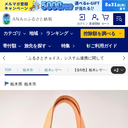
ログイン
新規登録
カート
カテゴリ
地域
ランキング
控除額を調べる
寄付額
旅先を探す
特集
ご利用ガイド
「ふるさとチョイス」システム連携に関して
+2
TOP
栃木市
栃木レザー
【全6色】栃木レザーのトートバッグ A4
TOP
日用品・雑貨
ほかの雑貨・日用品
【全6色】栃木レザーの
栃木県
栃木市
TOP
ファッション
鞄
【全6色】栃木レザーのトートバッグ A4サ