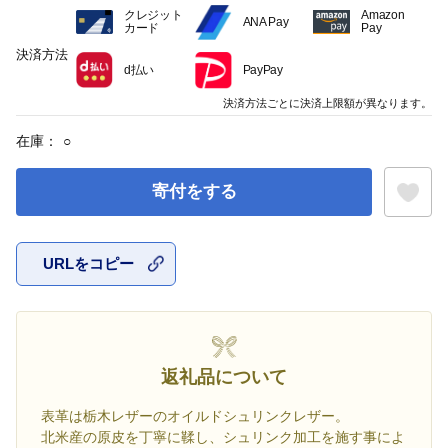
クレジット
Amazon
ANA Pay
カード
Pay
決済方法
d払い
PayPay
決済方法ごとに決済上限額が異なります。
在庫：
○
寄付をする
URLをコピー
お気に入
返礼品について
表革は栃木レザーのオイルドシュリンクレザー。
北米産の原皮を丁寧に鞣し、シュリンク加工を施す事によ